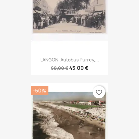
LANGON: Autobus Purrey,...
45,00 €
90,00 €
-50%
favorite_border