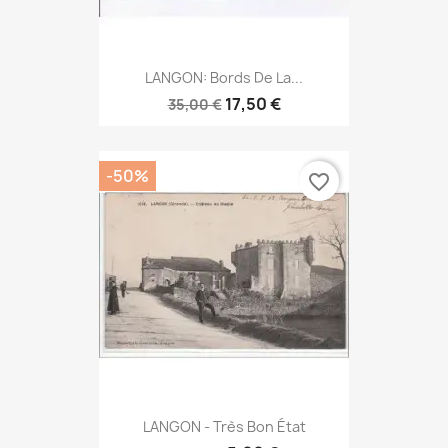
LANGON: Bords De La...
17,50 €
35,00 €
-50%
favorite_border
LANGON - Très Bon État