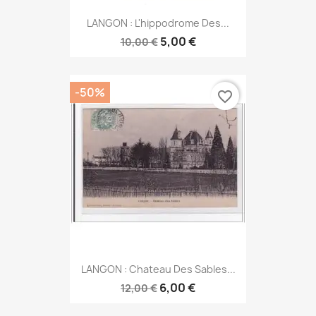
LANGON : L'hippodrome Des...
5,00 €
10,00 €
-50%
favorite_border
LANGON : Chateau Des Sables...
6,00 €
12,00 €