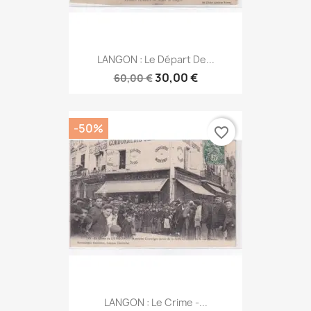
LANGON : Le Départ De...
30,00 €
60,00 €
-50%
favorite_border
LANGON : Le Crime -...