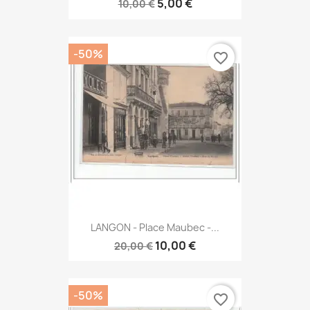
5,00 €
10,00 €
-50%
favorite_border
LANGON - Place Maubec -...
10,00 €
20,00 €
-50%
favorite_border