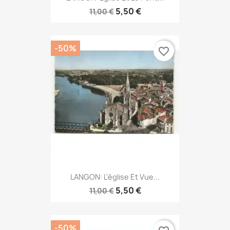
5,50 €
11,00 €
-50%
favorite_border
LANGON: L'église Et Vue...
5,50 €
11,00 €
-50%