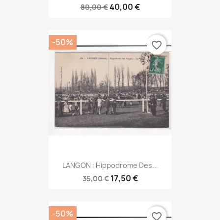
40,00 €
80,00 €
-50%
favorite_border
LANGON : Hippodrome Des...
17,50 €
35,00 €
-50%
favorite_border