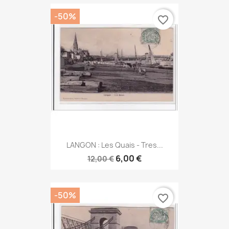
-50%
favorite_border
LANGON : Les Quais - Tres...
6,00 €
12,00 €
-50%
favorite_border