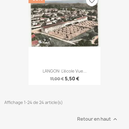
favorite_border
LANGON: L'école Vue...
5,50 €
11,00 €
Affichage 1-24 de 24 article(s)
Retour en haut
