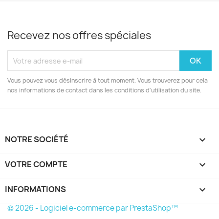
Recevez nos offres spéciales
Vous pouvez vous désinscrire à tout moment. Vous trouverez pour cela
nos informations de contact dans les conditions d'utilisation du site.
NOTRE SOCIÉTÉ

VOTRE COMPTE

INFORMATIONS
keyboard_arrow_down
© 2026 - Logiciel e-commerce par PrestaShop™