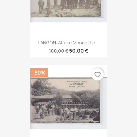
LANGON: Affaire Monget Le...
50,00 €
100,00 €
-50%
favorite_border