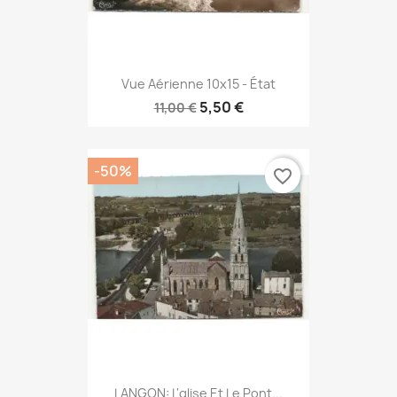
Vue Aérienne 10x15 - État
5,50 €
11,00 €
-50%
favorite_border
LANGON: L'glise Et Le Pont...