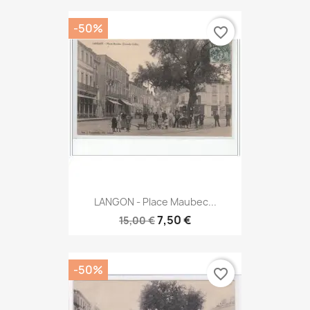
-50%
favorite_border
LANGON - Place Maubec...
7,50 €
15,00 €
-50%
favorite_border