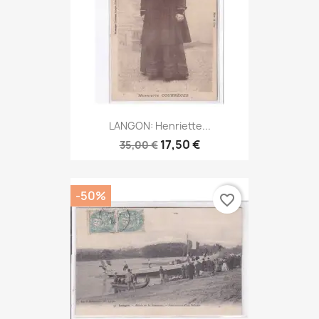
LANGON: Henriette...
17,50 €
35,00 €
-50%
favorite_border