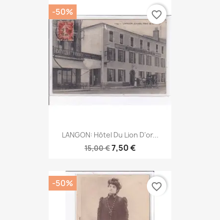
-50%
favorite_border
LANGON: Hôtel Du Lion D'or...
7,50 €
15,00 €
-50%
favorite_border