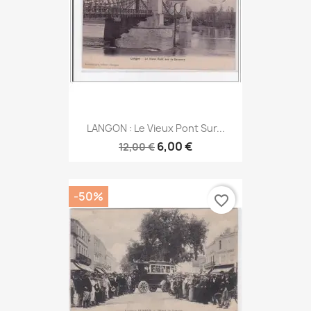
LANGON : Le Vieux Pont Sur...
6,00 €
12,00 €
-50%
favorite_border