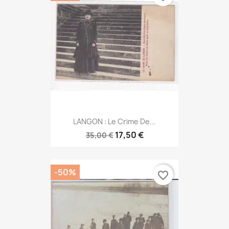
LANGON : Le Crime De...
17,50 €
35,00 €
-50%
favorite_border