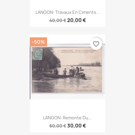
LANGON: Travaux En Ciments...
20,00 €
40,00 €
-50%
favorite_border
LANGON: Remonte Du...
30,00 €
60,00 €