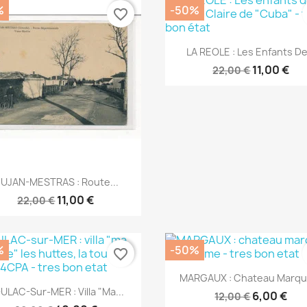
%
-50%
favorite_border
Aperçu rapide

LA REOLE : Les Enfants De.
11,00 €
22,00 €
Aperçu rapide

UJAN-MESTRAS : Route...
11,00 €
22,00 €
%
-50%
favorite_border
Aperçu rapide

MARGAUX : Chateau Marqui
Aperçu rapide

ULAC-Sur-MER : Villa "ma...
6,00 €
12,00 €