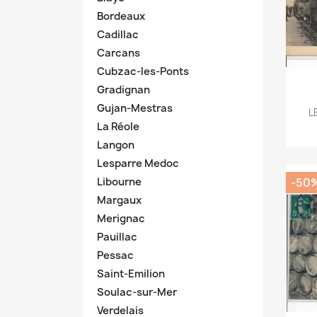
Bordeaux
Cadillac
Carcans
Cubzac-les-Ponts
Gradignan
Gujan-Mestras
L
La Réole
Langon
Lesparre Medoc
-50
Libourne
Margaux
Merignac
Pauillac
Pessac
Saint-Emilion
Soulac-sur-Mer
Verdelais