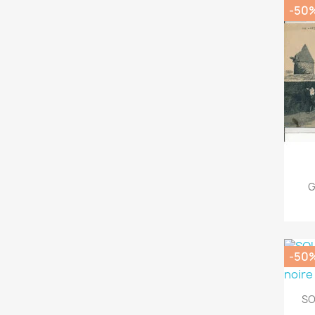
-50
G
-50
SO