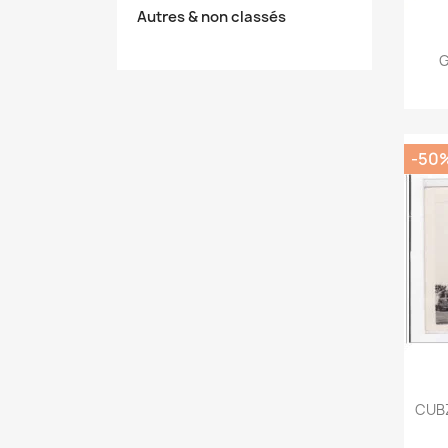
Autres & non classés
G
-50
CUBZ