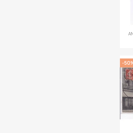
AN
-50