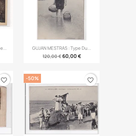
Aperçu rapide

e...
GUJAN MESTRAS : Type Du...
60,00 €
120,00 €
-50%
favorite_border
favorite_border