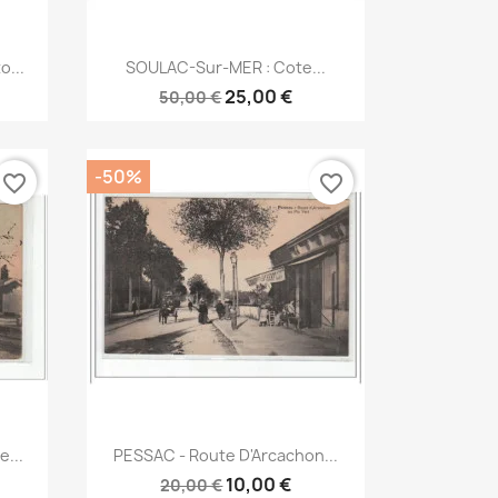
Aperçu rapide

o...
SOULAC-Sur-MER : Cote...
25,00 €
50,00 €
-50%
favorite_border
favorite_border
Aperçu rapide

e...
PESSAC - Route D'Arcachon...
10,00 €
20,00 €