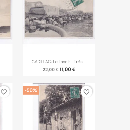
Aperçu rapide

..
CADILLAC: Le Lavoir - Très...
11,00 €
22,00 €
-50%
favorite_border
favorite_border