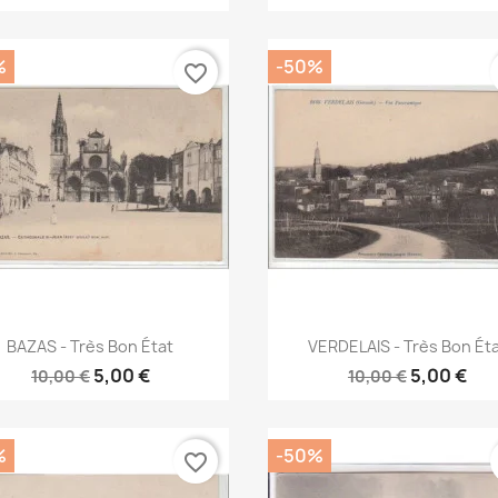
%
-50%
favorite_border
Aperçu rapide
Aperçu rapide


BAZAS - Très Bon État
VERDELAIS - Très Bon Ét
5,00 €
5,00 €
10,00 €
10,00 €
%
-50%
favorite_border