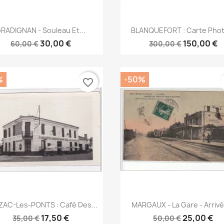
Aperçu rapide
Aperçu rapide


RADIGNAN - Souleau Et...
BLANQUEFORT : Carte Phot
30,00 €
150,00 €
60,00 €
300,00 €
%
-50%
favorite_border
Aperçu rapide
Aperçu rapide


AC-Les-PONTS : Café Des...
MARGAUX - La Gare - Arrivé
17,50 €
25,00 €
35,00 €
50,00 €