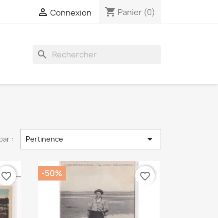
shopping_cart

Panier
(0)
Connexion
search

par :
Pertinence
-50%
favorite_border
favorite_border