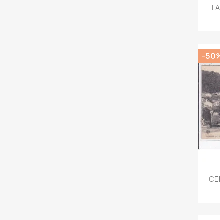
LA
-50
CEN