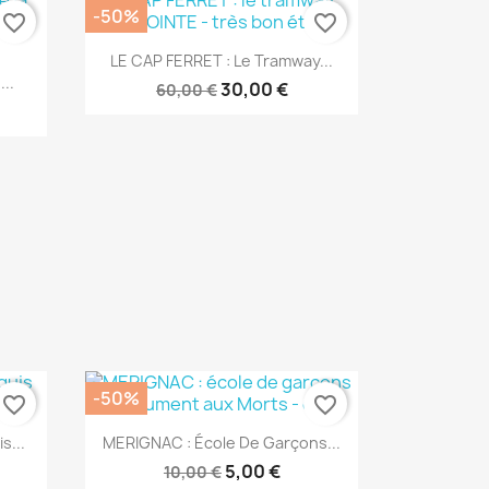
-50%
favorite_border
favorite_border
Aperçu rapide

LE CAP FERRET : Le Tramway...
..
30,00 €
60,00 €
-50%
favorite_border
favorite_border
Aperçu rapide

s...
MERIGNAC : École De Garçons...
5,00 €
10,00 €