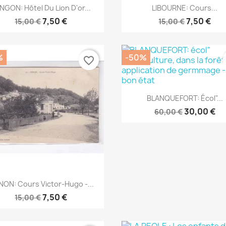
Aperçu rapide
Aperçu rapide


NGON: Hôtel Du Lion D'or...
LIBOURNE: Cours...
7,50 €
7,50 €
15,00 €
15,00 €
%
-50%
favorite_border
Aperçu rapide

BLANQUEFORT: Écol"...
30,00 €
60,00 €
Aperçu rapide

ON: Cours Victor-Hugo -...
7,50 €
15,00 €