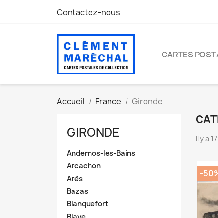
Contactez-nous
CARTES POST
Accueil
France
Gironde
CAT
GIRONDE
Il y a 
Andernos-les-Bains
Arcachon
-50
Arès
Bazas
Blanquefort
Blaye