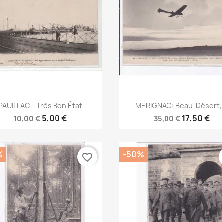
Aperçu rapide
Aperçu rapide


PAUILLAC - Très Bon État
MERIGNAC: Beau-Désert,.
5,00 €
17,50 €
10,00 €
35,00 €
%
-50%
favorite_border