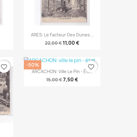
Aperçu rapide

ARES: Le Facteur Des Dunes...
11,00 €
22,00 €
-50%
favorite_border
favorite_border
Aperçu rapide

ARCACHON: Ville Le Pin - État
7,50 €
15,00 €