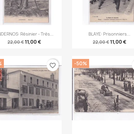
Aperçu rapide
Aperçu rapide


DERNOS: Résinier - Très...
BLAYE: Prisonniers...
11,00 €
11,00 €
22,00 €
22,00 €
%
-50%
favorite_border