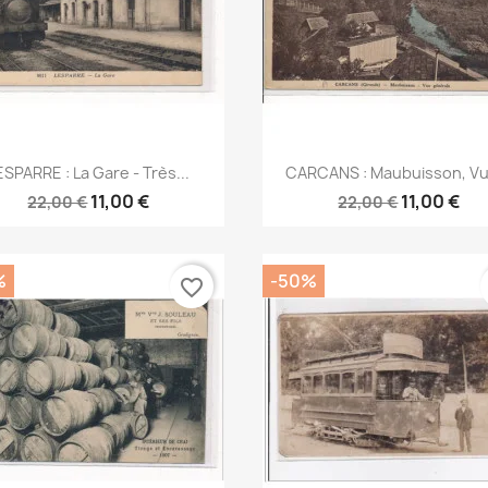
Aperçu rapide
Aperçu rapide


ESPARRE : La Gare - Très...
CARCANS : Maubuisson, Vu
11,00 €
11,00 €
22,00 €
22,00 €
%
-50%
favorite_border