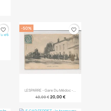
-50%
favorite_border
favorite_border
Aperçu rapide

LESPARRE - Gare Du Médoc -...
20,00 €
40,00 €