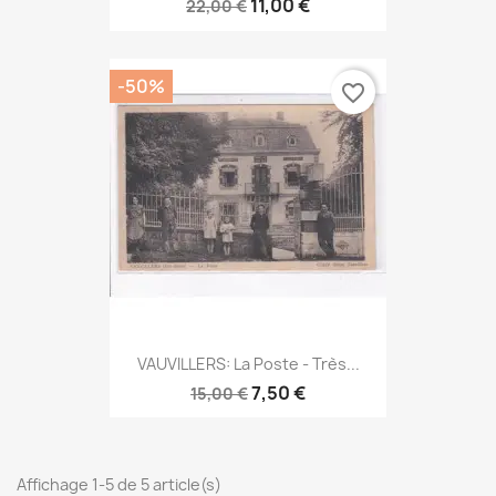
11,00 €
22,00 €
-50%
favorite_border
VAUVILLERS: La Poste - Très...
7,50 €
15,00 €
Affichage 1-5 de 5 article(s)