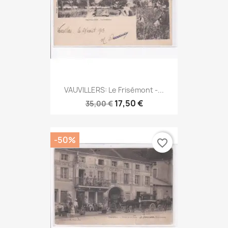
VAUVILLERS: Le Frisémont -...
17,50 €
35,00 €
-50%
favorite_border