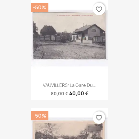
-50%
favorite_border
VAUVILLERS: La Gare Du...
40,00 €
80,00 €
-50%
favorite_border