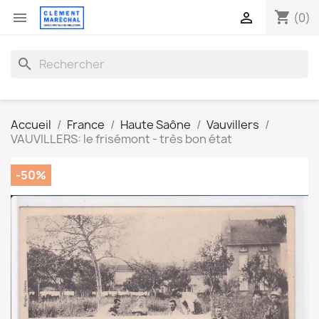
shopping_cart


(0)
search
Accueil
France
Haute Saône
Vauvillers
VAUVILLERS: le frisémont - très bon état
-50%