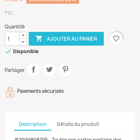
TTC
Quantité

favorite_border
AJOUTER AU PANIER

Disponible
Partager
Paiements sécurisés
Description
Détails du produit
#2099808795 - Toutes nos cartes postales des