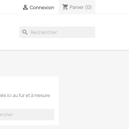
shopping_cart

Panier
(0)
Connexion
search
hés ici au fur et à mesure