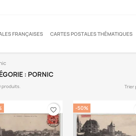
ALES FRANÇAISES
CARTES POSTALES THÉMATIQUES
nic
ÉGORIE : PORNIC
39 produits.
Trier 
%
-50%
favorite_border