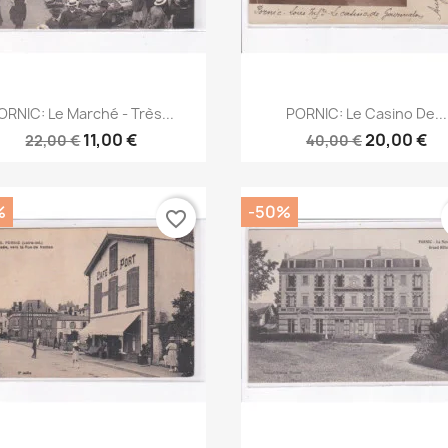
Aperçu rapide
Aperçu rapide


ORNIC: Le Marché - Très...
PORNIC: Le Casino De...
11,00 €
20,00 €
22,00 €
40,00 €
%
-50%
favorite_border