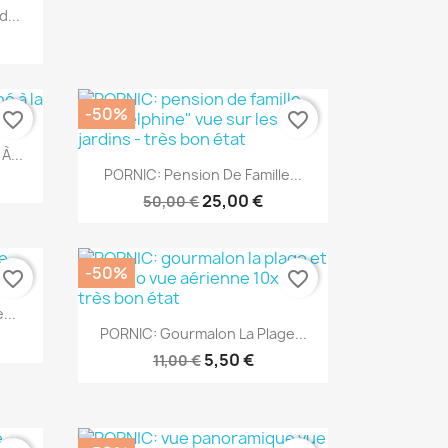
...
-50%
favorite_border
favorite_border
À...
Aperçu rapide

PORNIC: Pension De Famille...
25,00 €
50,00 €
-50%
favorite_border
favorite_border
...
Aperçu rapide

PORNIC: Gourmalon La Plage...
5,50 €
11,00 €