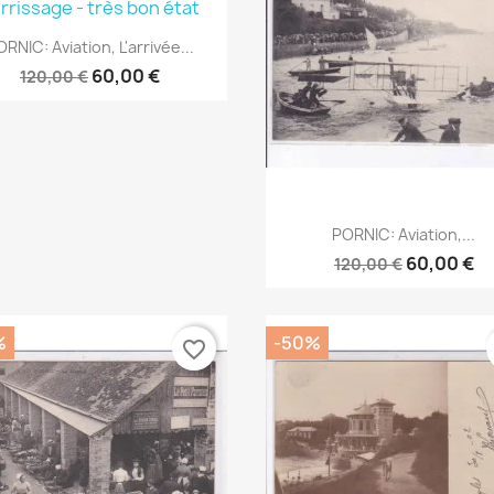
Aperçu rapide

RNIC: Aviation, L'arrivée...
60,00 €
120,00 €
Aperçu rapide

PORNIC: Aviation,...
60,00 €
120,00 €
%
-50%
favorite_border