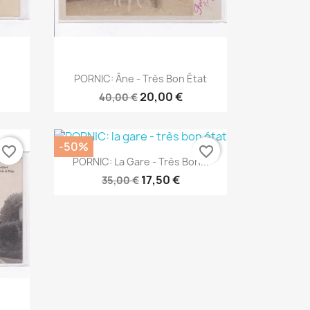
Aperçu rapide

PORNIC: Âne - Très Bon État
20,00 €
40,00 €
-50%
favorite_border
favorite_border
Aperçu rapide

PORNIC: La Gare - Très Bon...
17,50 €
35,00 €