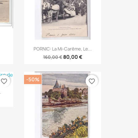
Aperçu rapide

PORNIC: La Mi-Carême, Le...
80,00 €
160,00 €
-50%
favorite_border
favorite_border
.