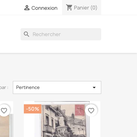
shopping_cart

Panier
(0)
Connexion
search

par :
Pertinence
-50%
favorite_border
favorite_border