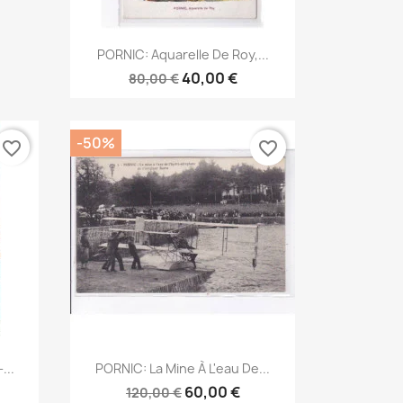
Aperçu rapide

PORNIC: Aquarelle De Roy,...
40,00 €
80,00 €
-50%
favorite_border
favorite_border
Aperçu rapide

...
PORNIC: La Mine À L'eau De...
60,00 €
120,00 €