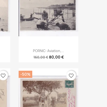
Aperçu rapide

PORNIC: Aviation,...
80,00 €
160,00 €
-50%
favorite_border
favorite_border