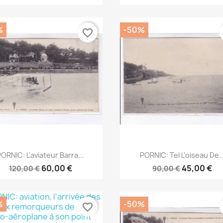
%
-50%
favorite_border
Aperçu rapide
Aperçu rapide


PORNIC: L'aviateur Barra...
PORNIC: Tel L'oiseau De..
60,00 €
45,00 €
120,00 €
90,00 €
%
-50%
favorite_border