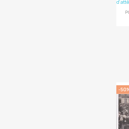
PO
-50