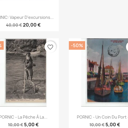
Aperçu rapide

NIC: Vapeur D'excursions...
20,00 €
40,00 €
%
-50%
favorite_border
Aperçu rapide
Aperçu rapide


PORNIC - La Pêche À La...
PORNIC - Un Coin Du Port -
5,00 €
5,00 €
10,00 €
10,00 €