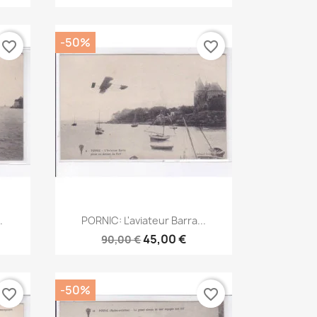
-50%
favorite_border
favorite_border
Aperçu rapide

.
PORNIC: L'aviateur Barra...
45,00 €
90,00 €
-50%
favorite_border
favorite_border