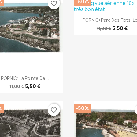
%
-50%
favorite_border
Aperçu rapide

PORNIC: Parc Des Flots, Le
5,50 €
11,00 €
Aperçu rapide

PORNIC: La Pointe De...
5,50 €
11,00 €
%
-50%
favorite_border