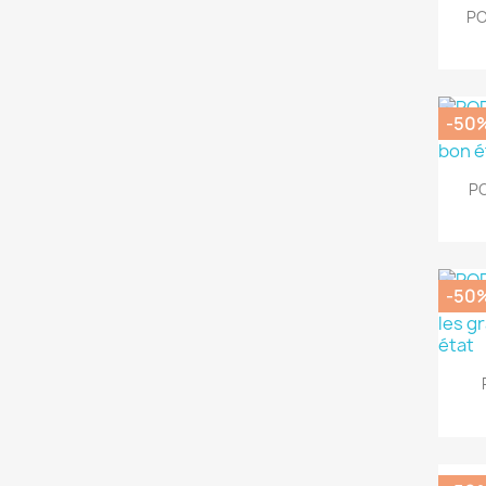
PO
-50
PO
-50