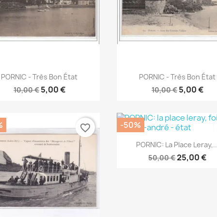
Aperçu rapide
Aperçu rapide


PORNIC - Très Bon État
PORNIC - Très Bon État
5,00 €
5,00 €
10,00 €
10,00 €
%
-50%
favorite_border
Aperçu rapide

PORNIC: La Place Leray,..
25,00 €
50,00 €