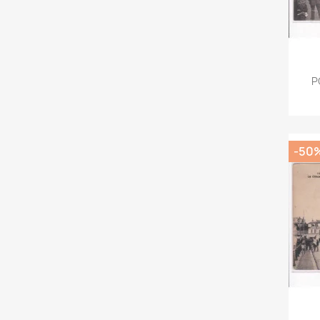
P
-50