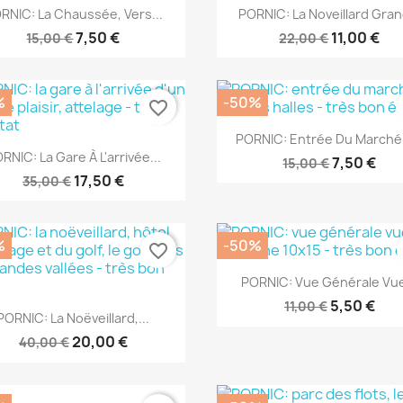
Aperçu rapide
Aperçu rapide


RNIC: La Chaussée, Vers...
PORNIC: La Noveillard Grand
7,50 €
11,00 €
15,00 €
22,00 €
%
-50%
favorite_border
Aperçu rapide

PORNIC: Entrée Du Marché 
Aperçu rapide

RNIC: La Gare À L'arrivée...
7,50 €
15,00 €
17,50 €
35,00 €
%
-50%
favorite_border
Aperçu rapide

PORNIC: Vue Générale Vue
5,50 €
11,00 €
Aperçu rapide

PORNIC: La Noëveillard,...
20,00 €
40,00 €