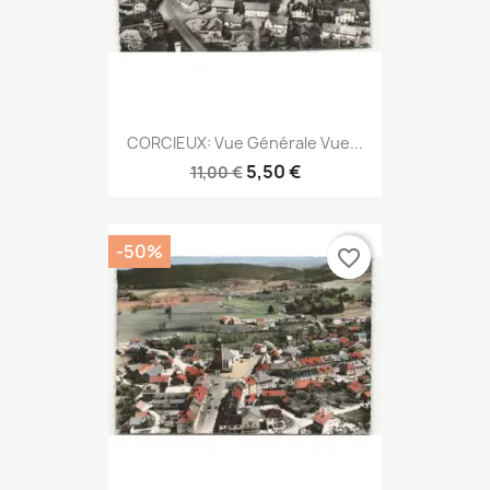
CORCIEUX: Vue Générale Vue...
5,50 €
11,00 €
-50%
favorite_border