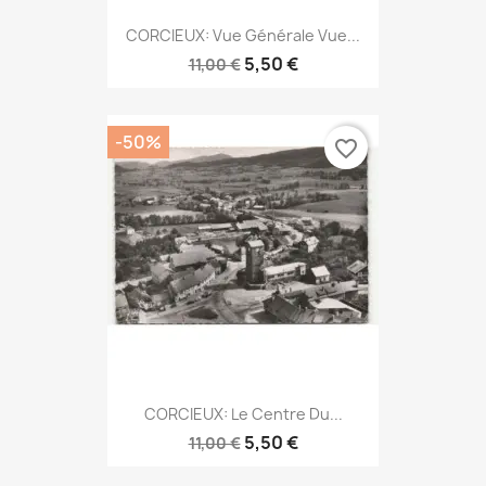
CORCIEUX: Vue Générale Vue...
5,50 €
11,00 €
-50%
favorite_border
CORCIEUX: Le Centre Du...
5,50 €
11,00 €