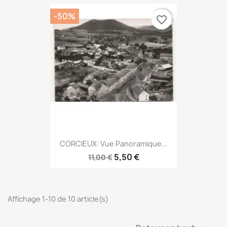
-50%
favorite_border
CORCIEUX: Vue Panoramique...
5,50 €
11,00 €
Affichage 1-10 de 10 article(s)