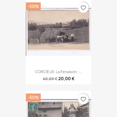
-50%
favorite_border
CORCIEUX: La Fenaison -...
20,00 €
40,00 €
-50%
favorite_border