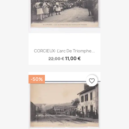
CORCIEUX: L'arc De Triomphe...
11,00 €
22,00 €
-50%
favorite_border