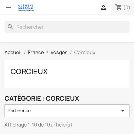
shopping_cart


(0)
search
Accueil
France
Vosges
Corcieux
CORCIEUX
CATÉGORIE : CORCIEUX

Pertinence
Affichage 1-10 de 10 article(s)