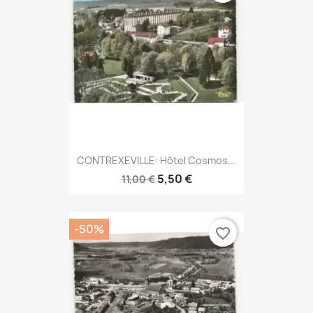
CONTREXEVILLE: Hôtel Cosmos...
5,50 €
11,00 €
-50%
favorite_border