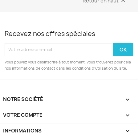
Retour en haut

Recevez nos offres spéciales
Vous pouvez vous désinscrire à tout moment. Vous trouverez pour cela
nos informations de contact dans les conditions d'utilisation du site.
NOTRE SOCIÉTÉ

VOTRE COMPTE

INFORMATIONS
keyboard_arrow_down