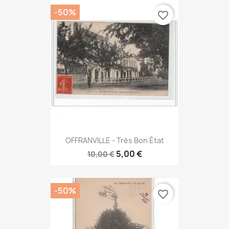
-50%
favorite_border
OFFRANVILLE - Très Bon État
5,00 €
10,00 €
-50%
favorite_border