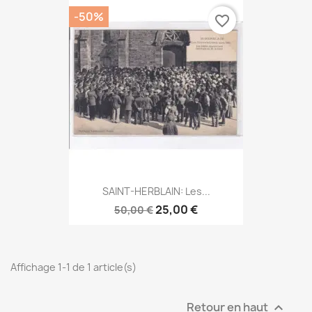
-50%
favorite_border
SAINT-HERBLAIN: Les...
25,00 €
50,00 €
Affichage 1-1 de 1 article(s)
Retour en haut
