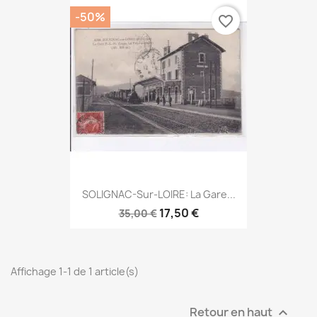
-50%
favorite_border
SOLIGNAC-Sur-LOIRE: La Gare...
17,50 €
35,00 €
Affichage 1-1 de 1 article(s)
Retour en haut
