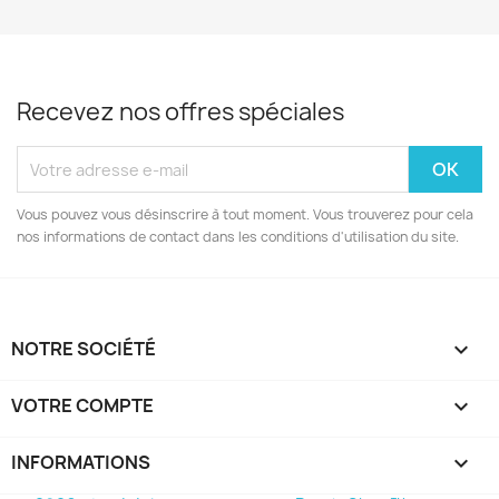
Recevez nos offres spéciales
Vous pouvez vous désinscrire à tout moment. Vous trouverez pour cela
nos informations de contact dans les conditions d'utilisation du site.
NOTRE SOCIÉTÉ

VOTRE COMPTE

INFORMATIONS
keyboard_arrow_down