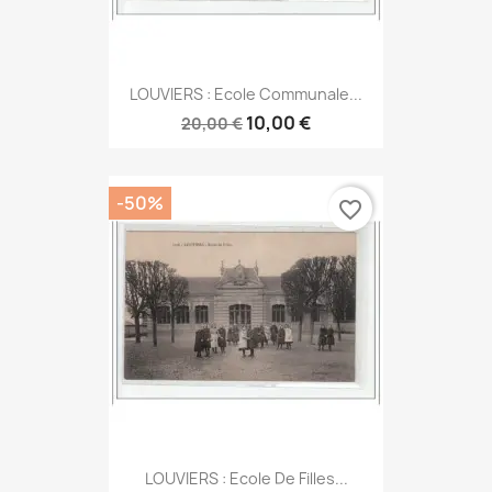
LOUVIERS : Ecole Communale...
10,00 €
20,00 €
-50%
favorite_border
LOUVIERS : Ecole De Filles...