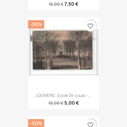
7,50 €
15,00 €
-50%
favorite_border
LOUVIERS : Ecole St-Louis -...
5,00 €
10,00 €
-50%
favorite_border