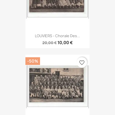
LOUVIERS - Chorale Des...
10,00 €
20,00 €
-50%
favorite_border