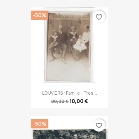
-50%
favorite_border
LOUVIERS : Famille - Tres...
10,00 €
20,00 €
-50%
favorite_border