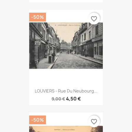
-50%
favorite_border
LOUVIERS - Rue Du Neubourg...
4,50 €
9,00 €
-50%
favorite_border