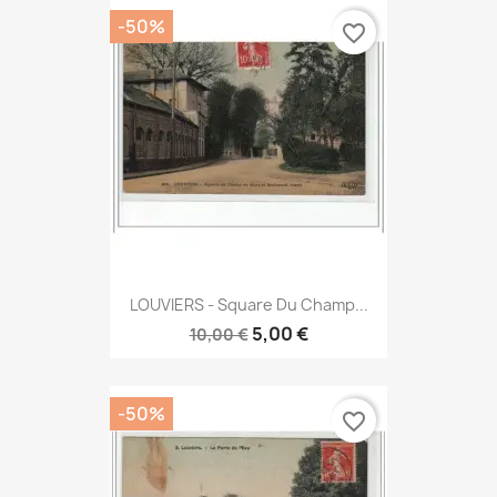
-50%
favorite_border
LOUVIERS - Square Du Champ...
5,00 €
10,00 €
-50%
favorite_border