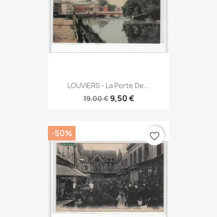
LOUVIERS - La Porte De...
9,50 €
19,00 €
-50%
favorite_border