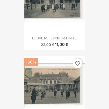
LOUVIERS : Ecole De Filles...
11,00 €
22,00 €
-50%
favorite_border