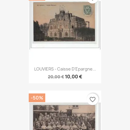
LOUVIERS - Caisse D'Epargne...
10,00 €
20,00 €
-50%
favorite_border