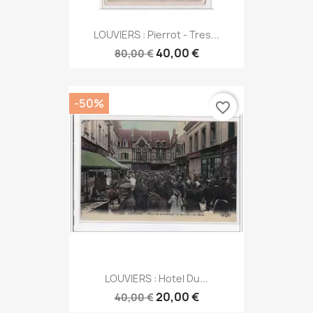
LOUVIERS : Pierrot - Tres...
40,00 €
80,00 €
-50%
favorite_border
LOUVIERS : Hotel Du...
20,00 €
40,00 €