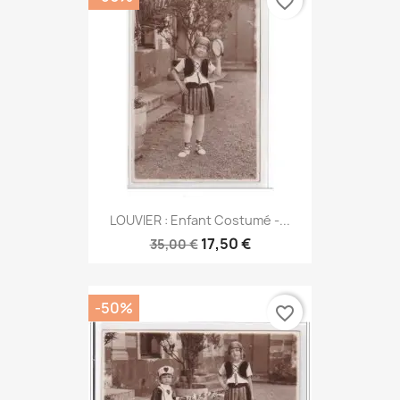
favorite_border
LOUVIER : Enfant Costumé -...
17,50 €
35,00 €
-50%
favorite_border