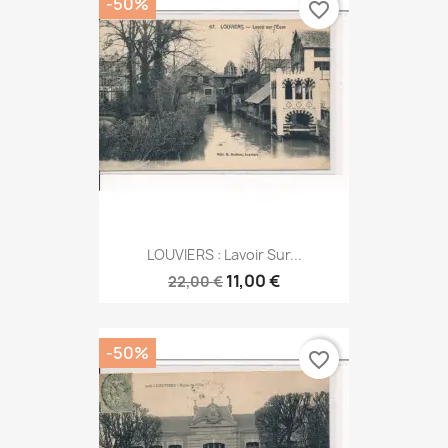
-50%
favorite_border
LOUVIERS : Lavoir Sur...
11,00 €
22,00 €
-50%
favorite_border