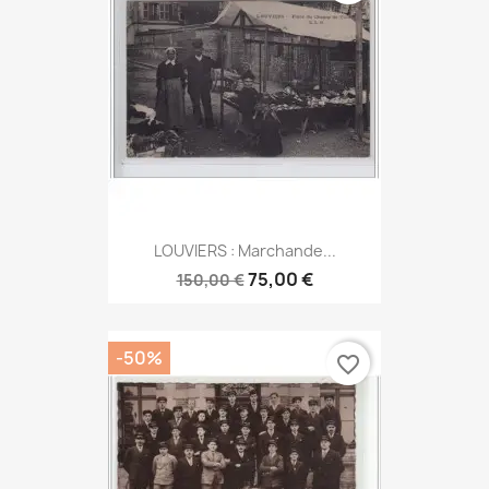
LOUVIERS : Marchande...
75,00 €
150,00 €
-50%
favorite_border