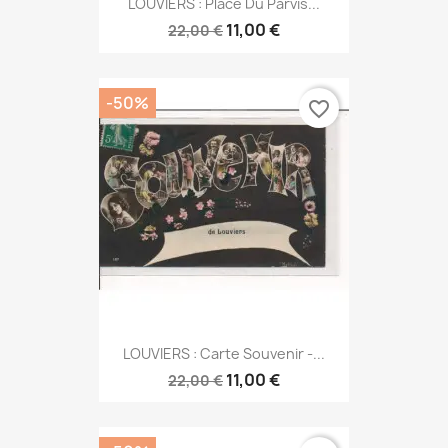
LOUVIERS : Place Du Parvis...
11,00 €
22,00 €
-50%
favorite_border
LOUVIERS : Carte Souvenir -...
11,00 €
22,00 €