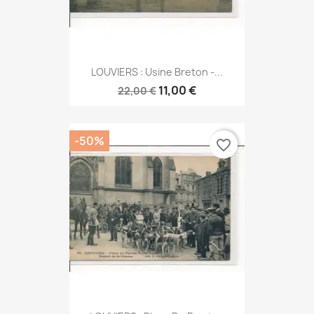
LOUVIERS : Usine Breton -...
11,00 €
22,00 €
-50%
favorite_border