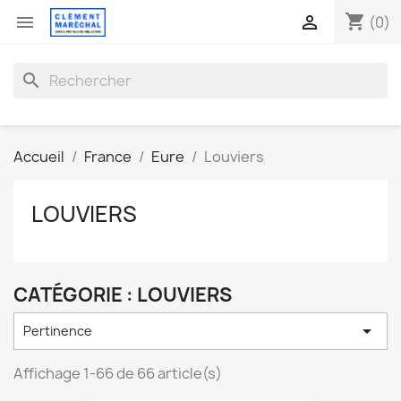
shopping_cart


(0)
search
Accueil
France
Eure
Louviers
LOUVIERS
CATÉGORIE : LOUVIERS

Pertinence
Affichage 1-66 de 66 article(s)