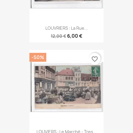
LOUVRIERS : La Rue...
6,00 €
12,00 €
-50%
favorite_border
LOUVIERS : Le Marché - Tres...