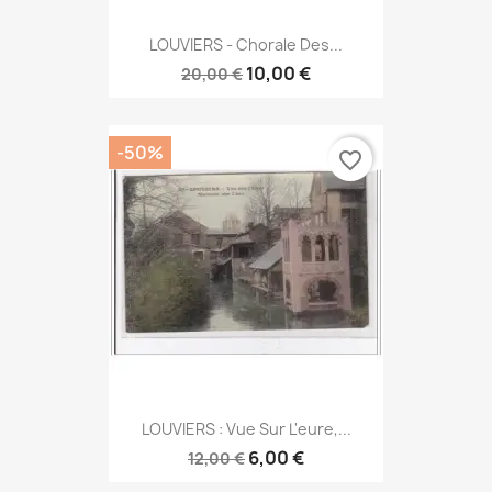
LOUVIERS - Chorale Des...
10,00 €
20,00 €
-50%
favorite_border
LOUVIERS : Vue Sur L'eure,...
6,00 €
12,00 €