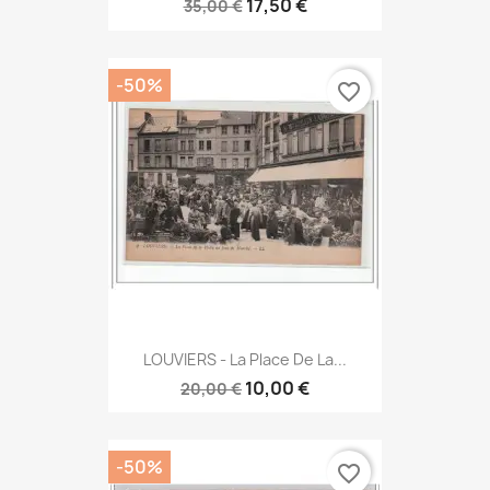
17,50 €
35,00 €
-50%
favorite_border
LOUVIERS - La Place De La...
10,00 €
20,00 €
-50%
favorite_border