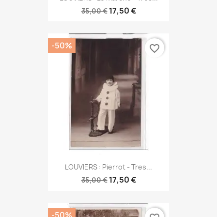
17,50 €
35,00 €
-50%
favorite_border
LOUVIERS : Pierrot - Tres...
17,50 €
35,00 €
-50%