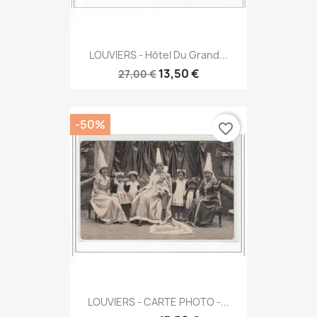
LOUVIERS - Hôtel Du Grand...
13,50 €
27,00 €
-50%
favorite_border
LOUVIERS - CARTE PHOTO -...