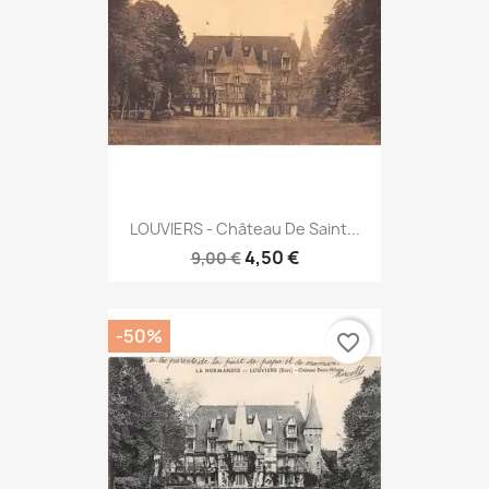
LOUVIERS - Château De Saint...
4,50 €
9,00 €
-50%
favorite_border