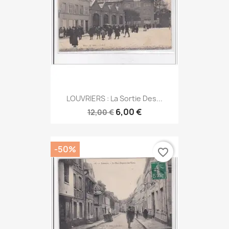
LOUVRIERS : La Sortie Des...
6,00 €
12,00 €
-50%
favorite_border