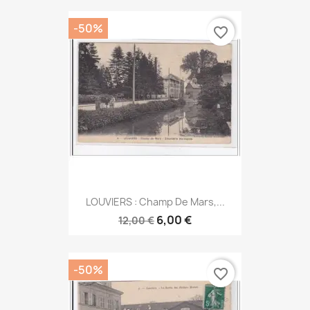
-50%
favorite_border
LOUVIERS : Champ De Mars,...
6,00 €
12,00 €
-50%
favorite_border