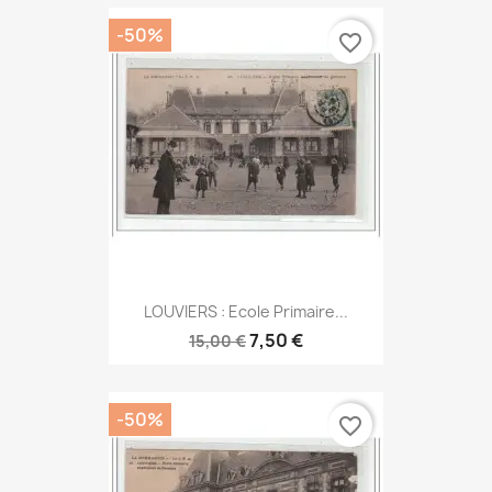
-50%
favorite_border
LOUVIERS : Ecole Primaire...
7,50 €
15,00 €
-50%
favorite_border