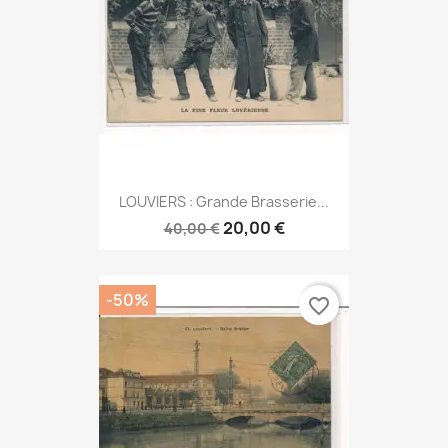
LOUVIERS : Grande Brasserie...
20,00 €
40,00 €
-50%
favorite_border