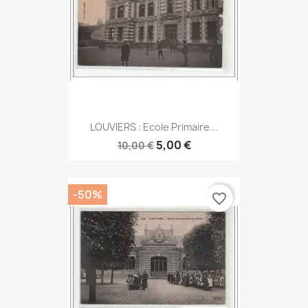
LOUVIERS : Ecole Primaire...
5,00 €
10,00 €
-50%
favorite_border