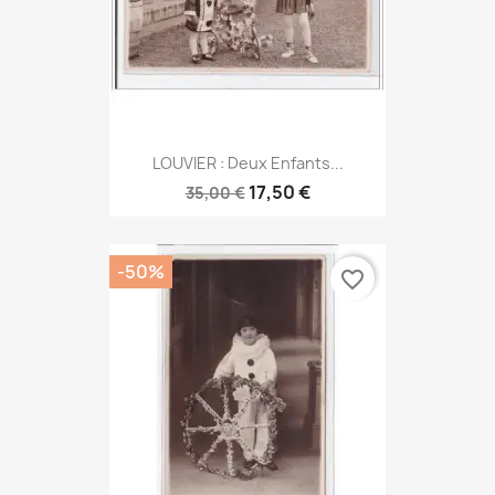
LOUVIER : Deux Enfants...
17,50 €
35,00 €
-50%
favorite_border