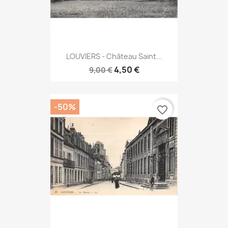
LOUVIERS - Château Saint...
4,50 €
9,00 €
-50%
favorite_border