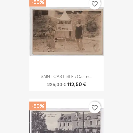
-50%
favorite_border
SAINT CAST ISLE : Carte...
112,50 €
225,00 €
-50%
favorite_border