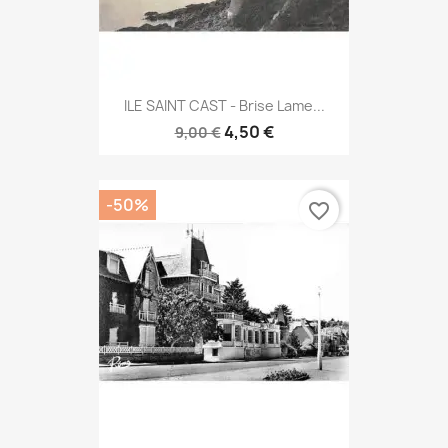
ILE SAINT CAST - Brise Lame...
4,50 €
9,00 €
-50%
favorite_border