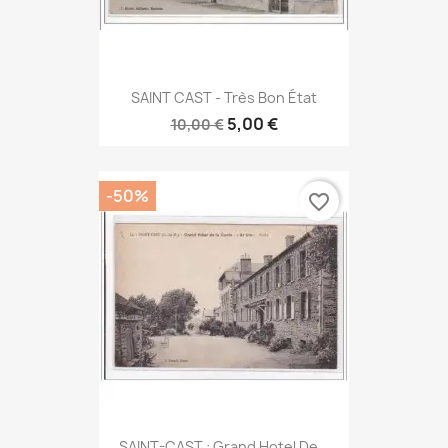
SAINT CAST - Très Bon État
5,00 €
10,00 €
-50%
favorite_border
SAINT-CAST : Grand Hotel De...