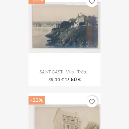
favorite_border
SAINT CAST - Villa - Très...
17,50 €
35,00 €
-50%
favorite_border