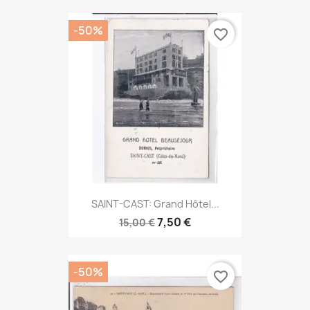
-50%
favorite_border
SAINT-CAST: Grand Hôtel...
7,50 €
15,00 €
-50%
favorite_border