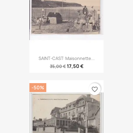
SAINT-CAST: Maisonnette...
17,50 €
35,00 €
-50%
favorite_border