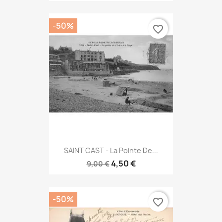
-50%
favorite_border
SAINT CAST - La Pointe De...
4,50 €
9,00 €
-50%
favorite_border