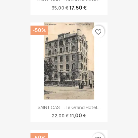
17,50 €
35,00 €
-50%
favorite_border
SAINT CAST : Le Grand Hotel...
11,00 €
22,00 €
-50%