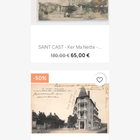
SAINT CAST - Ker Ma Nette -...
65,00 €
130,00 €
-50%
favorite_border