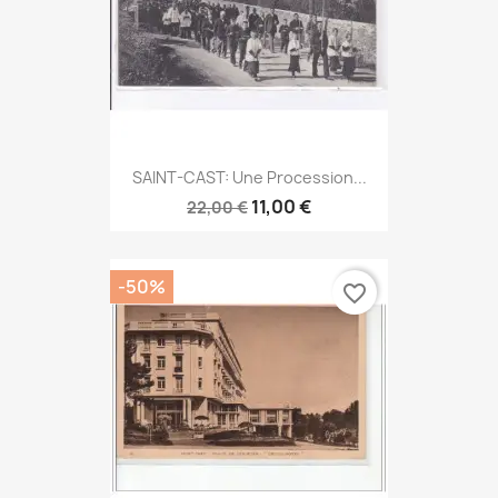
SAINT-CAST: Une Procession...
11,00 €
22,00 €
-50%
favorite_border