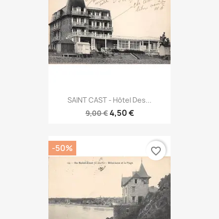
SAINT CAST - Hôtel Des...
4,50 €
9,00 €
-50%
favorite_border