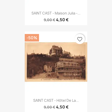
SAINT CAST - Maison Julia -...
4,50 €
9,00 €
-50%
favorite_border
SAINT CAST - Hôtel De La...
4,50 €
9,00 €