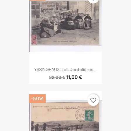
YSSINGEAUX: Les Dentelières...
11,00 €
22,00 €
-50%
favorite_border