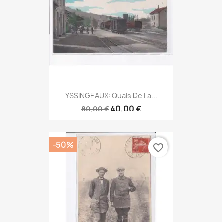
YSSINGEAUX: Quais De La...
40,00 €
80,00 €
-50%
favorite_border