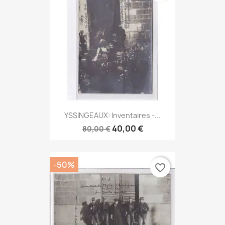
YSSINGEAUX: Inventaires -...
40,00 €
80,00 €
-50%
favorite_border