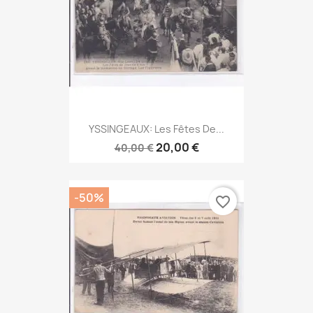
YSSINGEAUX: Les Fêtes De...
20,00 €
40,00 €
-50%
favorite_border