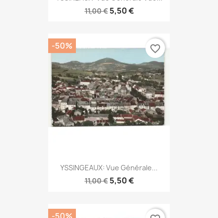
5,50 €
11,00 €
-50%
favorite_border
YSSINGEAUX: Vue Générale...
5,50 €
11,00 €
-50%