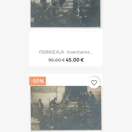
YSSINGEAUX : Inventaires...
45,00 €
90,00 €
-50%
favorite_border