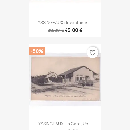
YSSINGEAUX : Inventaires...
45,00 €
90,00 €
-50%
favorite_border
YSSINGEAUX: La Gare, Un...