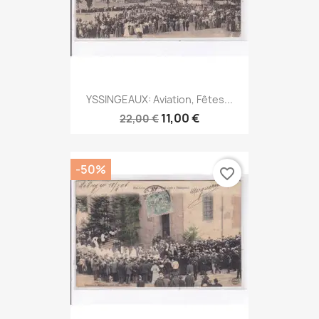
YSSINGEAUX: Aviation, Fêtes...
11,00 €
22,00 €
-50%
favorite_border