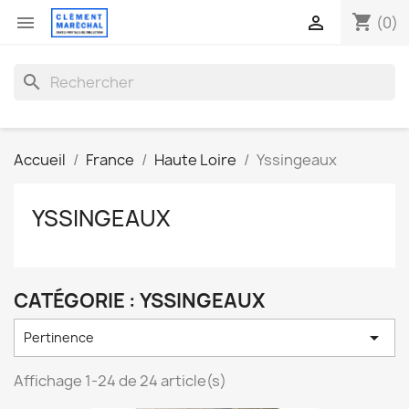
shopping_cart


(0)
search
Accueil
France
Haute Loire
Yssingeaux
YSSINGEAUX
CATÉGORIE : YSSINGEAUX

Pertinence
Affichage 1-24 de 24 article(s)