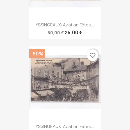
YSSINGEAUX: Aviation Fêtes...
25,00 €
50,00 €
-50%
favorite_border
YSSINGEAUX: Aviation Fêtes...