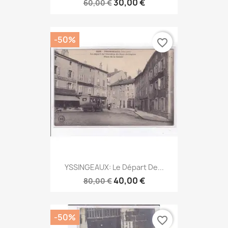
30,00 €
60,00 €
-50%
favorite_border
YSSINGEAUX: Le Départ De...
40,00 €
80,00 €
-50%
favorite_border