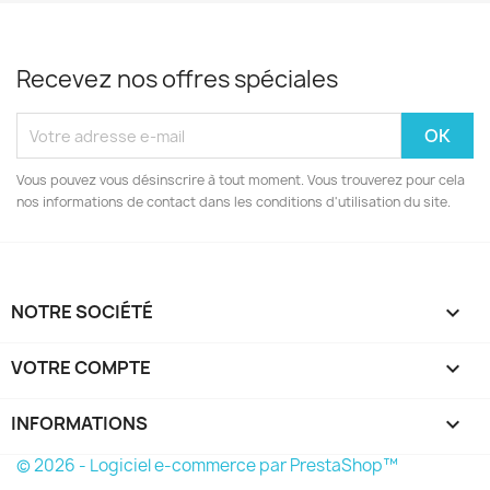
Recevez nos offres spéciales
Vous pouvez vous désinscrire à tout moment. Vous trouverez pour cela
nos informations de contact dans les conditions d'utilisation du site.
NOTRE SOCIÉTÉ

VOTRE COMPTE

INFORMATIONS
keyboard_arrow_down
© 2026 - Logiciel e-commerce par PrestaShop™