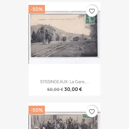
-50%
favorite_border
SYSSINGEAUX: La Gare,...
30,00 €
60,00 €
-50%
favorite_border