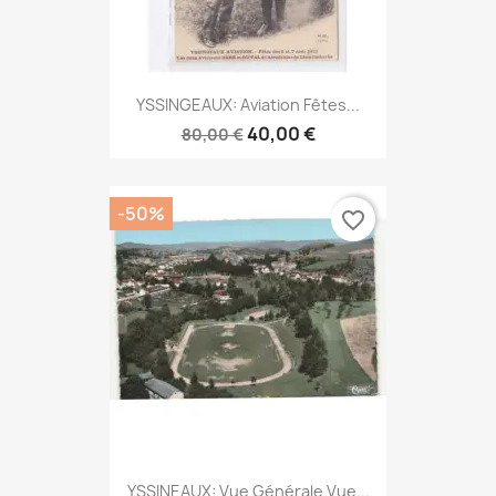
YSSINGEAUX: Aviation Fêtes...
40,00 €
80,00 €
-50%
favorite_border
YSSINEAUX: Vue Générale Vue...