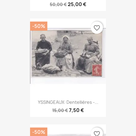
25,00 €
50,00 €
-50%
favorite_border
YSSINGEAUX: Dentellières -...
7,50 €
15,00 €
-50%
favorite_border