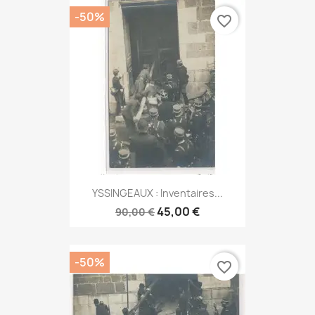
-50%
favorite_border
YSSINGEAUX : Inventaires...
45,00 €
90,00 €
-50%
favorite_border