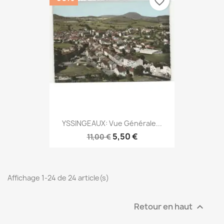
favorite_border
YSSINGEAUX: Vue Générale...
5,50 €
11,00 €
Affichage 1-24 de 24 article(s)
Retour en haut
