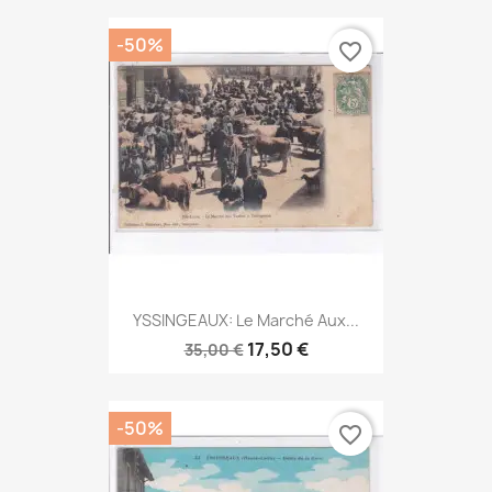
-50%
favorite_border
YSSINGEAUX: Le Marché Aux...
17,50 €
35,00 €
-50%
favorite_border