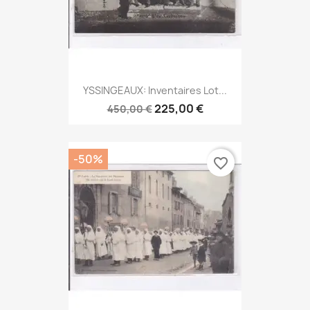
YSSINGEAUX: Inventaires Lot...
225,00 €
450,00 €
-50%
favorite_border