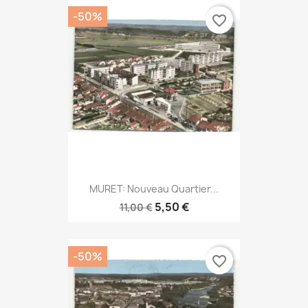
-50%
favorite_border
MURET: Nouveau Quartier...
5,50 €
11,00 €
-50%
favorite_border