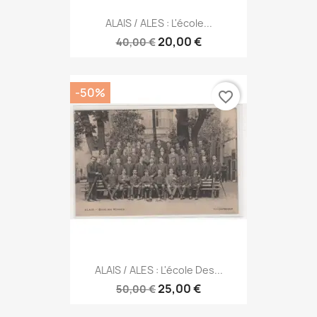
ALAIS / ALES : L'école...
20,00 €
40,00 €
-50%
favorite_border
ALAIS / ALES : L'école Des...
25,00 €
50,00 €