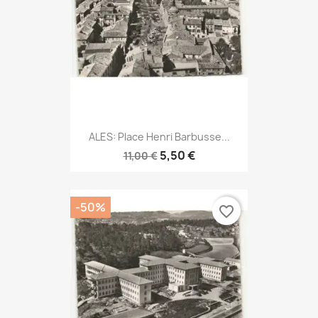
ALES: Place Henri Barbusse...
5,50 €
11,00 €
-50%
favorite_border