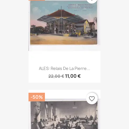
ALES: Relais De La Pierre...
11,00 €
22,00 €
-50%
favorite_border