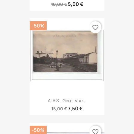
5,00 €
10,00 €
-50%
favorite_border
ALAIS - Gare, Vue...
7,50 €
15,00 €
-50%
favorite_border