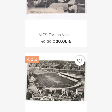
ALES: Forges Alais,...
20,00 €
40,00 €
-50%
favorite_border