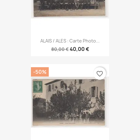
ALAIS / ALES : Carte Photo...
40,00 €
80,00 €
-50%
favorite_border