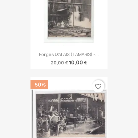
Forges D'ALAIS (TAMARIS) -...
10,00 €
20,00 €
-50%
favorite_border