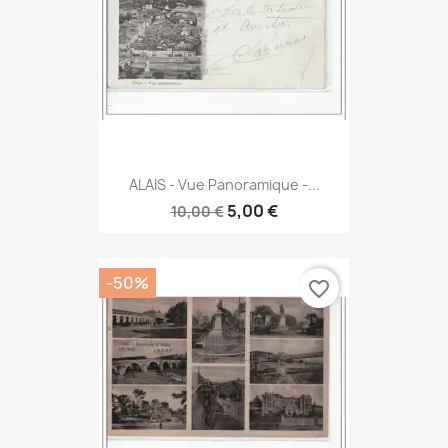
ALAIS - Vue Panoramique -...
5,00 €
10,00 €
-50%
favorite_border