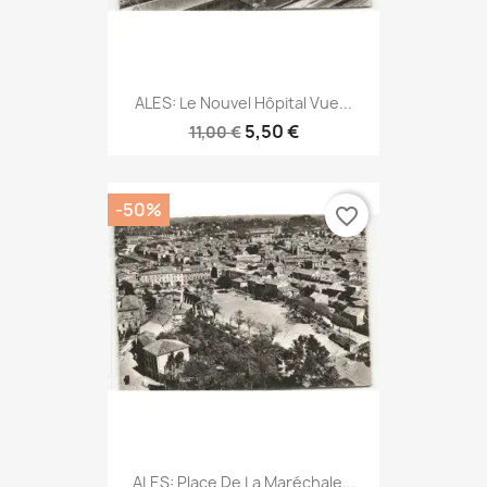
ALES: Le Nouvel Hôpital Vue...
5,50 €
11,00 €
-50%
favorite_border
ALES: Place De La Maréchale...