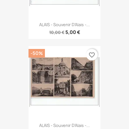
ALAIS - Souvenir D'Alais -...
5,00 €
10,00 €
-50%
favorite_border
ALAIS - Souvenir D'Alais -...