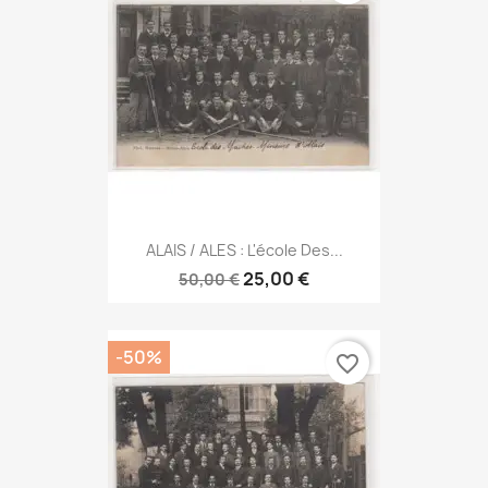
ALAIS / ALES : L'école Des...
25,00 €
50,00 €
-50%
favorite_border