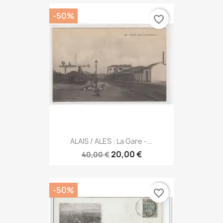
-50%
favorite_border
ALAIS / ALES : La Gare -...
20,00 €
40,00 €
-50%
favorite_border