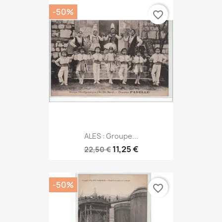
-50%
favorite_border
ALES : Groupe...
11,25 €
22,50 €
-50%
favorite_border