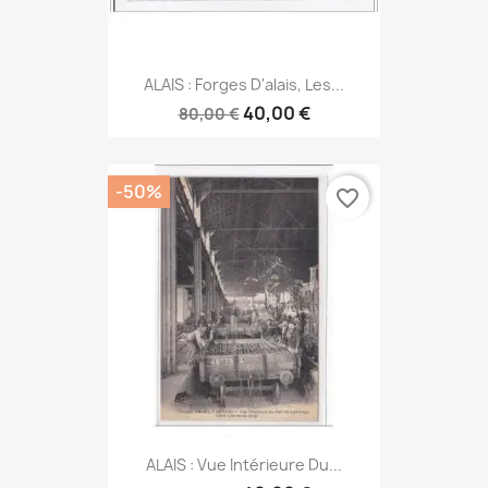
ALAIS : Forges D'alais, Les...
40,00 €
80,00 €
-50%
favorite_border
ALAIS : Vue Intérieure Du...