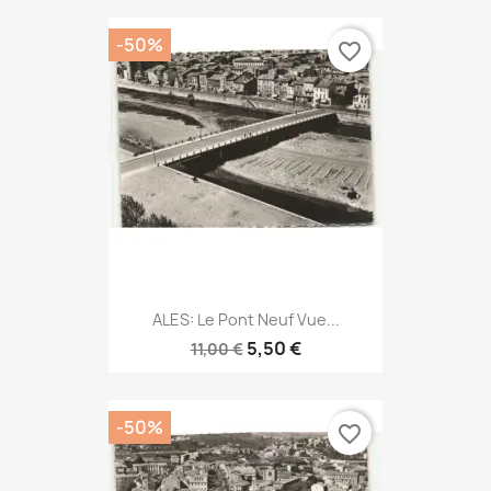
-50%
favorite_border
ALES: Le Pont Neuf Vue...
5,50 €
11,00 €
-50%
favorite_border