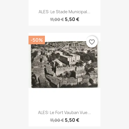
ALES: Le Stade Municipal...
5,50 €
11,00 €
-50%
favorite_border
ALES: Le Fort Vauban Vue...
5,50 €
11,00 €