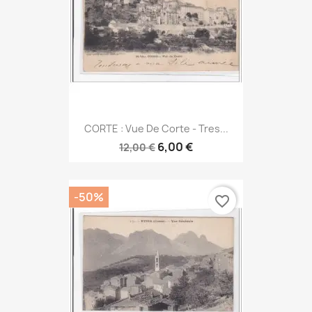
CORTE : Vue De Corte - Tres...
6,00 €
12,00 €
-50%
favorite_border