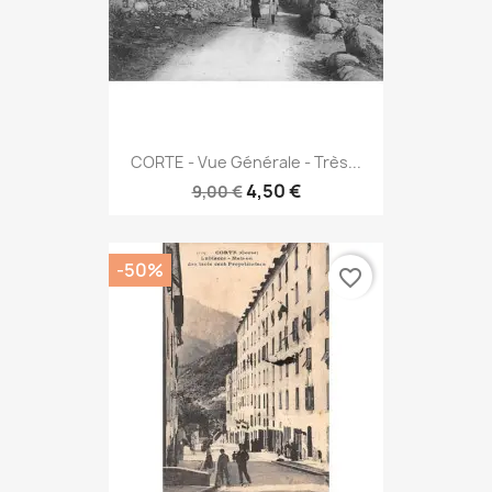
CORTE - Vue Générale - Très...
4,50 €
9,00 €
-50%
favorite_border