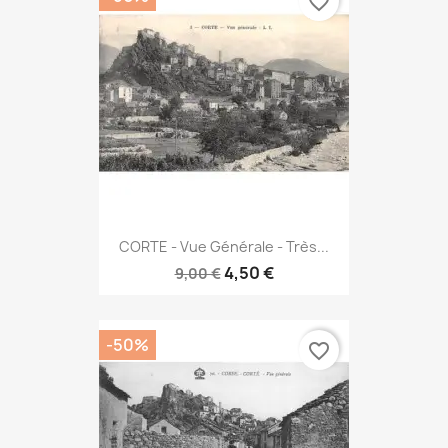
favorite_border
CORTE - Vue Générale - Très...
4,50 €
9,00 €
-50%
favorite_border