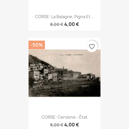
CORSE: La Balagne, Pigna Et...
4,00 €
8,00 €
-50%
favorite_border
CORSE: Cervione - État
4,00 €
8,00 €