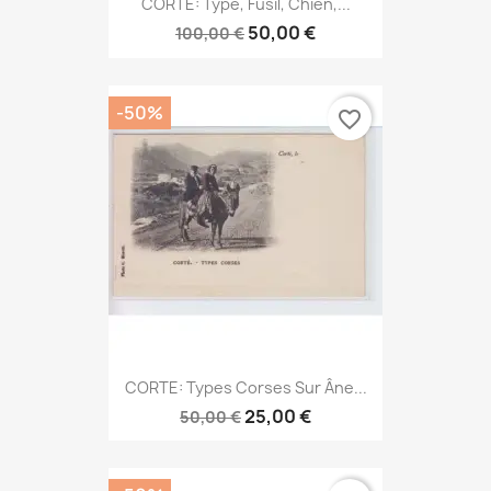
CORTE: Type, Fusil, Chien,...
50,00 €
100,00 €
-50%
favorite_border
CORTE: Types Corses Sur Âne...
25,00 €
50,00 €