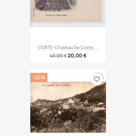
CORTE: Chateau De Corte,...
20,00 €
40,00 €
-50%
favorite_border