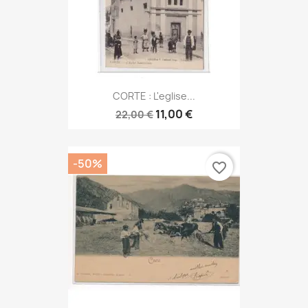
CORTE : L'eglise...
11,00 €
22,00 €
-50%
favorite_border