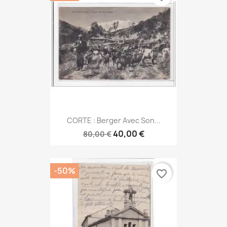
CORTE : Berger Avec Son...
40,00 €
80,00 €
-50%
favorite_border