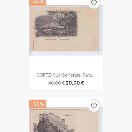
-50%
favorite_border
CORTE: Vue Générale, Rare...
20,00 €
40,00 €
-50%
favorite_border