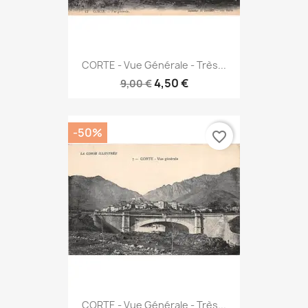
CORTE - Vue Générale - Très...
4,50 €
9,00 €
-50%
favorite_border
CORTE - Vue Générale - Très...