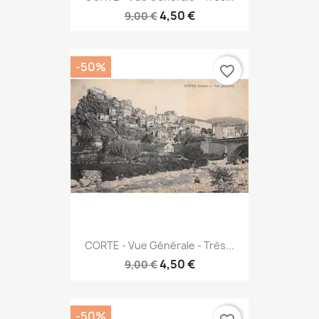
4,50 €
9,00 €
-50%
favorite_border
CORTE - Vue Générale - Très...
4,50 €
9,00 €
-50%