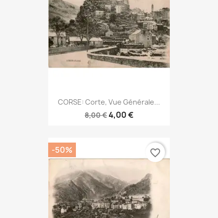
CORSE: Corte, Vue Générale...
4,00 €
8,00 €
-50%
favorite_border