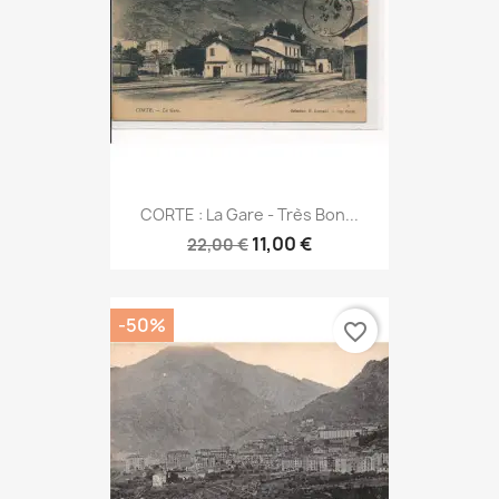
CORTE : La Gare - Très Bon...
11,00 €
22,00 €
-50%
favorite_border