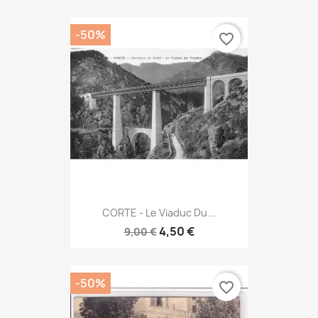
-50%
favorite_border
CORTE - Le Viaduc Du...
4,50 €
9,00 €
-50%
favorite_border