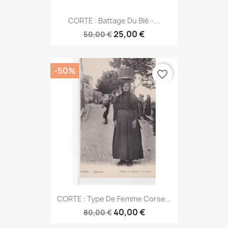
CORTE : Battage Du Blé -...
25,00 €
50,00 €
-50%
favorite_border
CORTE : Type De Femme Corse...
40,00 €
80,00 €