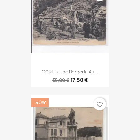
CORTE: Une Bergerie Au...
17,50 €
35,00 €
-50%
favorite_border