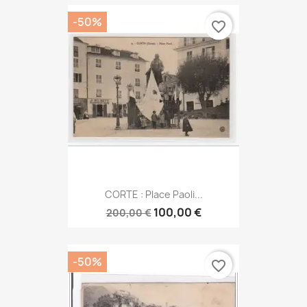
-50%
favorite_border
CORTE : Place Paoli...
100,00 €
200,00 €
-50%
favorite_border