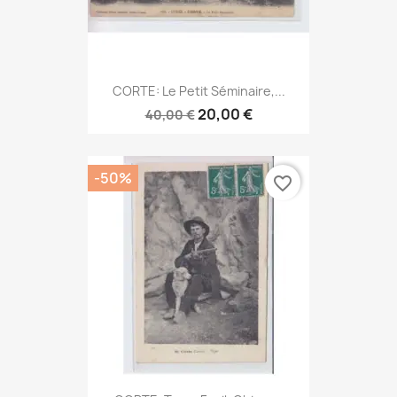
CORTE: Le Petit Séminaire,...
20,00 €
40,00 €
-50%
favorite_border