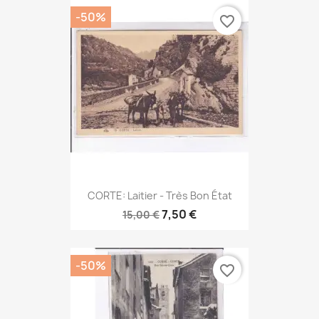
-50%
favorite_border
CORTE: Laitier - Très Bon État
7,50 €
15,00 €
-50%
favorite_border