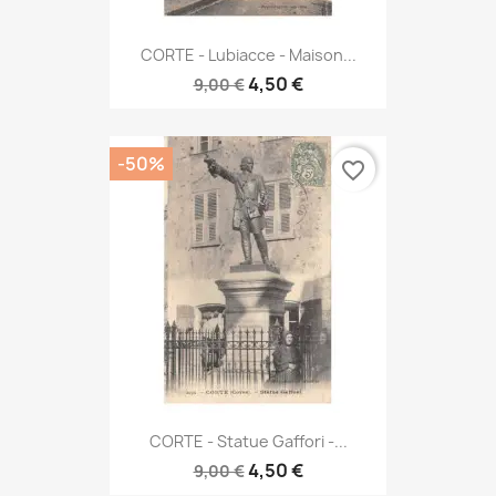
CORTE - Lubiacce - Maison...
4,50 €
9,00 €
-50%
favorite_border
CORTE - Statue Gaffori -...
4,50 €
9,00 €