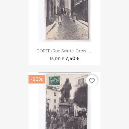
CORTE: Rue Sainte-Croix -...
7,50 €
15,00 €
-50%
favorite_border