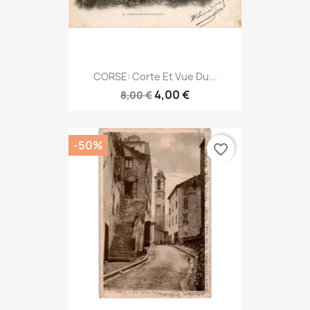
CORSE: Corte Et Vue Du...
4,00 €
8,00 €
-50%
favorite_border