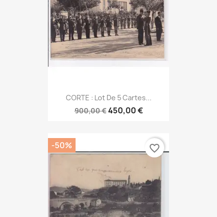
CORTE : Lot De 5 Cartes...
450,00 €
900,00 €
-50%
favorite_border