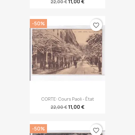
11,00 €
22,00 €
-50%
favorite_border
CORTE: Cours Paoli - État
11,00 €
22,00 €
-50%
favorite_border