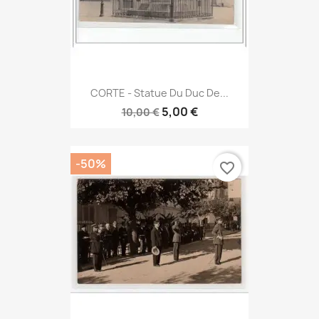
CORTE - Statue Du Duc De...
5,00 €
10,00 €
-50%
favorite_border