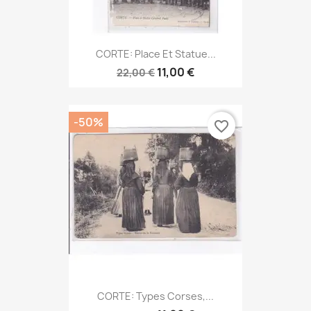
CORTE: Place Et Statue...
11,00 €
22,00 €
-50%
favorite_border
CORTE: Types Corses,...