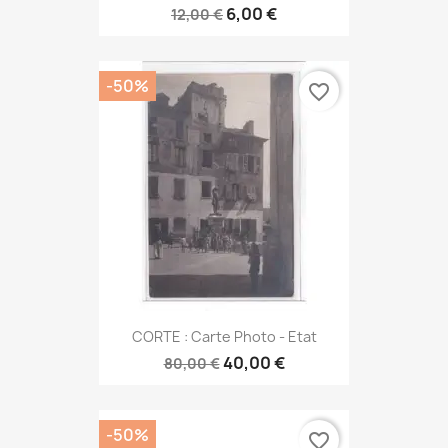
6,00 €
12,00 €
-50%
favorite_border
CORTE : Carte Photo - Etat
40,00 €
80,00 €
-50%
favorite_border