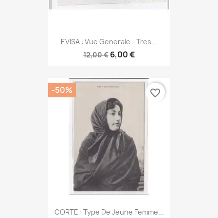
EVISA : Vue Generale - Tres...
6,00 €
12,00 €
-50%
favorite_border
CORTE : Type De Jeune Femme...