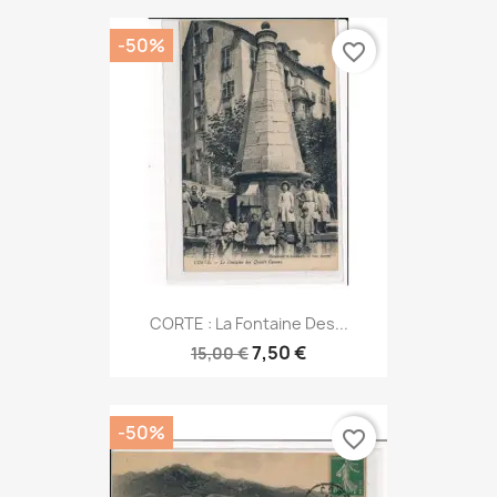
-50%
favorite_border
CORTE : La Fontaine Des...
7,50 €
15,00 €
-50%
favorite_border