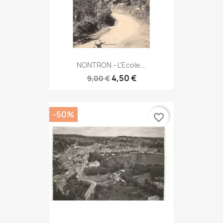
NONTRON - L'Ecole...
4,50 €
9,00 €
-50%
favorite_border