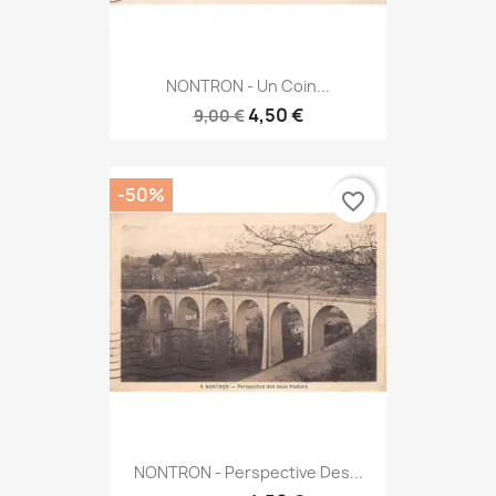
NONTRON - Un Coin...
4,50 €
9,00 €
-50%
favorite_border
NONTRON - Perspective Des...