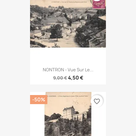
NONTRON - Vue Sur Le...
4,50 €
9,00 €
-50%
favorite_border