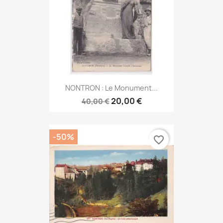
NONTRON : Le Monument...
20,00 €
40,00 €
-50%
favorite_border