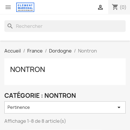
shopping_cart


(0)
search
Accueil
France
Dordogne
Nontron
NONTRON
CATÉGORIE : NONTRON

Pertinence
Affichage 1-8 de 8 article(s)