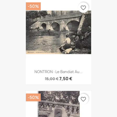
-50%
favorite_border
NONTRON : Le Bandiat Au...
7,50 €
15,00 €
-50%
favorite_border