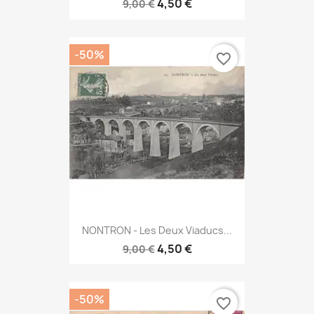
4,50 €
9,00 €
-50%
favorite_border
NONTRON - Les Deux Viaducs...
4,50 €
9,00 €
-50%
favorite_border