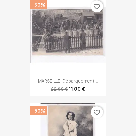
-50%
favorite_border
MARSEILLE: Débarquement...
11,00 €
22,00 €
-50%
favorite_border