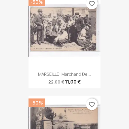
-50%
favorite_border
MARSEILLE: Marchand De...
11,00 €
22,00 €
-50%
favorite_border