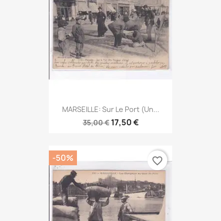
MARSEILLE: Sur Le Port (un...
17,50 €
35,00 €
-50%
favorite_border