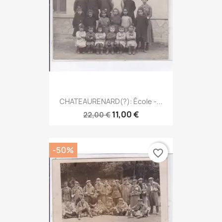
CHATEAURENARD(?): École -...
11,00 €
22,00 €
-50%
favorite_border