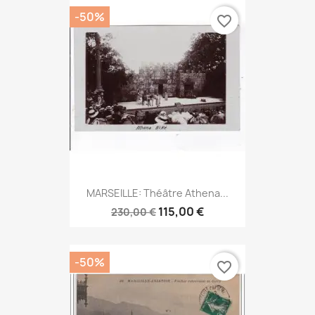
-50%
favorite_border
MARSEILLE: Théâtre Athena...
115,00 €
230,00 €
-50%
favorite_border