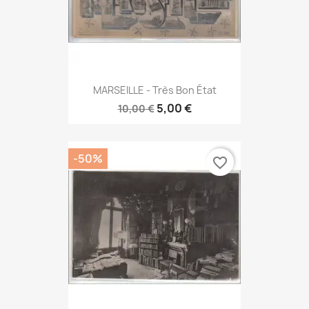
MARSEILLE - Très Bon État
5,00 €
10,00 €
-50%
favorite_border