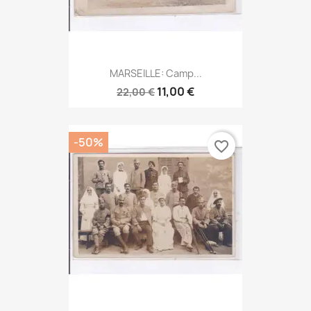
MARSEILLE: Camp...
11,00 €
22,00 €
-50%
favorite_border