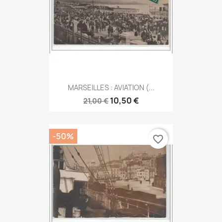
MARSEILLES : AVIATION (...
10,50 €
21,00 €
-50%
favorite_border