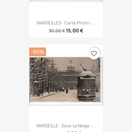
MARSEILLES : Carte Photo -...
15,00 €
30,00 €
-50%
favorite_border
MARSEILLE : Sous La Neige -...