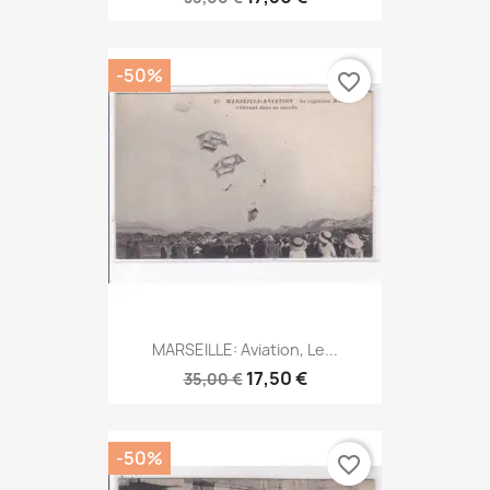
-50%
favorite_border
MARSEILLE: Aviation, Le...
17,50 €
35,00 €
-50%
favorite_border