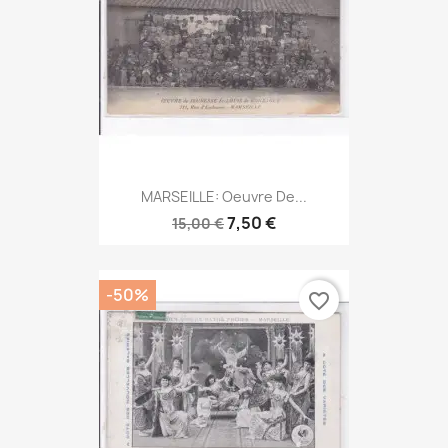
MARSEILLE: Oeuvre De...
7,50 €
15,00 €
-50%
favorite_border