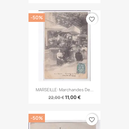
-50%
favorite_border
MARSEILLE: Marchandes De...
11,00 €
22,00 €
-50%
favorite_border