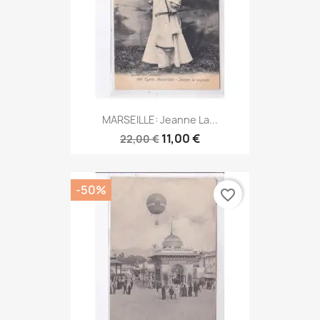
MARSEILLE: Jeanne La...
11,00 €
22,00 €
-50%
favorite_border