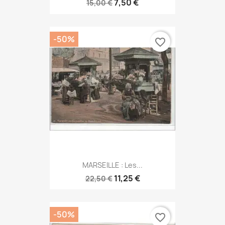
7,50 €
15,00 €
-50%
favorite_border
MARSEILLE : Les...
11,25 €
22,50 €
-50%
favorite_border