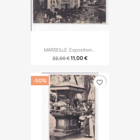
MARSEILLE: Exposition...
11,00 €
22,00 €
-50%
favorite_border