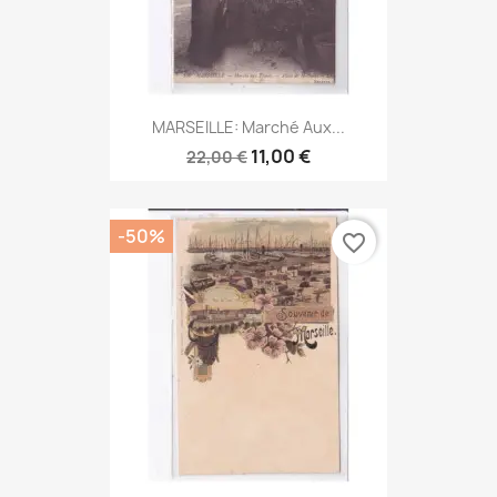
MARSEILLE: Marché Aux...
11,00 €
22,00 €
-50%
favorite_border