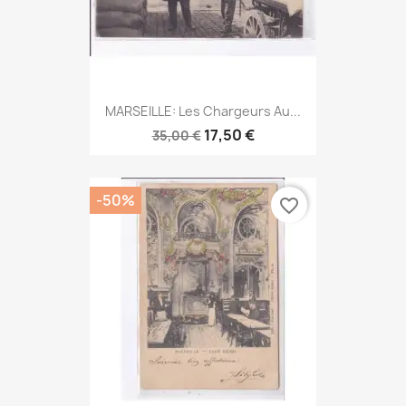
MARSEILLE: Les Chargeurs Au...
17,50 €
35,00 €
-50%
favorite_border