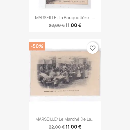
MARSEILLE: La Bouquetière -...
11,00 €
22,00 €
-50%
favorite_border
MARSEILLE: Le Marché De La...
11,00 €
22,00 €