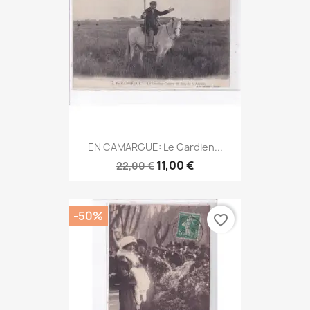
EN CAMARGUE: Le Gardien...
11,00 €
22,00 €
-50%
favorite_border