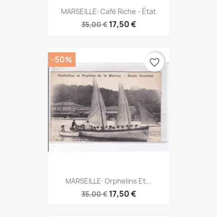
MARSEILLE: Café Riche - État
17,50 €
35,00 €
-50%
favorite_border
MARSEILLE: Orphelins Et...
17,50 €
35,00 €