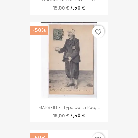
7,50 €
15,00 €
-50%
favorite_border
MARSEILLE: Type De La Rue,...
7,50 €
15,00 €
-50%