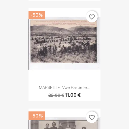
-50%
favorite_border
MARSEILLE: Vue Partielle...
11,00 €
22,00 €
-50%
favorite_border