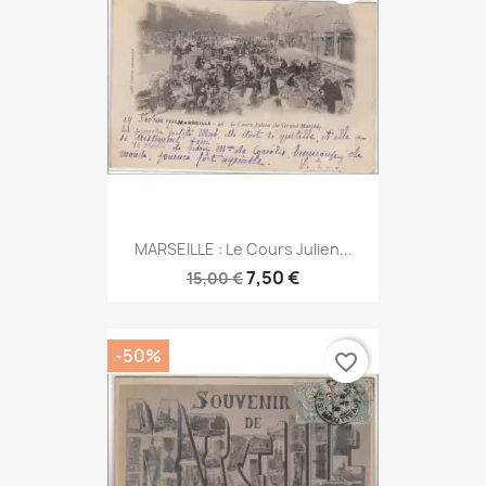
MARSEILLE : Le Cours Julien...
7,50 €
15,00 €
-50%
favorite_border