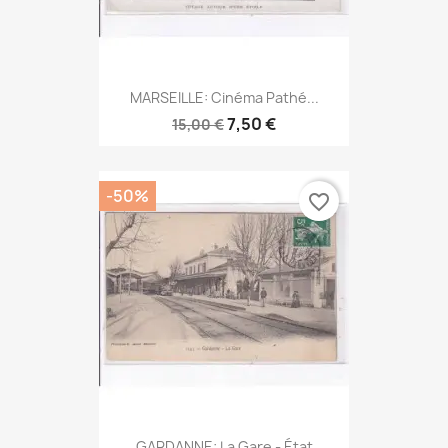
MARSEILLE: Cinéma Pathé...
7,50 €
15,00 €
-50%
favorite_border
GARDANNE: La Gare - État