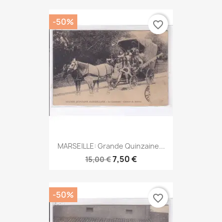
-50%
favorite_border
MARSEILLE: Grande Quinzaine...
7,50 €
15,00 €
-50%
favorite_border