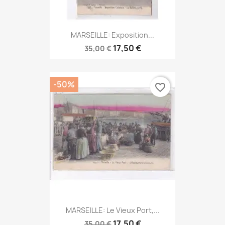
MARSEILLE: Exposition...
17,50 €
35,00 €
-50%
favorite_border
MARSEILLE: Le Vieux Port,...
17,50 €
35,00 €