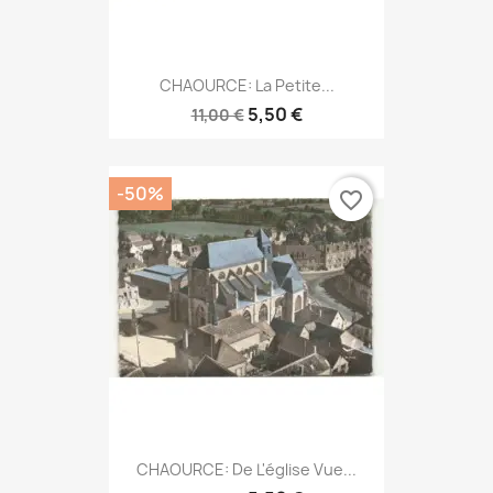
CHAOURCE: La Petite...
5,50 €
11,00 €
-50%
favorite_border
CHAOURCE: De L'église Vue...