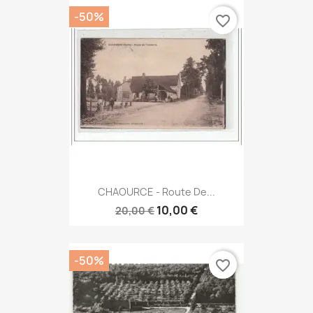
-50%
favorite_border
CHAOURCE - Route De...
10,00 €
20,00 €
-50%
favorite_border