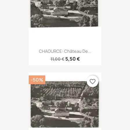
CHAOURCE: Château De...
5,50 €
11,00 €
-50%
favorite_border