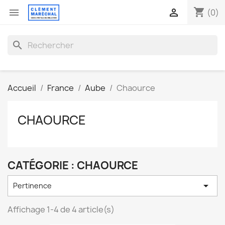
shopping_cart


(0)
search
Accueil
France
Aube
Chaource
CHAOURCE
CATÉGORIE : CHAOURCE

Pertinence
Affichage 1-4 de 4 article(s)