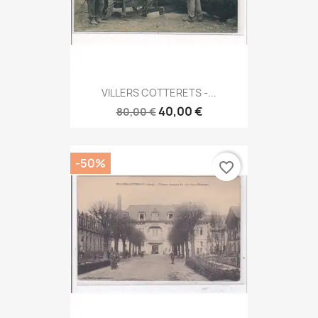
VILLERS COTTERETS -...
40,00 €
80,00 €
-50%
favorite_border