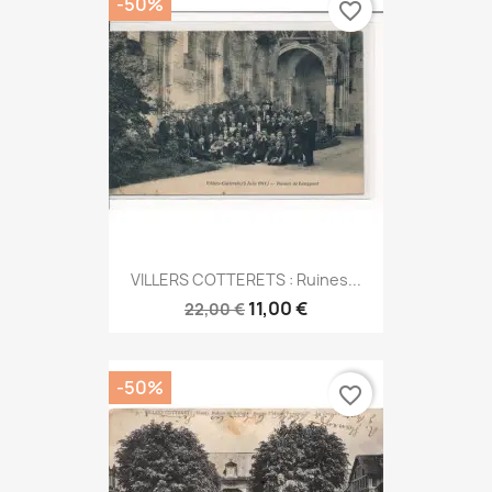
-50%
favorite_border
VILLERS COTTERETS : Ruines...
11,00 €
22,00 €
-50%
favorite_border