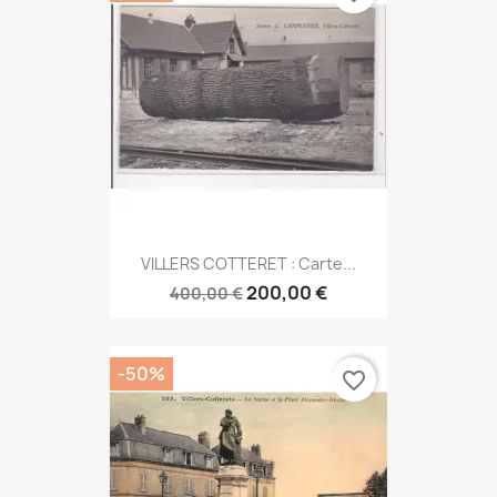
VILLERS COTTERET : Carte...
200,00 €
400,00 €
-50%
favorite_border