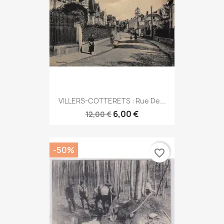
VILLERS-COTTERETS : Rue De...
6,00 €
12,00 €
-50%
favorite_border