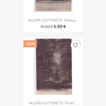
VILLERS-COTTERETS : Statue...
5,00 €
10,00 €
-50%
favorite_border
VILLERS-COTTERETS : Foret,...