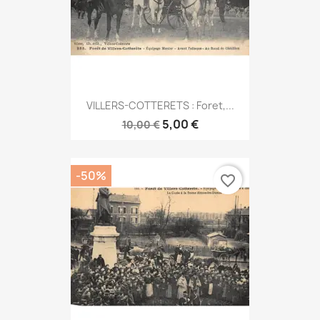
VILLERS-COTTERETS : Foret,...
5,00 €
10,00 €
-50%
favorite_border