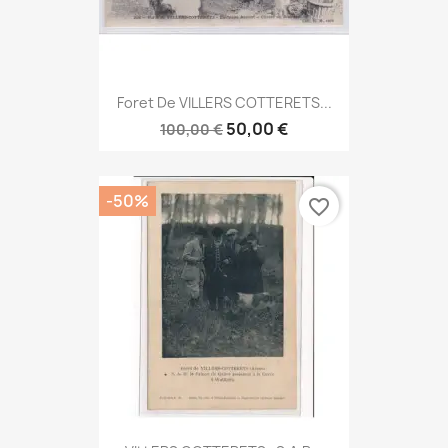
Foret De VILLERS COTTERETS...
50,00 €
100,00 €
-50%
favorite_border