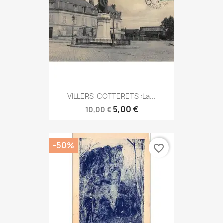
VILLERS-COTTERETS :la...
5,00 €
10,00 €
-50%
favorite_border