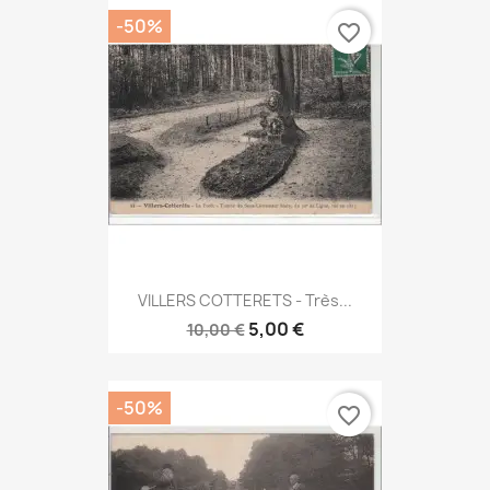
-50%
favorite_border
VILLERS COTTERETS - Très...
5,00 €
10,00 €
-50%
favorite_border