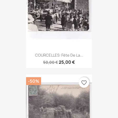
COURCELLES: Fête De La...
25,00 €
50,00 €
-50%
favorite_border