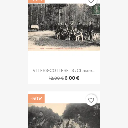
favorite_border
VILLERS-COTTERETS : Chasse...
6,00 €
12,00 €
-50%
favorite_border