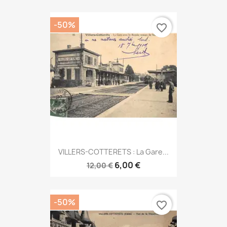
-50%
favorite_border
VILLERS-COTTERETS : La Gare...
6,00 €
12,00 €
-50%
favorite_border