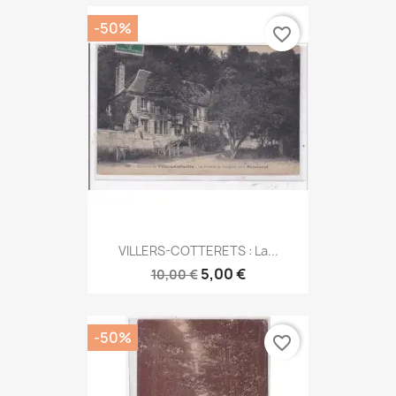
-50%
favorite_border
VILLERS-COTTERETS : La...
5,00 €
10,00 €
-50%
favorite_border