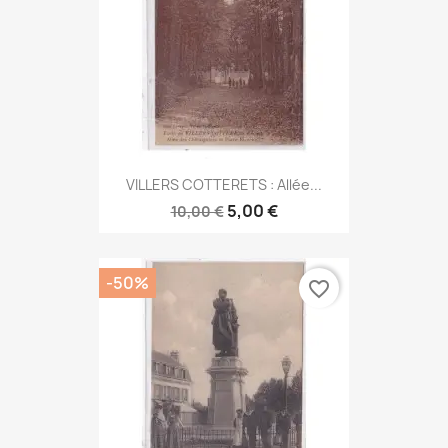
VILLERS COTTERETS : Allée...
5,00 €
10,00 €
-50%
favorite_border