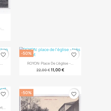
...
-50%
favorite_border
favorite_border
Aperçu rapide

..
ROYON: Place De L'église -...
11,00 €
22,00 €
-50%
favorite_border
favorite_border
t...