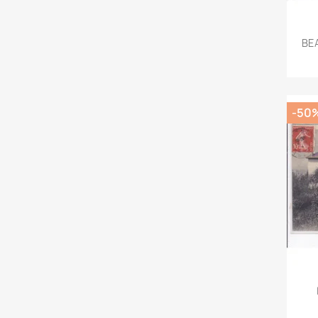
BEA
-50