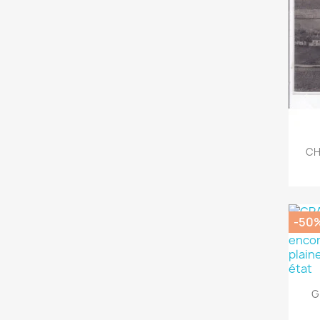
CH
-50
G