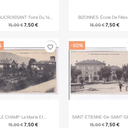
Aperçu rapide
Aperçu rapide


UCROISSANT: Foire Du 14...
BIZONNES: École De Filles.
7,50 €
7,50 €
15,00 €
15,00 €
%
-50%
favorite_border
Aperçu rapide
Aperçu rapide


LE CHAMP: La Mairie Et...
SAINT-ETIENNE-De-SAINT-GE
7,50 €
7,50 €
15,00 €
15,00 €