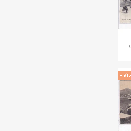
C
-50