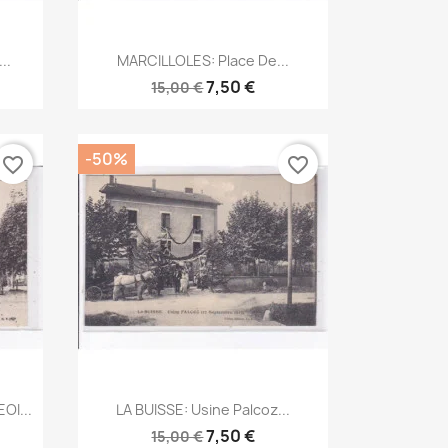
Aperçu rapide

..
MARCILLOLES: Place De...
7,50 €
15,00 €
-50%
favorite_border
favorite_border
Aperçu rapide

OI...
LA BUISSE: Usine Palcoz...
7,50 €
15,00 €