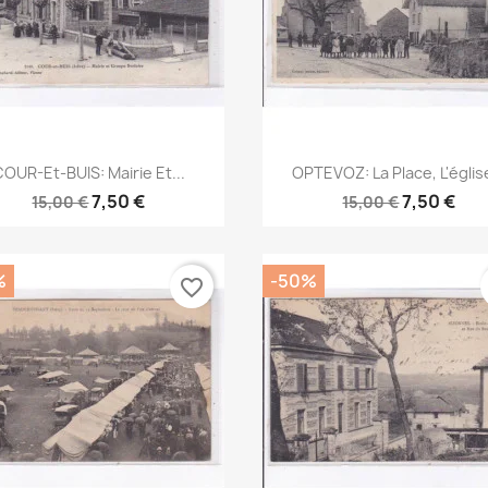
Aperçu rapide
Aperçu rapide


OUR-Et-BUIS: Mairie Et...
OPTEVOZ: La Place, L'église
7,50 €
7,50 €
15,00 €
15,00 €
%
-50%
favorite_border