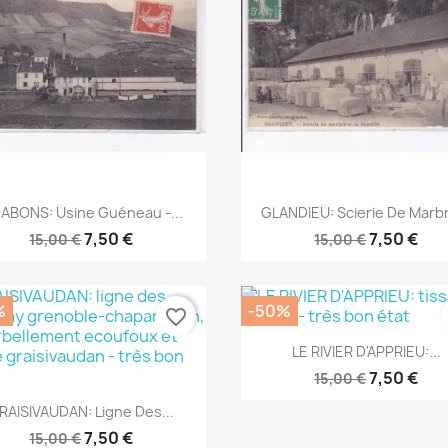
Aperçu rapide
Aperçu rapide


ABONS: Usine Guéneau -...
GLANDIEU: Scierie De Marbr
7,50 €
7,50 €
15,00 €
15,00 €
%
-50%
favorite_border
Aperçu rapide

LE RIVIER D'APPRIEU:...
7,50 €
15,00 €
Aperçu rapide

RAISIVAUDAN: Ligne Des...
7,50 €
15,00 €