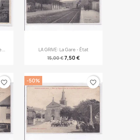
Aperçu rapide

...
LA GRIVE: La Gare - État
7,50 €
15,00 €
-50%
favorite_border
favorite_border