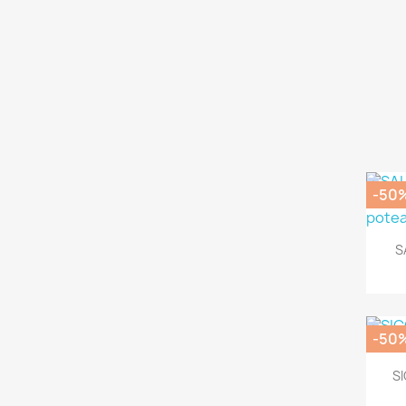
-50
S
-50
SI