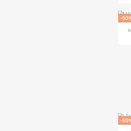
-50
M
-50