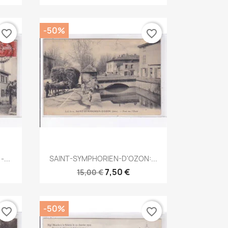
-50%
favorite_border
favorite_border
Aperçu rapide

-...
SAINT-SYMPHORIEN-D'OZON:...
7,50 €
15,00 €
-50%
favorite_border
favorite_border