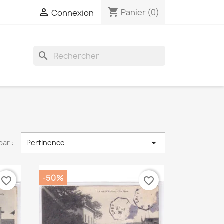
shopping_cart

Panier
(0)
Connexion
search

par :
Pertinence
-50%
favorite_border
favorite_border