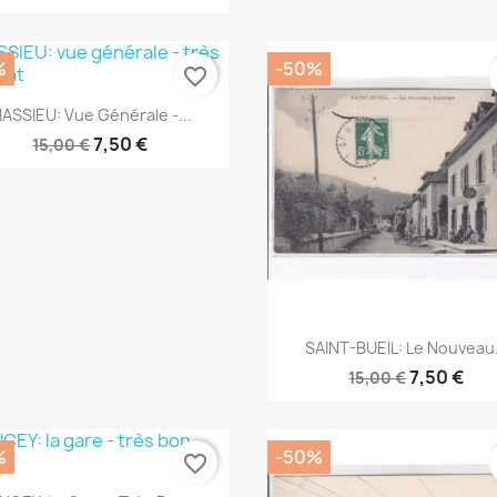
%
-50%
favorite_border
Aperçu rapide

ASSIEU: Vue Générale -...
7,50 €
15,00 €
Aperçu rapide

SAINT-BUEIL: Le Nouveau.
7,50 €
15,00 €
%
-50%
favorite_border
Aperçu rapide