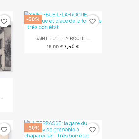
-50%
favorite_border
favorite_border
Aperçu rapide

SAINT-BUEIL-LA-ROCHE:...
7,50 €
15,00 €
..
-50%
favorite_border
favorite_border