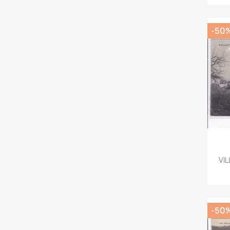
-50
VI
-50