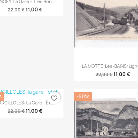

NCEY: La Gare - Très Bon...
11,00 €
22,00 €
Aperçu rapide

LA MOTTE-Les-BAINS: Ligne
11,00 €
22,00 €
%
-50%
favorite_border
Aperçu rapide

RCILLOLES: La Gare - État
11,00 €
22,00 €