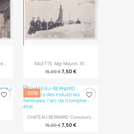
Aperçu rapide

e...
SALETTE: Mgr Maurin, 10...
7,50 €
15,00 €
-50%
favorite_border
favorite_border
Aperçu rapide

CHATEAU-BERNARD: Concours...
7,50 €
15,00 €