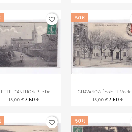
%
-50%
favorite_border
Aperçu rapide
Aperçu rapide


LLETTE-D'ANTHON: Rue De...
CHAVANOZ: École Et Mairie 
7,50 €
7,50 €
15,00 €
15,00 €
%
-50%
favorite_border