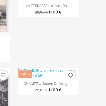
Aperçu rapide

LA TERRASSE: La Gare Du...
11,00 €
22,00 €
...
-50%
favorite_border
favorite_border
Aperçu rapide

CHANIZIEU: Scène De Village...
11,00 €
22,00 €