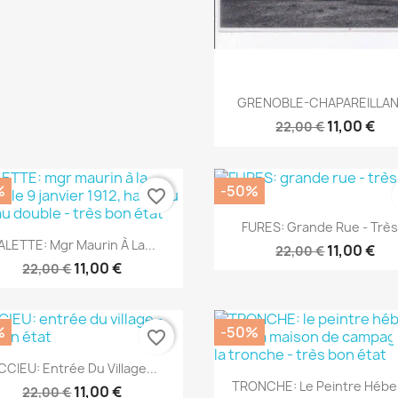
Aperçu rapide

GRENOBLE-CHAPAREILLAN:
11,00 €
22,00 €
%
-50%
favorite_border
Aperçu rapide

FURES: Grande Rue - Très.
Aperçu rapide

ALETTE: Mgr Maurin À La...
11,00 €
22,00 €
11,00 €
22,00 €
%
-50%
favorite_border
Aperçu rapide

CCIEU: Entrée Du Village...
Aperçu rapide

TRONCHE: Le Peintre Héber
11,00 €
22,00 €