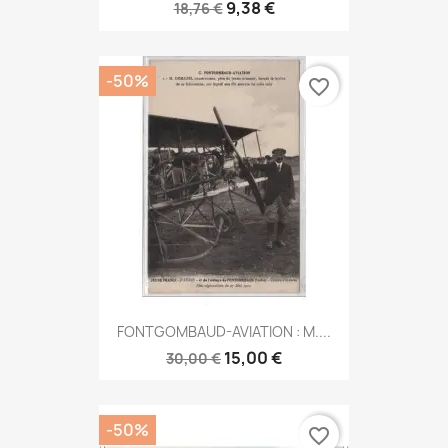
9,38 €
18,76 €
-50%
favorite_border
FONTGOMBAUD-AVIATION : M....
15,00 €
30,00 €
-50%
favorite_border