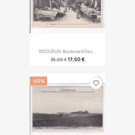
ISSOUDUN: Boulevard Des...
17,50 €
35,00 €
-50%
favorite_border