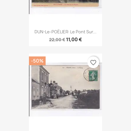
DUN-Le-POËLIER: Le Pont Sur...
11,00 €
22,00 €
-50%
favorite_border