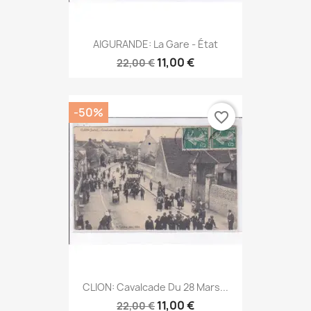
AIGURANDE: La Gare - État
11,00 €
22,00 €
-50%
favorite_border
CLION: Cavalcade Du 28 Mars...
11,00 €
22,00 €