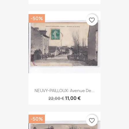
-50%
favorite_border
NEUVY-PAILLOUX: Avenue De...
11,00 €
22,00 €
-50%
favorite_border