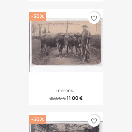
-50%
favorite_border
Environs...
11,00 €
22,00 €
-50%
favorite_border