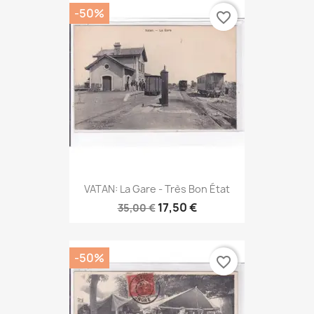
-50%
favorite_border
VATAN: La Gare - Très Bon État
17,50 €
35,00 €
-50%
favorite_border