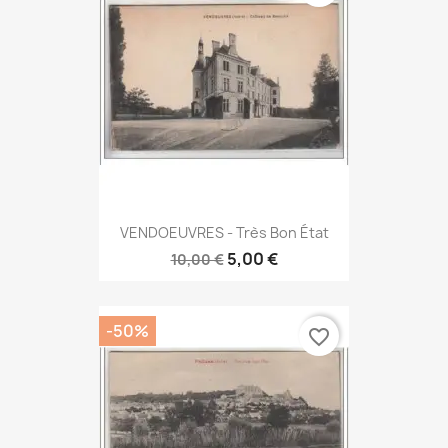
VENDOEUVRES - Très Bon État
5,00 €
10,00 €
-50%
favorite_border