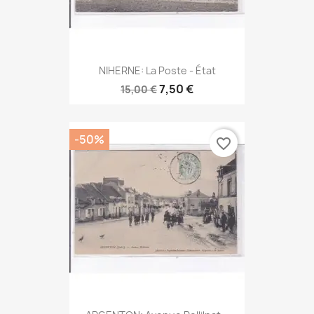
NIHERNE: La Poste - État
7,50 €
15,00 €
-50%
favorite_border