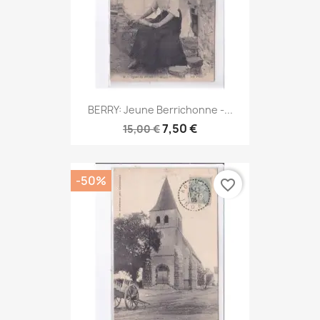
BERRY: Jeune Berrichonne -...
7,50 €
15,00 €
-50%
favorite_border