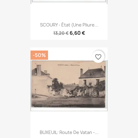
SCOURY - État (une Pliure...
6,60 €
13,20 €
-50%
favorite_border
BUXEUIL: Route De Vatan -...