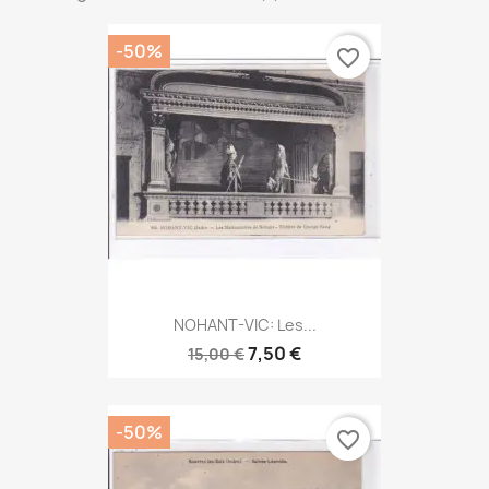
-50%
favorite_border
NOHANT-VIC: Les...
7,50 €
15,00 €
-50%
favorite_border