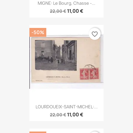
MIGNE: Le Bourg, Chasse -...
11,00 €
22,00 €
-50%
favorite_border
LOURDOUEIX-SAINT-MICHEL:...
11,00 €
22,00 €