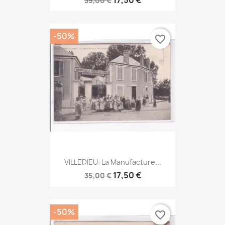
35,00 €
-50%
favorite_border
VILLEDIEU: La Manufacture...
17,50 €
35,00 €
-50%
favorite_border