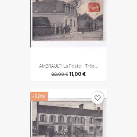
AMBRAULT: La Poste - Très...
11,00 €
22,00 €
-50%
favorite_border