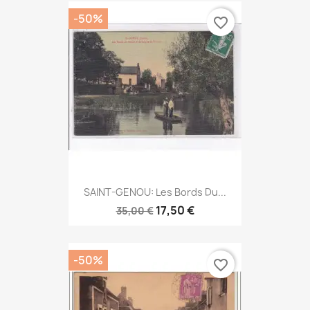
-50%
favorite_border
SAINT-GENOU: Les Bords Du...
17,50 €
35,00 €
-50%
favorite_border