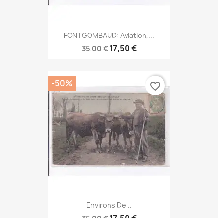
FONTGOMBAUD: Aviation,...
17,50 €
35,00 €
-50%
favorite_border
Environs De...
17,50 €