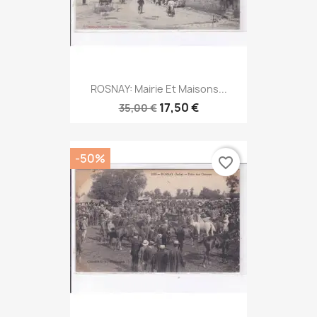
ROSNAY: Mairie Et Maisons...
17,50 €
35,00 €
-50%
favorite_border