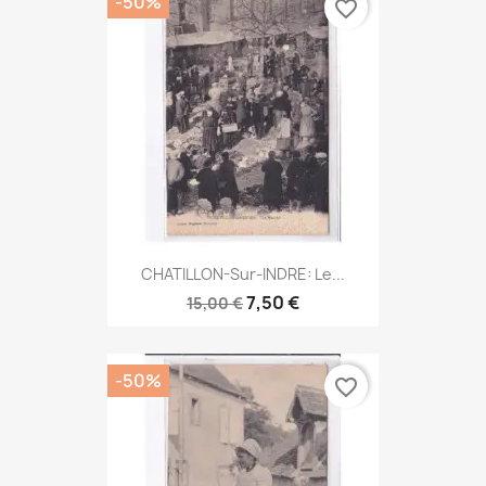
-50%
favorite_border
CHATILLON-Sur-INDRE: Le...
7,50 €
15,00 €
-50%
favorite_border