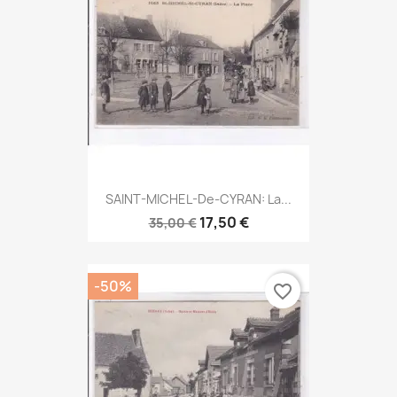
SAINT-MICHEL-De-CYRAN: La...
17,50 €
35,00 €
-50%
favorite_border