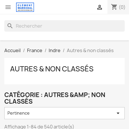
shopping_cart


(0)
search
Accueil
France
Indre
Autres & non classés
AUTRES & NON CLASSÉS
CATÉGORIE : AUTRES &AMP; NON
CLASSÉS

Pertinence
Affichage 1-84 de 540 article(s)