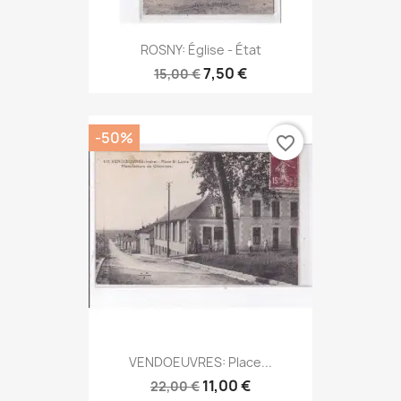
ROSNY: Église - État
7,50 €
15,00 €
-50%
favorite_border
VENDOEUVRES: Place...
11,00 €
22,00 €