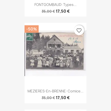
FONTGOMBAUD: Types...
17,50 €
35,00 €
-50%
favorite_border
MEZIERES-En-BRENNE: Comice...
17,50 €
35,00 €