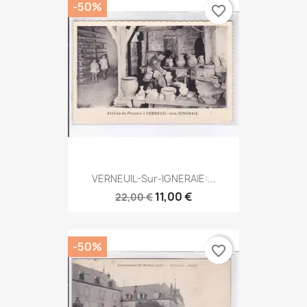
-50%
favorite_border
VERNEUIL-Sur-IGNERAIE:...
11,00 €
22,00 €
-50%
favorite_border