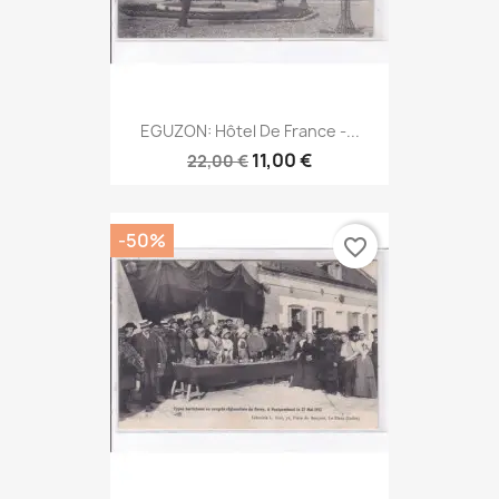
EGUZON: Hôtel De France -...
11,00 €
22,00 €
-50%
favorite_border