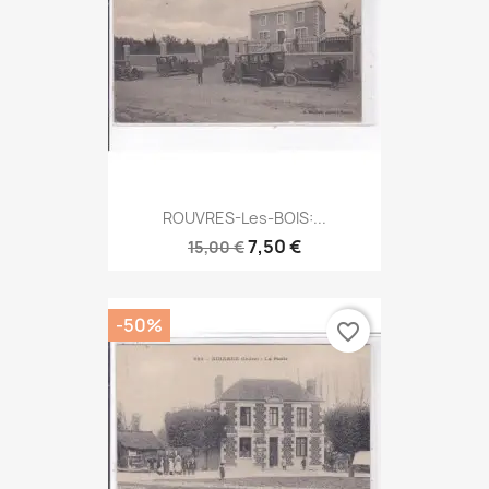
ROUVRES-Les-BOIS:...
7,50 €
15,00 €
-50%
favorite_border