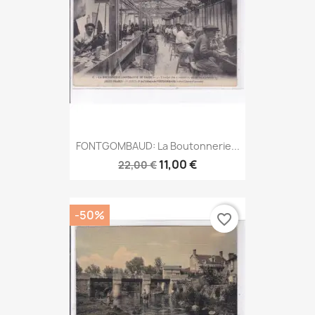
FONTGOMBAUD: La Boutonnerie...
11,00 €
22,00 €
-50%
favorite_border