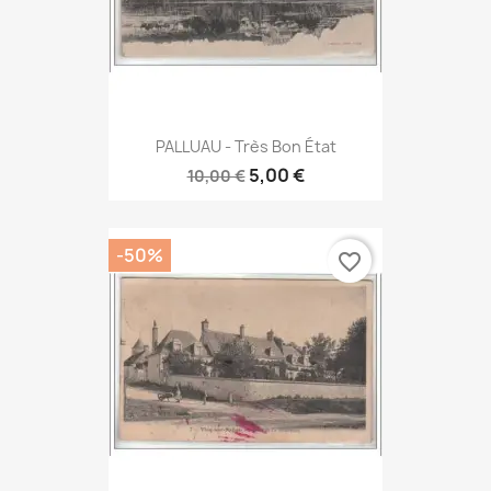
PALLUAU - Très Bon État
5,00 €
10,00 €
-50%
favorite_border