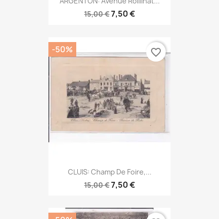
ARGENTON: Avenue Rollilnat...
7,50 €
15,00 €
-50%
favorite_border
CLUIS: Champ De Foire,...
7,50 €
15,00 €