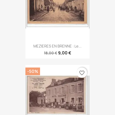
MEZIERES EN BRENNE : Le...
9,00 €
18,00 €
-50%
favorite_border