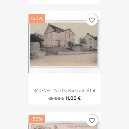
-50%
favorite_border
BADEVEL: Vue De Badevel - État
11,00 €
22,00 €
-50%
favorite_border