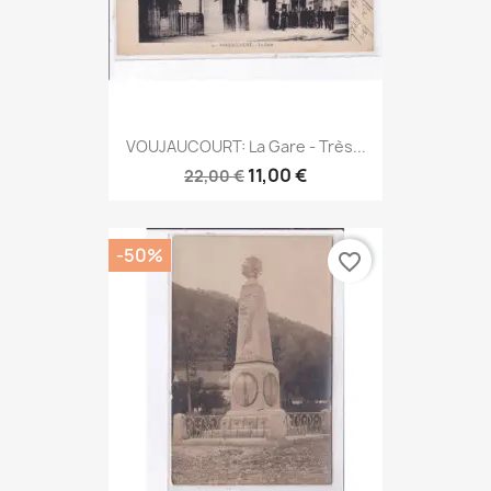
VOUJAUCOURT: La Gare - Très...
11,00 €
22,00 €
-50%
favorite_border