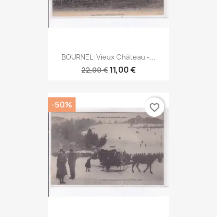
BOURNEL: Vieux Château -...
11,00 €
22,00 €
-50%
favorite_border