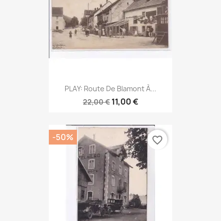
PLAY: Route De Blamont À...
11,00 €
22,00 €
-50%
favorite_border