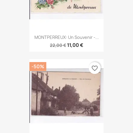
MONTPERREUX: Un Souvenir -...
11,00 €
22,00 €
-50%
favorite_border