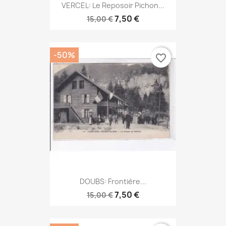
VERCEL: Le Reposoir Pichon...
7,50 €
15,00 €
-50%
favorite_border
DOUBS: Frontière...
7,50 €
15,00 €