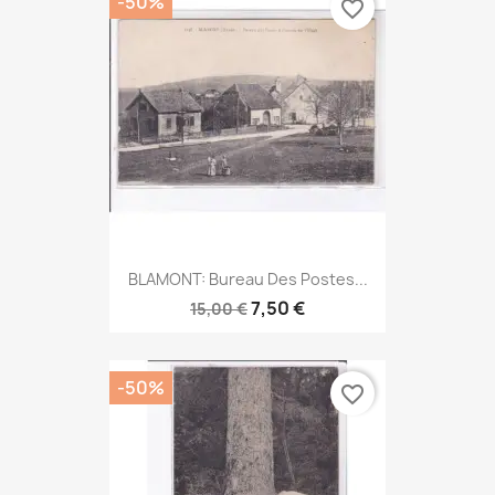
-50%
favorite_border
BLAMONT: Bureau Des Postes...
7,50 €
15,00 €
-50%
favorite_border