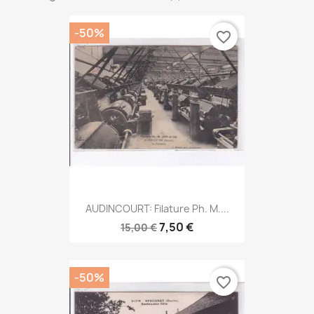
-50%
favorite_border
AUDINCOURT: Filature Ph. M....
7,50 €
15,00 €
-50%
favorite_border