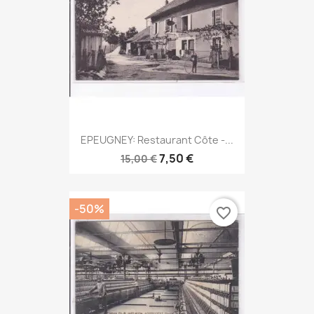
EPEUGNEY: Restaurant Côte -...
7,50 €
15,00 €
-50%
favorite_border