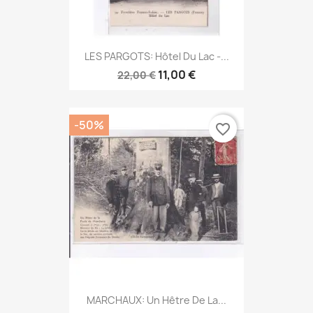
LES PARGOTS: Hôtel Du Lac -...
11,00 €
22,00 €
-50%
favorite_border
MARCHAUX: Un Hêtre De La...