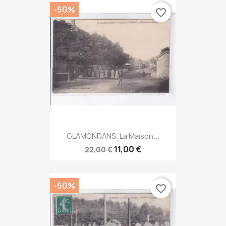
-50%
favorite_border
GLAMONDANS: La Maison...
11,00 €
22,00 €
-50%
favorite_border