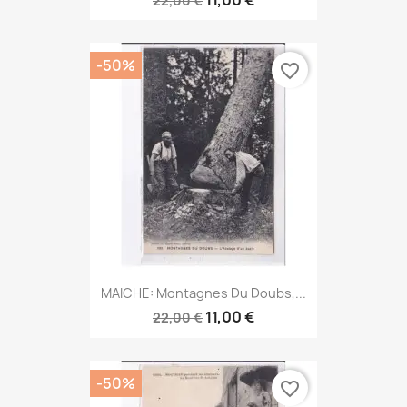
22,00 €
-50%
favorite_border
MAICHE: Montagnes Du Doubs,...
11,00 €
22,00 €
-50%
favorite_border