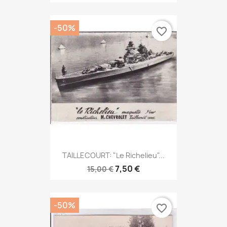
-50%
favorite_border
TAILLECOURT: "le Richelieu"...
7,50 €
15,00 €
-50%
favorite_border