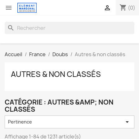
shopping_cart


(0)
search
Accueil
France
Doubs
Autres & non classés
AUTRES & NON CLASSÉS
CATÉGORIE : AUTRES &AMP; NON
CLASSÉS

Pertinence
Affichage 1-84 de 1231 article(s)