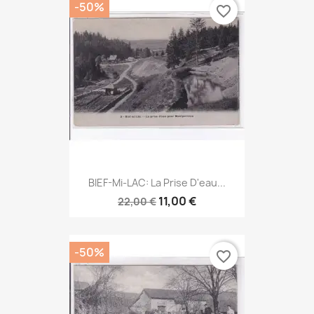
-50%
favorite_border
BIEF-Mi-LAC: La Prise D'eau...
11,00 €
22,00 €
-50%
favorite_border