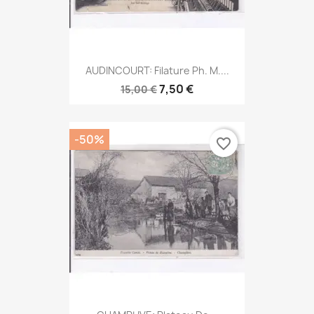
AUDINCOURT: Filature Ph. M....
7,50 €
15,00 €
-50%
favorite_border