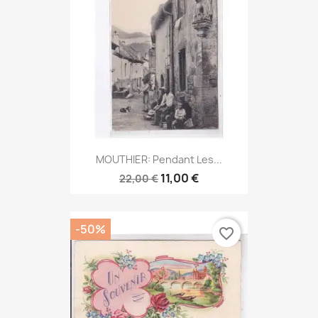
MOUTHIER: Pendant Les...
11,00 €
22,00 €
-50%
favorite_border