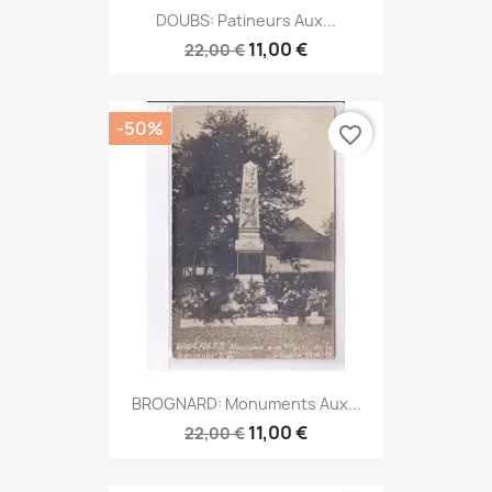
DOUBS: Patineurs Aux...
11,00 €
22,00 €
-50%
favorite_border
BROGNARD: Monuments Aux...
11,00 €
22,00 €