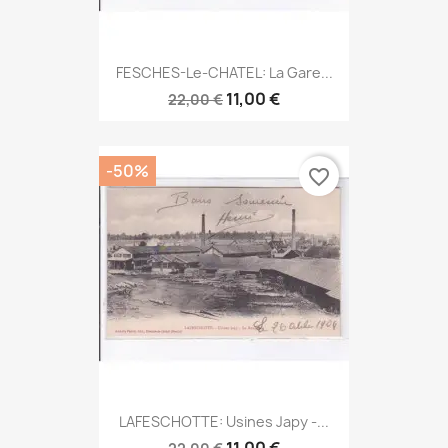
FESCHES-Le-CHATEL: La Gare...
11,00 €
22,00 €
-50%
favorite_border
LAFESCHOTTE: Usines Japy -...
11,00 €