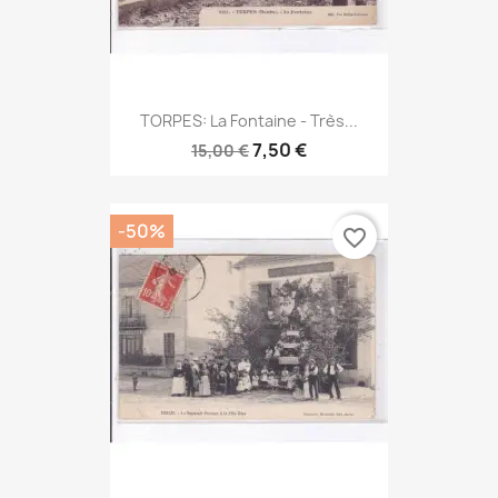
TORPES: La Fontaine - Très...
7,50 €
15,00 €
-50%
favorite_border