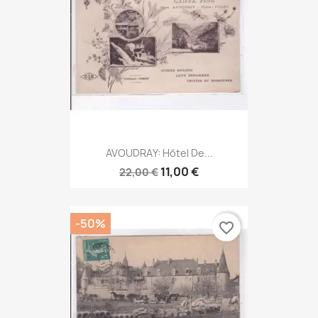
AVOUDRAY: Hôtel De...
11,00 €
22,00 €
-50%
favorite_border