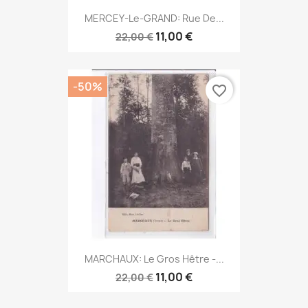
MERCEY-Le-GRAND: Rue De...
11,00 €
22,00 €
-50%
favorite_border
MARCHAUX: Le Gros Hêtre -...
11,00 €
22,00 €