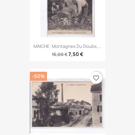
MAICHE: Montagnes Du Doubs,...
7,50 €
15,00 €
-50%
favorite_border