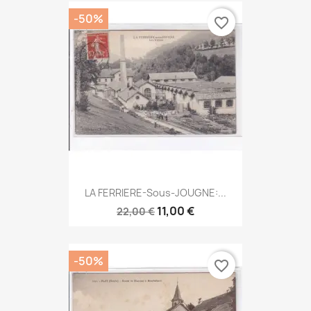
-50%
favorite_border
LA FERRIERE-Sous-JOUGNE:...
11,00 €
22,00 €
-50%
favorite_border