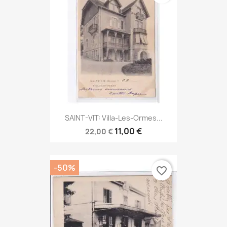
SAINT-VIT: Villa-Les-Ormes...
11,00 €
22,00 €
-50%
favorite_border