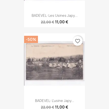
BADEVEL: Les Usines Japy...
11,00 €
22,00 €
-50%
favorite_border
BADEVEL: L'usine Japy...
11,00 €
22,00 €