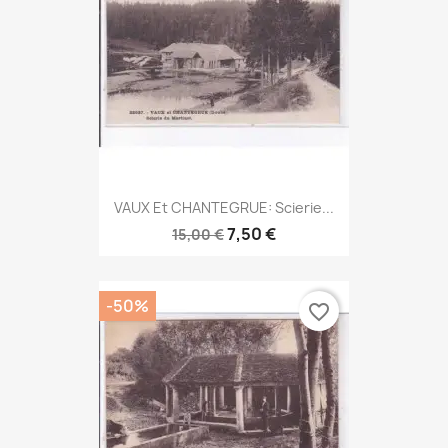
VAUX Et CHANTEGRUE: Scierie...
7,50 €
15,00 €
-50%
favorite_border