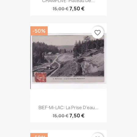
CHAMPLIVE: Plateau De...
7,50 €
15,00 €
-50%
favorite_border
BIEF-Mi-LAC: La Prise D'eau...
7,50 €
15,00 €