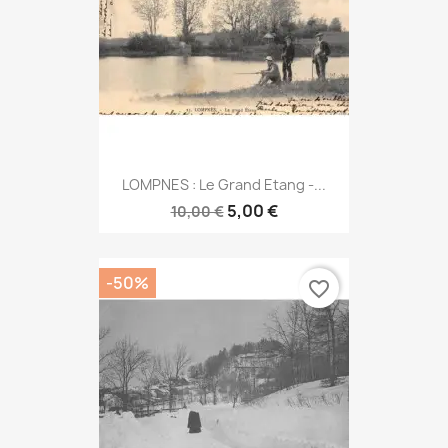
LOMPNES : Le Grand Etang -...
5,00 €
10,00 €
-50%
favorite_border