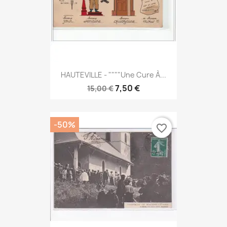
HAUTEVILLE - """"Une Cure À...
7,50 €
15,00 €
-50%
favorite_border