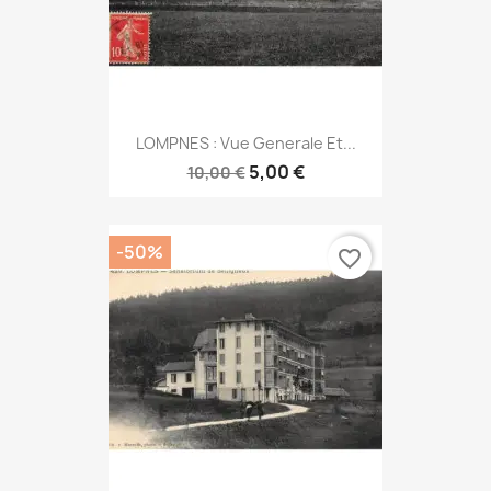
LOMPNES : Vue Generale Et...
5,00 €
10,00 €
-50%
favorite_border