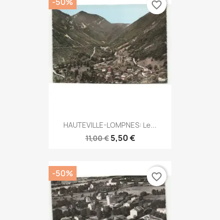
-50%
favorite_border
HAUTEVILLE-LOMPNES: Le...
5,50 €
11,00 €
-50%
favorite_border