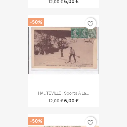
6,00 €
12,00 €
-50%
favorite_border
HAUTEVILLE : Sports A La...
6,00 €
12,00 €
-50%
favorite_border