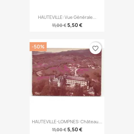
HAUTEVILLE: Vue Générale...
5,50 €
11,00 €
-50%
favorite_border
HAUTEVILLE-LOMPNES: Château...
5,50 €
11,00 €