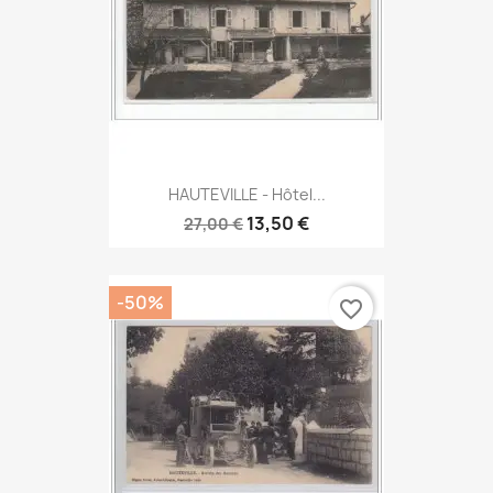
HAUTEVILLE - Hôtel...
13,50 €
27,00 €
-50%
favorite_border