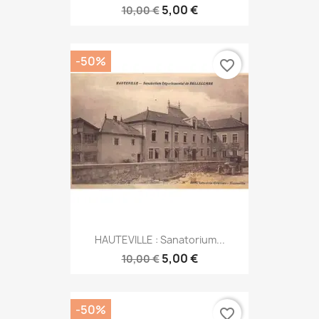
5,00 €
10,00 €
-50%
favorite_border
HAUTEVILLE : Sanatorium...
5,00 €
10,00 €
-50%
favorite_border