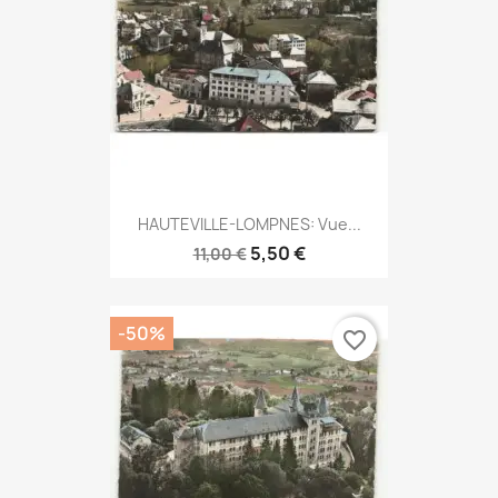
HAUTEVILLE-LOMPNES: Vue...
5,50 €
11,00 €
-50%
favorite_border