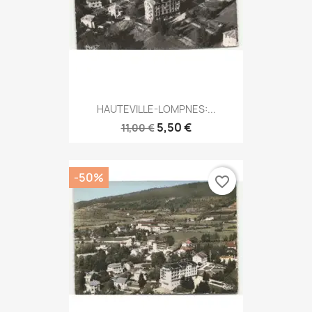
HAUTEVILLE-LOMPNES:...
5,50 €
11,00 €
-50%
favorite_border