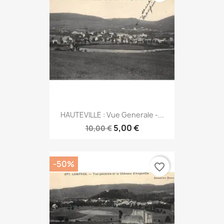
HAUTEVILLE : Vue Generale -...
5,00 €
10,00 €
-50%
favorite_border