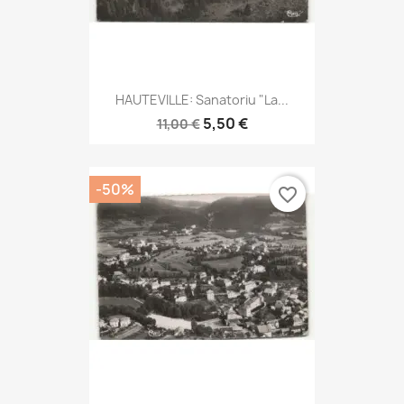
HAUTEVILLE: Sanatoriu "la...
5,50 €
11,00 €
-50%
favorite_border