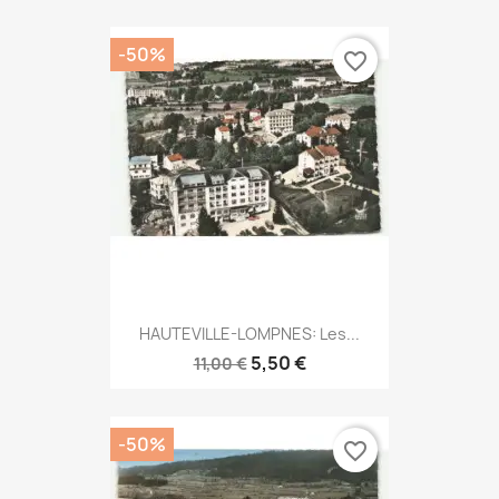
-50%
favorite_border
HAUTEVILLE-LOMPNES: Les...
5,50 €
11,00 €
-50%
favorite_border