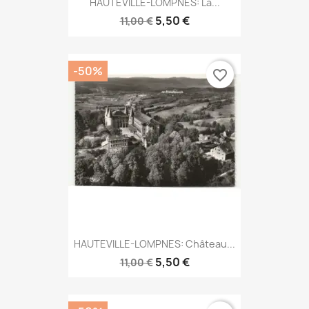
HAUTEVILLE-LOMPNES: La...
5,50 €
11,00 €
-50%
favorite_border
HAUTEVILLE-LOMPNES: Château...
5,50 €
11,00 €