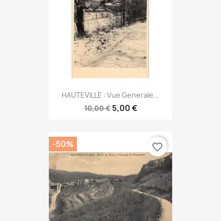
HAUTEVILLE : Vue Generale...
5,00 €
10,00 €
-50%
favorite_border