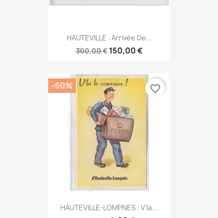
HAUTEVILLE : Arrivée De...
150,00 €
300,00 €
-50%
favorite_border
HAUTEVILLE-LOMPNES : V'la...