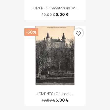
LOMPNES : Sanatorium De...
5,00 €
10,00 €
-50%
favorite_border
LOMPNES : Chateau...
5,00 €
10,00 €