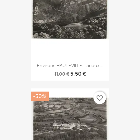
Environs HAUTEVILLE: Lacoux...
5,50 €
11,00 €
-50%
favorite_border