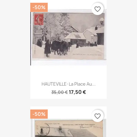
-50%
favorite_border
HAUTEVILLE: La Place Au...
17,50 €
35,00 €
-50%
favorite_border