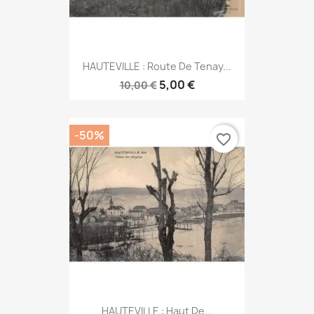
HAUTEVILLE : Route De Tenay...
5,00 €
10,00 €
-50%
favorite_border
HAUTEVILLE : Haut De...