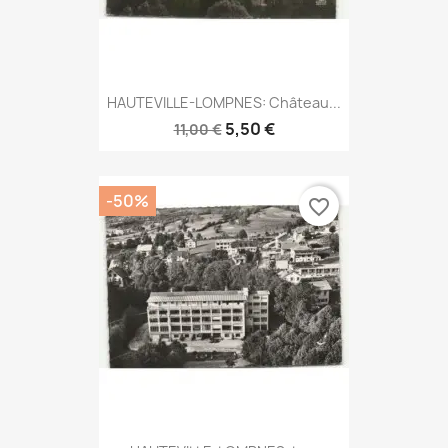
HAUTEVILLE-LOMPNES: Château...
5,50 €
11,00 €
-50%
favorite_border