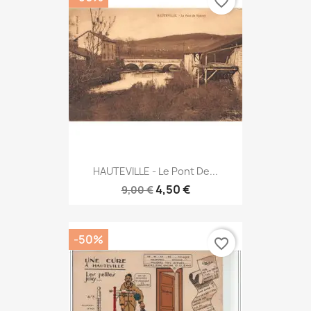
favorite_border
HAUTEVILLE - Le Pont De...
4,50 €
9,00 €
-50%
favorite_border