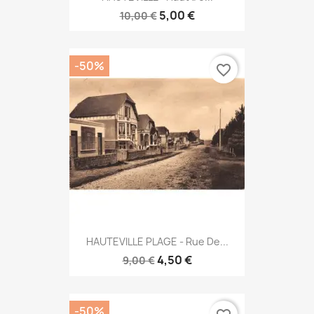
5,00 €
10,00 €
-50%
favorite_border
HAUTEVILLE PLAGE - Rue De...
4,50 €
9,00 €
-50%