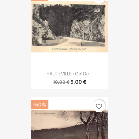
HAUTEVILLE : Col De...
5,00 €
10,00 €
-50%
favorite_border