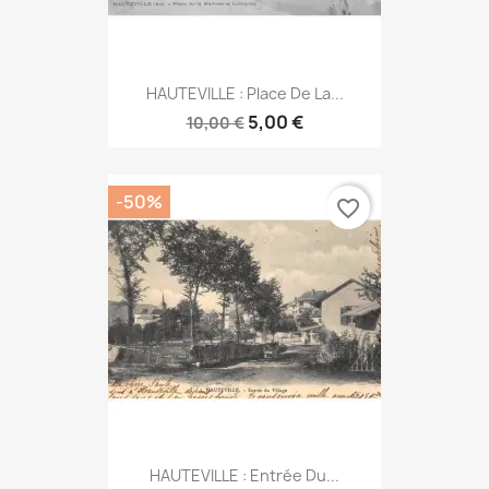
HAUTEVILLE : Place De La...
5,00 €
10,00 €
-50%
favorite_border
HAUTEVILLE : Entrée Du...