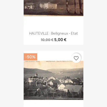
HAUTEVILLE : Belligneux - Etat
5,00 €
10,00 €
-50%
favorite_border