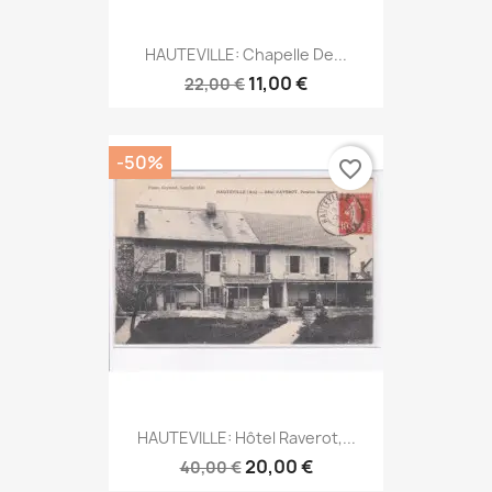
HAUTEVILLE: Chapelle De...
11,00 €
22,00 €
-50%
favorite_border
HAUTEVILLE: Hôtel Raverot,...
20,00 €
40,00 €