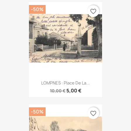
-50%
favorite_border
LOMPNES : Place De La...
5,00 €
10,00 €
-50%
favorite_border