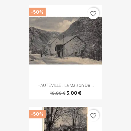
-50%
favorite_border
HAUTEVILLE : La Maison De...
5,00 €
10,00 €
-50%
favorite_border