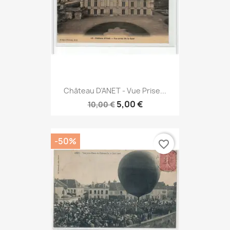
Château D'ANET - Vue Prise...
5,00 €
10,00 €
-50%
favorite_border