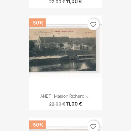
11,00 €
22,00 €
-50%
favorite_border
ANET : Maison Richard -...
11,00 €
22,00 €
-50%
favorite_border