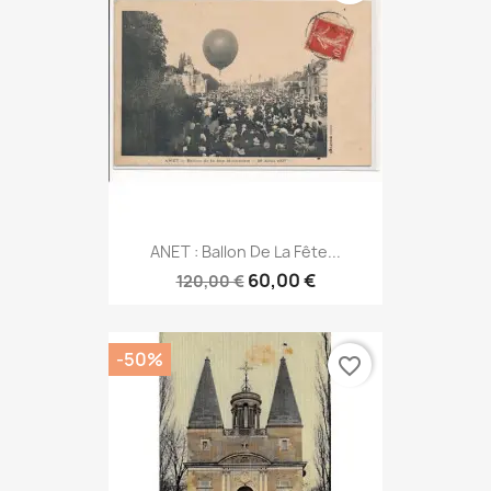
ANET : Ballon De La Fête...
60,00 €
120,00 €
-50%
favorite_border