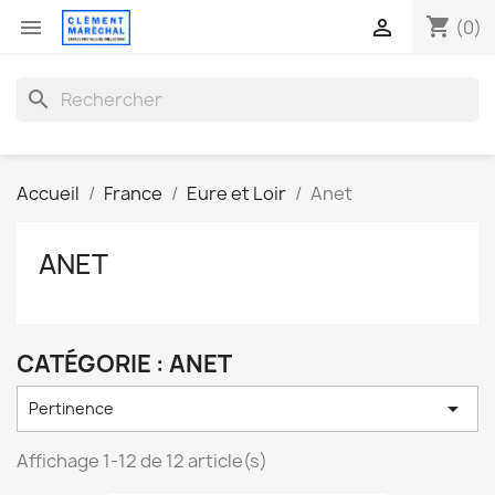
shopping_cart


(0)
search
Accueil
France
Eure et Loir
Anet
ANET
CATÉGORIE : ANET

Pertinence
Affichage 1-12 de 12 article(s)