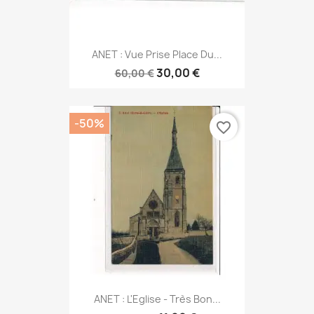
ANET : Vue Prise Place Du...
30,00 €
60,00 €
-50%
favorite_border
ANET : L'Eglise - Très Bon...