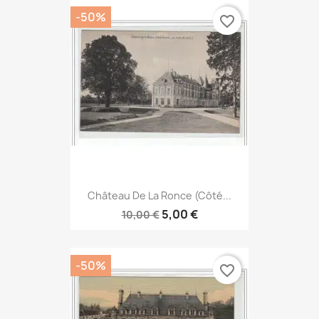
-50%
favorite_border
Château De La Ronce (côté...
5,00 €
10,00 €
-50%
favorite_border