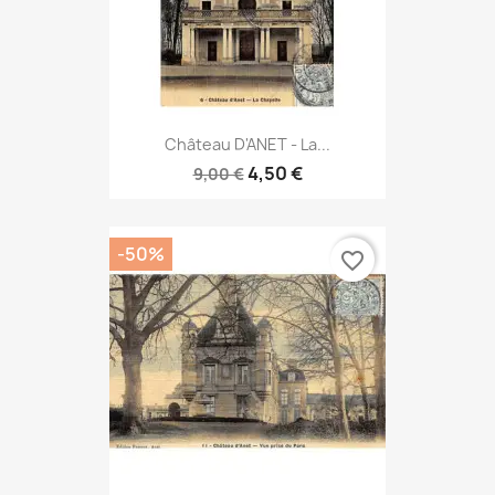
Château D'ANET - La...
4,50 €
9,00 €
-50%
favorite_border