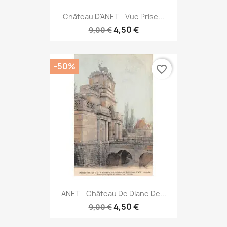
Château D'ANET - Vue Prise...
4,50 €
9,00 €
-50%
favorite_border
ANET - Château De Diane De...
4,50 €
9,00 €