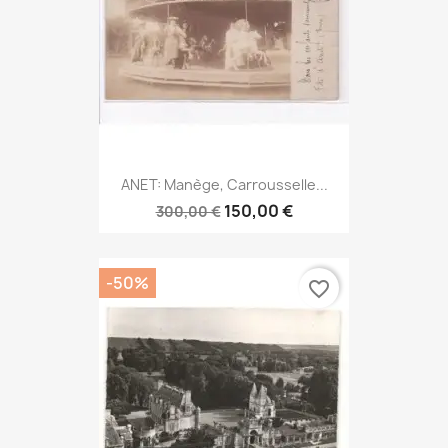
ANET: Manège, Carrousselle...
150,00 €
300,00 €
-50%
favorite_border