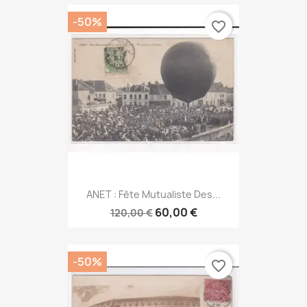
-50%
favorite_border
ANET : Fête Mutualiste Des...
60,00 €
120,00 €
-50%
favorite_border