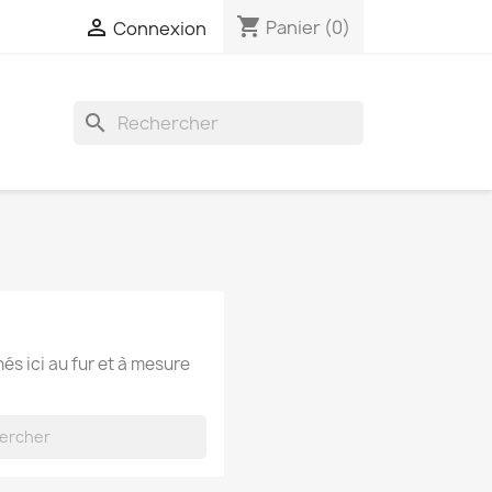
shopping_cart

Panier
(0)
Connexion
search
hés ici au fur et à mesure