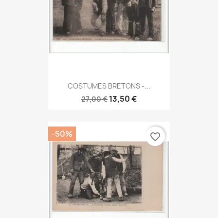
COSTUMES BRETONS -...
13,50 €
27,00 €
-50%
favorite_border