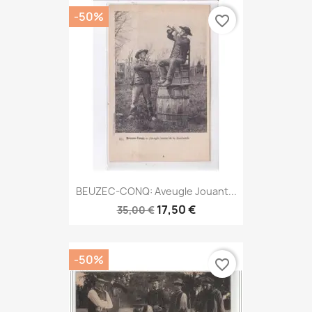
-50%
favorite_border
BEUZEC-CONQ: Aveugle Jouant...
17,50 €
35,00 €
-50%
favorite_border