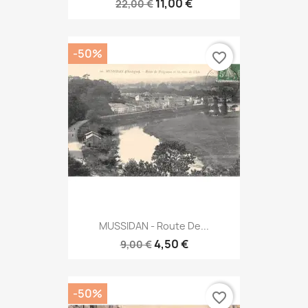
11,00 €
22,00 €
-50%
favorite_border
MUSSIDAN - Route De...
4,50 €
9,00 €
-50%
favorite_border