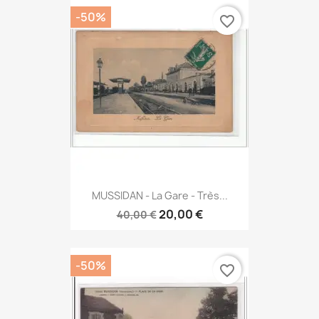
-50%
favorite_border
MUSSIDAN - La Gare - Très...
20,00 €
40,00 €
-50%
favorite_border