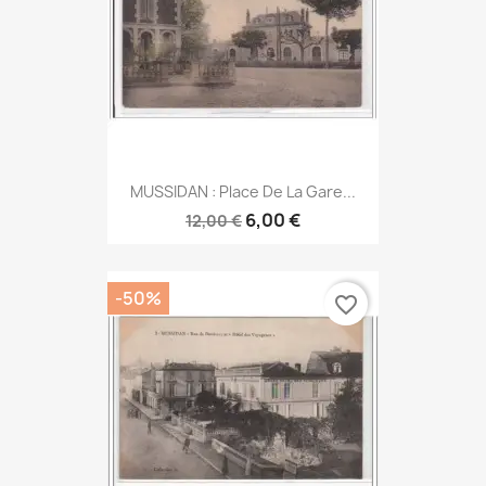
MUSSIDAN : Place De La Gare...
6,00 €
12,00 €
-50%
favorite_border