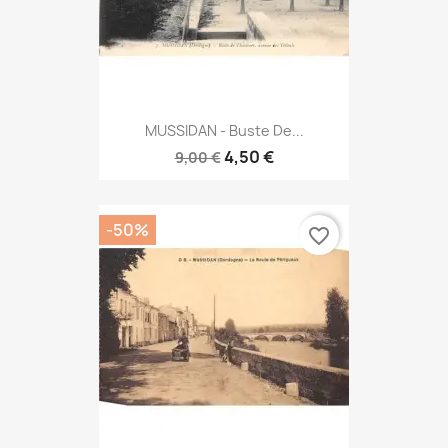
MUSSIDAN - Buste De...
4,50 €
9,00 €
-50%
favorite_border