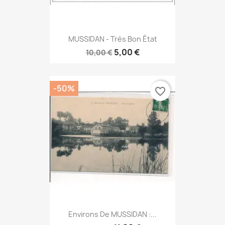
MUSSIDAN - Très Bon État
5,00 €
10,00 €
-50%
favorite_border
Environs De MUSSIDAN :...