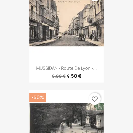
MUSSIDAN - Route De Lyon -...
4,50 €
9,00 €
-50%
favorite_border