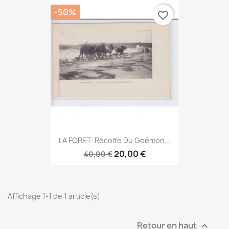
-50%
favorite_border
LA FORET: Récolte Du Goëmon...
20,00 €
40,00 €
Affichage 1-1 de 1 article(s)
Retour en haut
