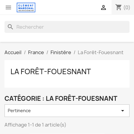
shopping_cart


(0)
search
Accueil
France
Finistère
La Forêt-Fouesnant
LA FORÊT-FOUESNANT
CATÉGORIE : LA FORÊT-FOUESNANT

Pertinence
Affichage 1-1 de 1 article(s)