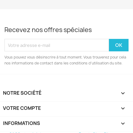
Recevez nos offres spéciales
Vous pouvez vous désinscrire à tout moment. Vous trouverez pour cela
nos informations de contact dans les conditions d'utilisation du site.
NOTRE SOCIÉTÉ

VOTRE COMPTE

INFORMATIONS
keyboard_arrow_down