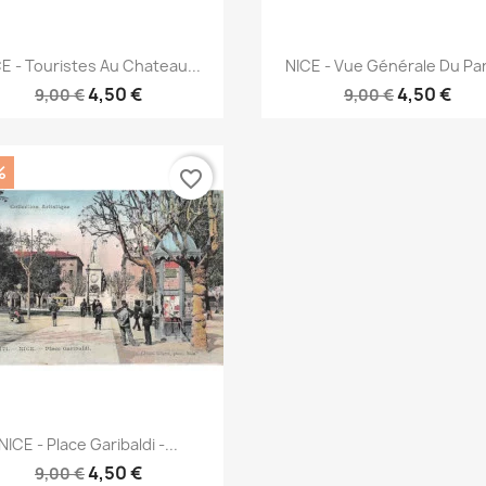
Aperçu rapide
Aperçu rapide


E - Touristes Au Chateau...
NICE - Vue Générale Du Par
4,50 €
4,50 €
9,00 €
9,00 €
%
favorite_border
Aperçu rapide

NICE - Place Garibaldi -...
4,50 €
9,00 €