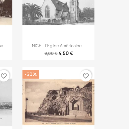
Aperçu rapide

a...
NICE - L'Eglise Américaine...
4,50 €
9,00 €
-50%
favorite_border
favorite_border