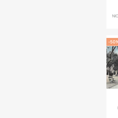
NIC
-50