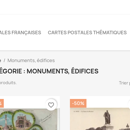
ALES FRANÇAISES
CARTES POSTALES THÉMATIQUES
e
Monuments, édifices
ÉGORIE : MONUMENTS, ÉDIFICES
7 produits.
Trier 
%
-50%
favorite_border