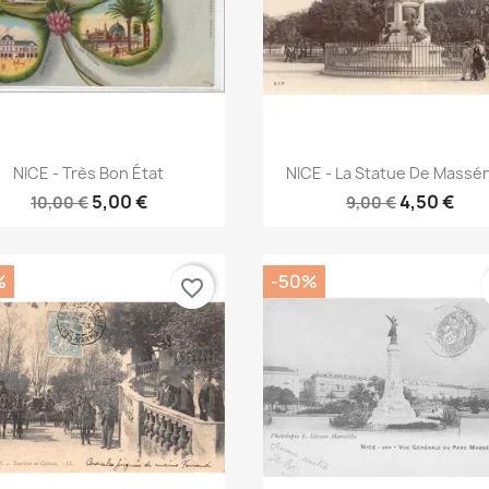
Aperçu rapide
Aperçu rapide


NICE - Très Bon État
NICE - La Statue De Massén
5,00 €
4,50 €
10,00 €
9,00 €
%
-50%
favorite_border