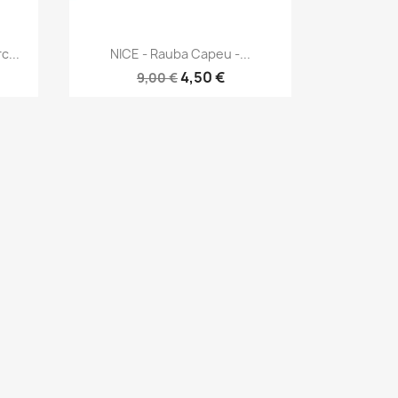
Aperçu rapide

c...
NICE - Rauba Capeu -...
4,50 €
9,00 €