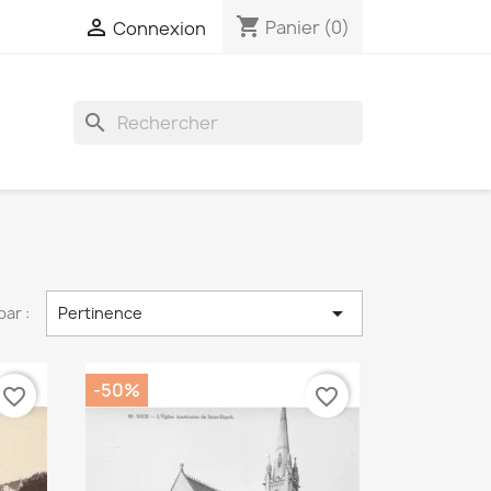
shopping_cart

Panier
(0)
Connexion
search

par :
Pertinence
-50%
favorite_border
favorite_border