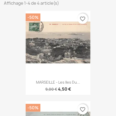
Affichage 1-4 de 4 article(s)
-50%
favorite_border
MARSEILLE - Les Iles Du...
4,50 €
9,00 €
-50%
favorite_border