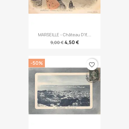
MARSEILLE - Château D'If,...
4,50 €
9,00 €
-50%
favorite_border