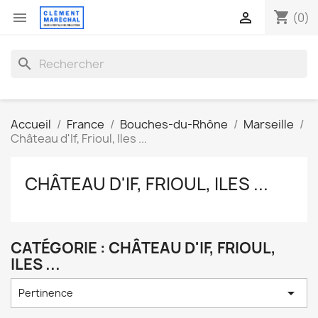
shopping_cart


(0)
search
Accueil
France
Bouches-du-Rhône
Marseille
Château d'If, Frioul, Iles ...
CHÂTEAU D'IF, FRIOUL, ILES ...
CATÉGORIE : CHÂTEAU D'IF, FRIOUL,
ILES ...

Pertinence