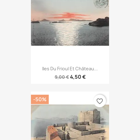
Iles Du Frioul Et Château...
4,50 €
9,00 €
-50%
favorite_border