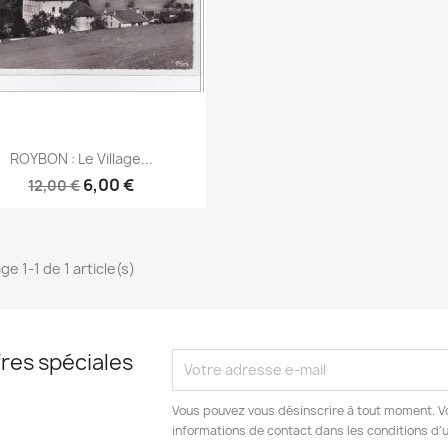
Aperçu rapide

ROYBON : Le Village...
6,00 €
12,00 €
ge 1-1 de 1 article(s)
res spéciales
Vous pouvez vous désinscrire à tout moment. V
informations de contact dans les conditions d'ut