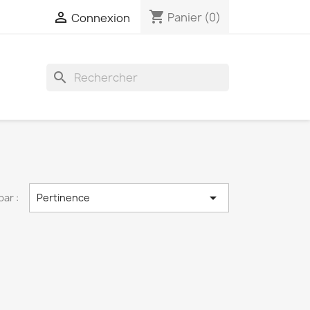
shopping_cart

Panier
(0)
Connexion
search

par :
Pertinence