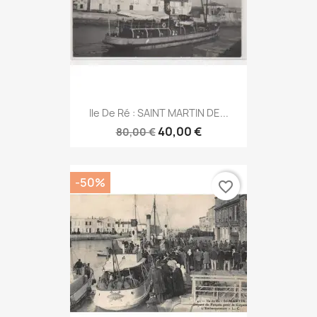
Ile De Ré : SAINT MARTIN DE...
40,00 €
80,00 €
-50%
favorite_border