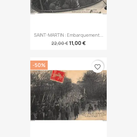
SAINT-MARTIN : Embarquement...
11,00 €
22,00 €
-50%
favorite_border