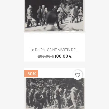
Ile De Ré : SAINT MARTIN DE...
100,00 €
200,00 €
-50%
favorite_border