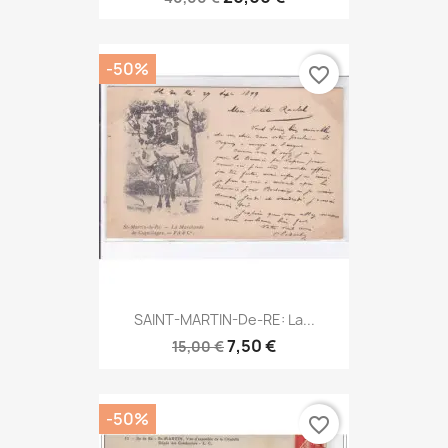
-50%
favorite_border
SAINT-MARTIN-De-RE: La...
7,50 €
15,00 €
-50%
favorite_border