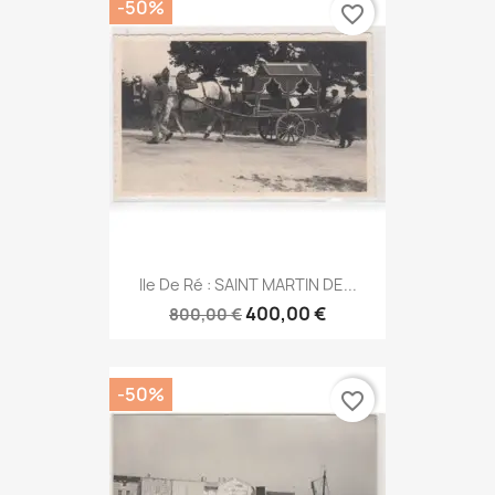
-50%
favorite_border
Ile De Ré : SAINT MARTIN DE...
400,00 €
800,00 €
-50%
favorite_border