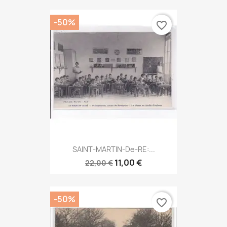
-50%
favorite_border
SAINT-MARTIN-De-RE:...
11,00 €
22,00 €
-50%
favorite_border