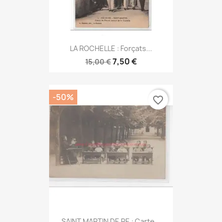
LA ROCHELLE : Forçats...
7,50 €
15,00 €
-50%
favorite_border
SAINT MARTIN DE RE : Carte...