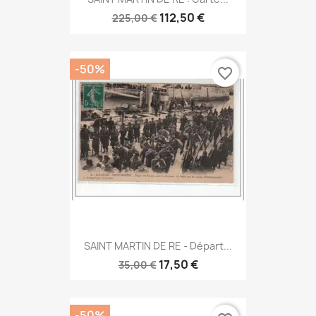
112,50 €
225,00 €
-50%
favorite_border
SAINT MARTIN DE RE - Départ...
17,50 €
35,00 €
-50%