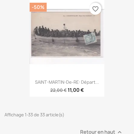
-50%
favorite_border
SAINT-MARTIN-De-RE: Départ...
11,00 €
22,00 €
Affichage 1-33 de 33 article(s)
Retour en haut
