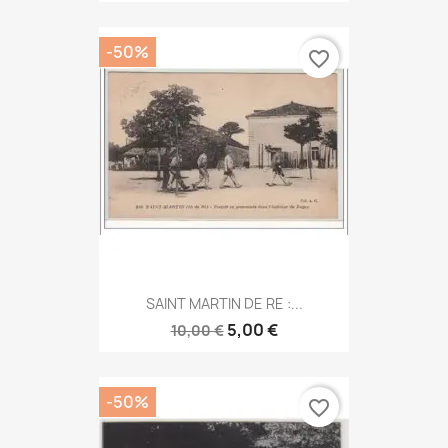
-50%
favorite_border
SAINT MARTIN DE RE :...
5,00 €
10,00 €
-50%
favorite_border