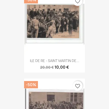
favorite_border
ILE DE RE - SAINT MARTIN DE...
10,00 €
20,00 €
-50%
favorite_border