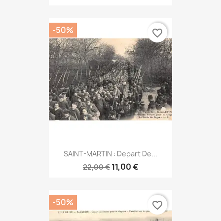
-50%
favorite_border
SAINT-MARTIN : Depart De...
11,00 €
22,00 €
-50%
favorite_border