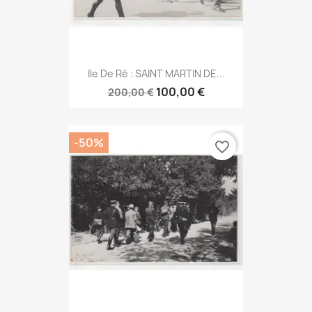
Ile De Ré : SAINT MARTIN DE...
100,00 €
200,00 €
-50%
favorite_border