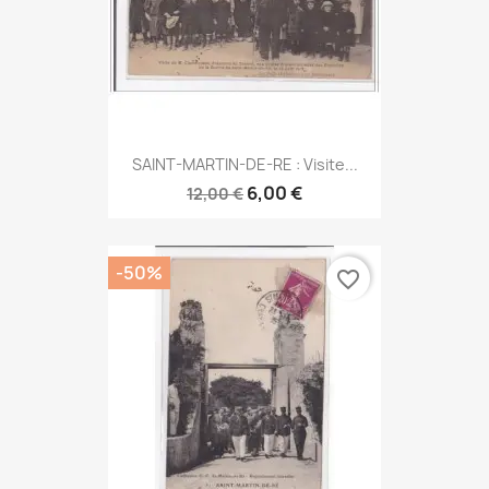
SAINT-MARTIN-DE-RE : Visite...
6,00 €
12,00 €
-50%
favorite_border