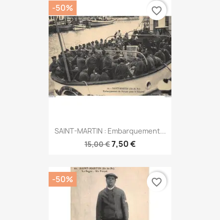
-50%
favorite_border
SAINT-MARTIN : Embarquement...
7,50 €
15,00 €
-50%
favorite_border