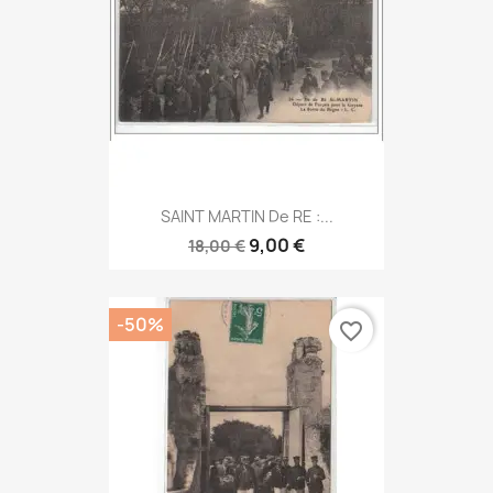
SAINT MARTIN De RE :...
9,00 €
18,00 €
-50%
favorite_border