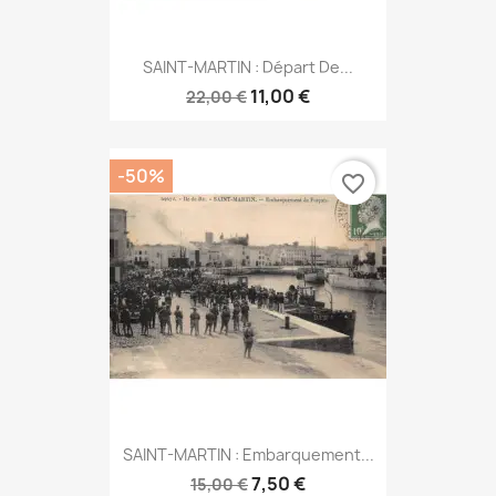
SAINT-MARTIN : Départ De...
11,00 €
22,00 €
-50%
favorite_border
SAINT-MARTIN : Embarquement...
7,50 €
15,00 €