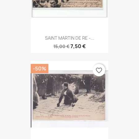
SAINT MARTIN DE RE -...
7,50 €
15,00 €
-50%
favorite_border