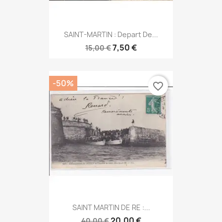
SAINT-MARTIN : Depart De...
7,50 €
15,00 €
-50%
favorite_border
SAINT MARTIN DE RE :...
20,00 €
40,00 €