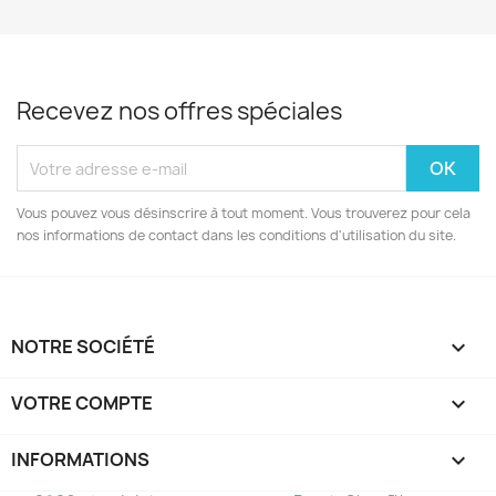
Recevez nos offres spéciales
Vous pouvez vous désinscrire à tout moment. Vous trouverez pour cela
nos informations de contact dans les conditions d'utilisation du site.
NOTRE SOCIÉTÉ

VOTRE COMPTE

INFORMATIONS
keyboard_arrow_down