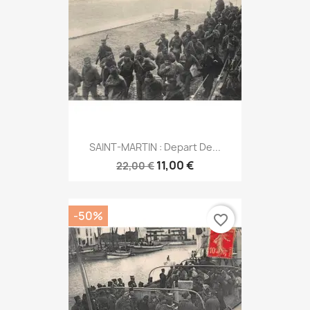
SAINT-MARTIN : Depart De...
11,00 €
22,00 €
-50%
favorite_border