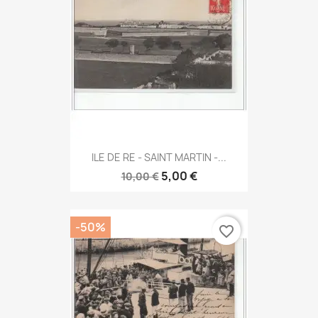
ILE DE RE - SAINT MARTIN -...
5,00 €
10,00 €
-50%
favorite_border