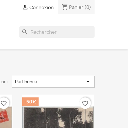
shopping_cart

Panier
(0)
Connexion
search

par :
Pertinence
-50%
favorite_border
favorite_border