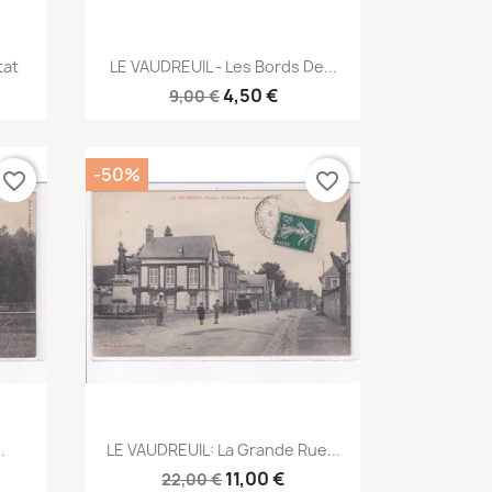
Aperçu rapide

tat
LE VAUDREUIL - Les Bords De...
4,50 €
9,00 €
-50%
favorite_border
favorite_border
Aperçu rapide

.
LE VAUDREUIL: La Grande Rue...
11,00 €
22,00 €