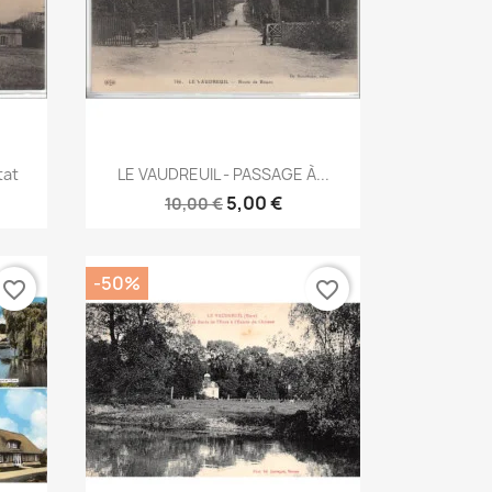
Aperçu rapide

tat
LE VAUDREUIL - PASSAGE À...
5,00 €
10,00 €
-50%
favorite_border
favorite_border