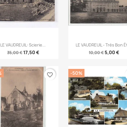
Aperçu rapide
Aperçu rapide


LE VAUDREUIL: Scierie...
LE VAUDREUIL - Très Bon É
17,50 €
5,00 €
35,00 €
10,00 €
%
-50%
favorite_border