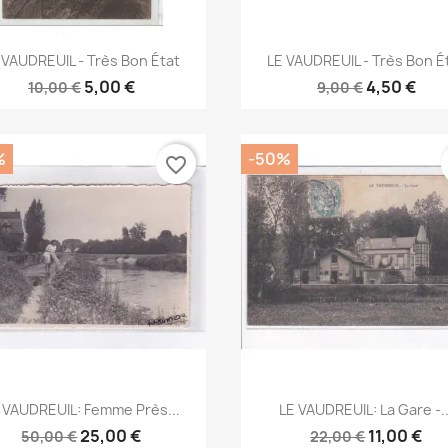
Aperçu rapide
Aperçu rapide


 VAUDREUIL - Très Bon État
LE VAUDREUIL - Très Bon É
5,00 €
4,50 €
10,00 €
9,00 €
%
-50%
favorite_border
Aperçu rapide
Aperçu rapide


 VAUDREUIL: Femme Près...
LE VAUDREUIL: La Gare -..
25,00 €
11,00 €
50,00 €
22,00 €