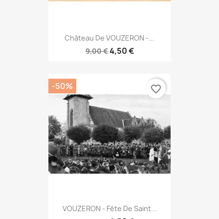
Château De VOUZERON -...
4,50 €
9,00 €
-50%
favorite_border
VOUZERON - Fête De Saint...