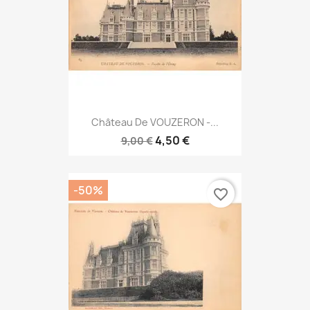
Château De VOUZERON -...
4,50 €
9,00 €
-50%
favorite_border