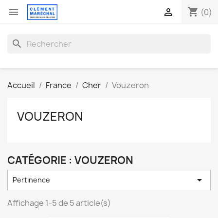
shopping_cart


(0)
search
Accueil
France
Cher
Vouzeron
VOUZERON
CATÉGORIE : VOUZERON

Pertinence
Affichage 1-5 de 5 article(s)