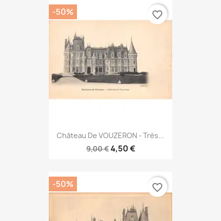
-50%
favorite_border
Château De VOUZERON - Très...
4,50 €
9,00 €
-50%
favorite_border