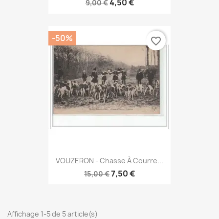
4,50 €
9,00 €
-50%
favorite_border
VOUZERON - Chasse À Courre...
7,50 €
15,00 €
Affichage 1-5 de 5 article(s)