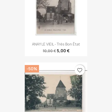
ANAY LE VIEIL - Très Bon État
5,00 €
10,00 €
-50%
favorite_border