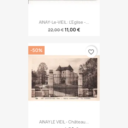
AINAY-Le-VIEIL : L'Eglise -...
11,00 €
22,00 €
-50%
favorite_border
AINAY LE VIEIL - Château...