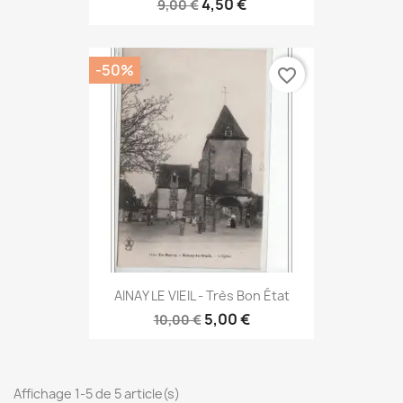
4,50 €
9,00 €
-50%
favorite_border
AINAY LE VIEIL - Très Bon État
5,00 €
10,00 €
Affichage 1-5 de 5 article(s)