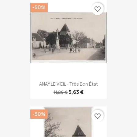
-50%
favorite_border
ANAY LE VIEIL - Très Bon État
5,63 €
11,26 €
-50%
favorite_border