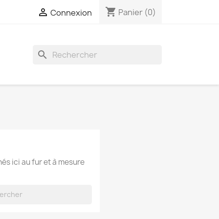
shopping_cart

Panier
(0)
Connexion
search
hés ici au fur et à mesure