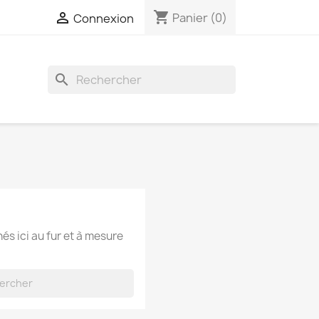
shopping_cart

Panier
(0)
Connexion
search
hés ici au fur et à mesure