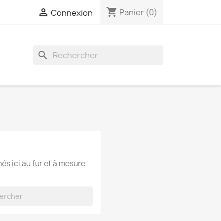
shopping_cart

Panier
(0)
Connexion
search
hés ici au fur et à mesure