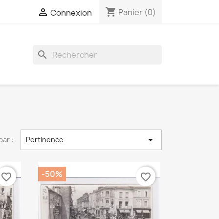
shopping_cart

Panier
(0)
Connexion
search

par :
Pertinence
-50%
favorite_border
favorite_border