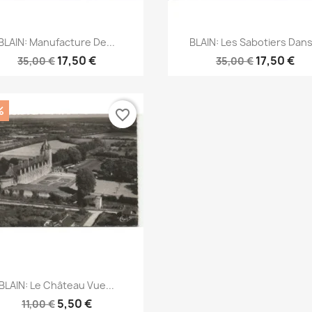
Aperçu rapide
Aperçu rapide


BLAIN: Manufacture De...
BLAIN: Les Sabotiers Dans.
17,50 €
17,50 €
35,00 €
35,00 €
%
favorite_border
Aperçu rapide

BLAIN: Le Château Vue...
5,50 €
11,00 €