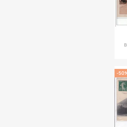
B
-50