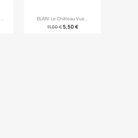
Aperçu rapide

..
BLAIN: Le Château Vue...
5,50 €
11,00 €