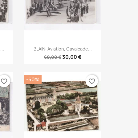
Aperçu rapide

..
BLAIN: Aviation, Cavalcade...
30,00 €
60,00 €
-50%
favorite_border
favorite_border