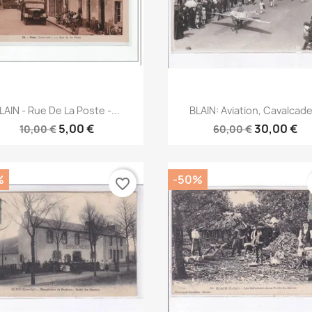
Aperçu rapide
Aperçu rapide


LAIN - Rue De La Poste -...
BLAIN: Aviation, Cavalcade.
5,00 €
30,00 €
10,00 €
60,00 €
%
-50%
favorite_border