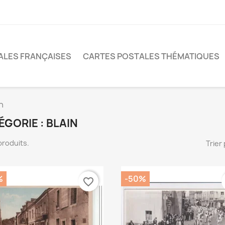
ALES FRANÇAISES
CARTES POSTALES THÉMATIQUES
n
ÉGORIE : BLAIN
7 produits.
Trier 
%
-50%
favorite_border