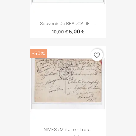
Souvenir De BEAUCAIRE -...
5,00 €
10,00 €
-50%
favorite_border
NIMES : Militaire - Tres...