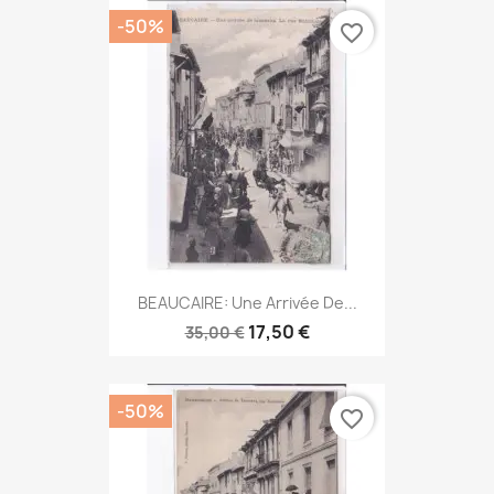
-50%
favorite_border
BEAUCAIRE: Une Arrivée De...
17,50 €
35,00 €
-50%
favorite_border