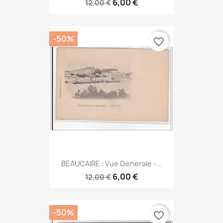
6,00 €
12,00 €
-50%
favorite_border
BEAUCAIRE : Vue Generale -...
6,00 €
12,00 €
-50%
favorite_border