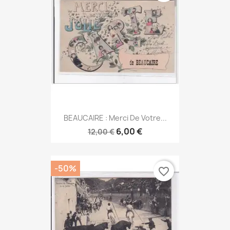
BEAUCAIRE : Merci De Votre...
6,00 €
12,00 €
-50%
favorite_border