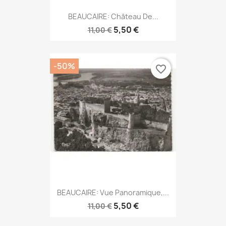
BEAUCAIRE: Château De...
5,50 €
11,00 €
-50%
favorite_border
BEAUCAIRE: Vue Panoramique,...
5,50 €
11,00 €