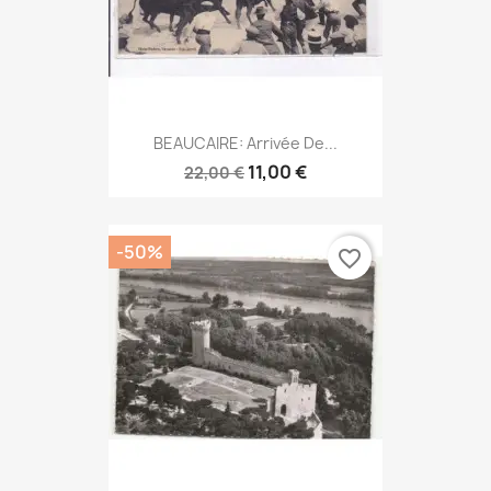
BEAUCAIRE: Arrivée De...
11,00 €
22,00 €
-50%
favorite_border