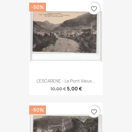
-50%
favorite_border
L'ESCARENE - Le Pont Vieux...
5,00 €
10,00 €
-50%
favorite_border