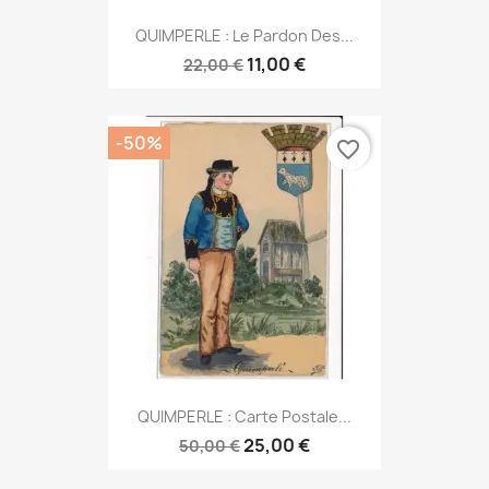
QUIMPERLE : Le Pardon Des...
11,00 €
22,00 €
-50%
favorite_border
QUIMPERLE : Carte Postale...
25,00 €
50,00 €