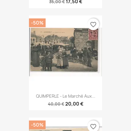
17,50 €
35,00 €
-50%
favorite_border
QUIMPERLE - Le Marché Aux...
20,00 €
40,00 €
-50%
favorite_border