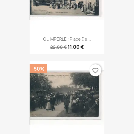
QUIMPERLE : Place De...
11,00 €
22,00 €
-50%
favorite_border