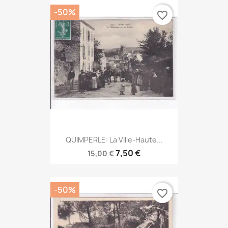
-50%
favorite_border
QUIMPERLE: La Ville-Haute...
7,50 €
15,00 €
-50%
favorite_border