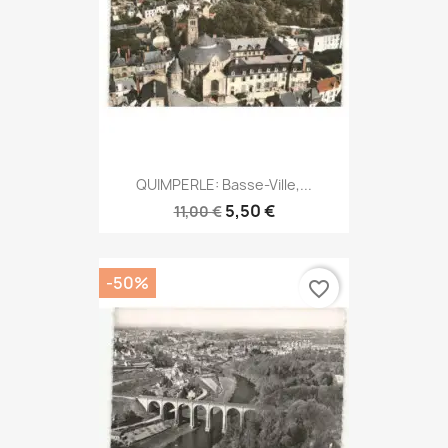
QUIMPERLE: Basse-Ville,...
5,50 €
11,00 €
-50%
favorite_border