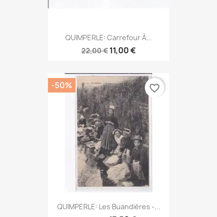
QUIMPERLE: Carrefour À...
11,00 €
22,00 €
-50%
favorite_border
QUIMPERLE: Les Buandières -...