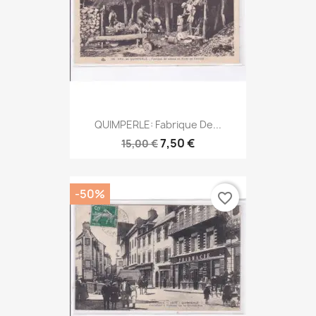
QUIMPERLE: Fabrique De...
7,50 €
15,00 €
-50%
favorite_border