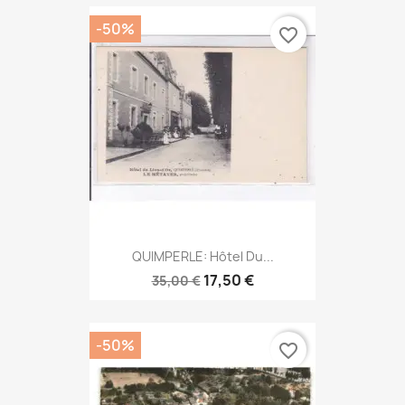
-50%
favorite_border
QUIMPERLE: Hôtel Du...
17,50 €
35,00 €
-50%
favorite_border