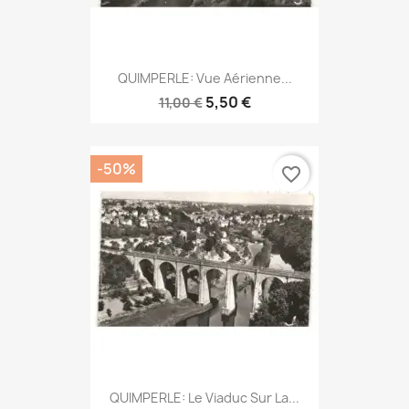
QUIMPERLE: Vue Aérienne...
5,50 €
11,00 €
-50%
favorite_border
QUIMPERLE: Le Viaduc Sur La...