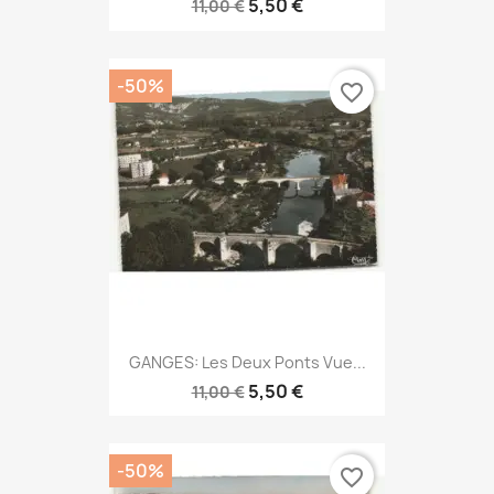
5,50 €
11,00 €
-50%
favorite_border
GANGES: Les Deux Ponts Vue...
5,50 €
11,00 €
-50%
favorite_border