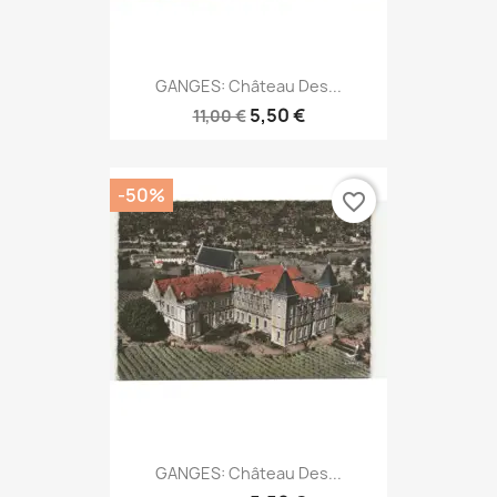
GANGES: Château Des...
5,50 €
11,00 €
-50%
favorite_border
GANGES: Château Des...