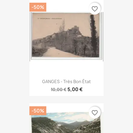
-50%
favorite_border
GANGES - Très Bon État
5,00 €
10,00 €
-50%
favorite_border