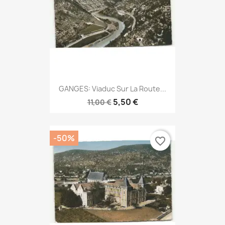
GANGES: Viaduc Sur La Route...
5,50 €
11,00 €
-50%
favorite_border