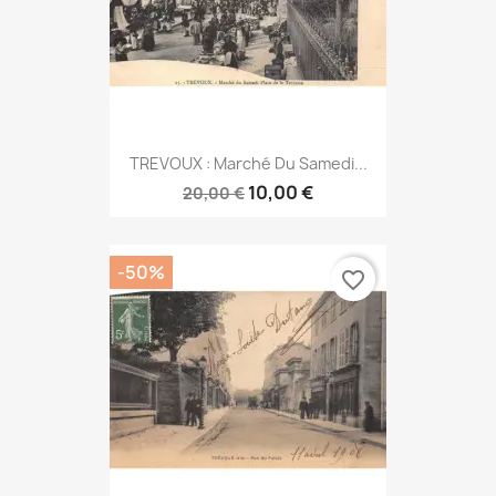
TREVOUX : Marché Du Samedi...
10,00 €
20,00 €
-50%
favorite_border