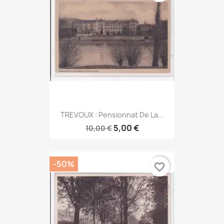
TREVOUX : Pensionnat De La...
5,00 €
10,00 €
-50%
favorite_border