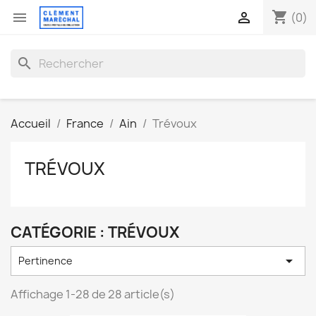
shopping_cart


(0)
search
Accueil
France
Ain
Trévoux
TRÉVOUX
CATÉGORIE : TRÉVOUX

Pertinence
Affichage 1-28 de 28 article(s)