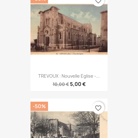
favorite_border
TREVOUX : Nouvelle Eglise -...
5,00 €
10,00 €
-50%
favorite_border