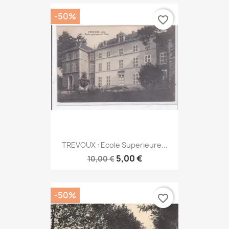
-50%
favorite_border
TREVOUX : Ecole Superieure...
5,00 €
10,00 €
-50%
favorite_border