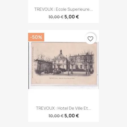
TREVOUX : Ecole Superieure...
5,00 €
10,00 €
-50%
favorite_border
TREVOUX : Hotel De Ville Et...
5,00 €
10,00 €