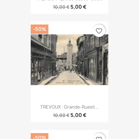
5,00 €
10,00 €
-50%
favorite_border
TREVOUX : Grande-Rueet...
5,00 €
10,00 €
-50%