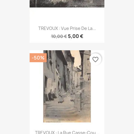
TREVOUX : Vue Prise De La...
5,00 €
10,00 €
-50%
favorite_border
TREVOUX : La Rue Casse-Cou...