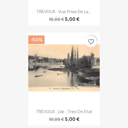
TREVOUX : Vue Prise De La...
5,00 €
10,00 €
-50%
favorite_border
TREVOUX : L'ile - Tres On Etat
5,00 €
10,00 €