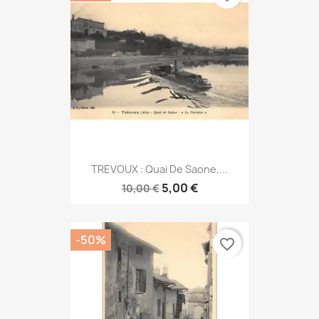
TREVOUX : Quai De Saone,...
5,00 €
10,00 €
-50%
favorite_border