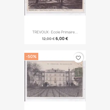
TREVOUX : Ecole Primaire...
6,00 €
12,00 €
-50%
favorite_border