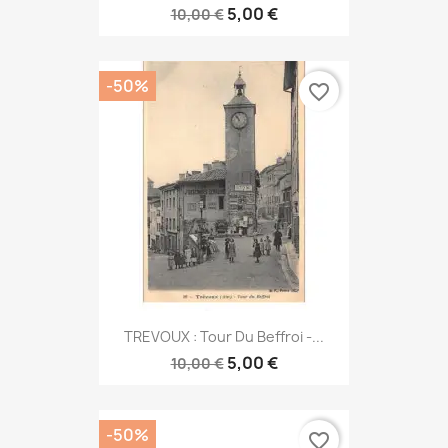
5,00 €
10,00 €
-50%
favorite_border
TREVOUX : Tour Du Beffroi -...
5,00 €
10,00 €
-50%
favorite_border