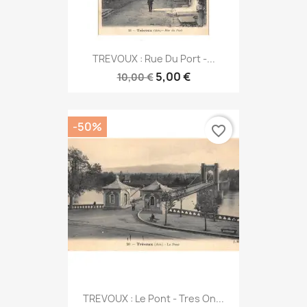
TREVOUX : Rue Du Port -...
5,00 €
10,00 €
-50%
favorite_border
TREVOUX : Le Pont - Tres On...