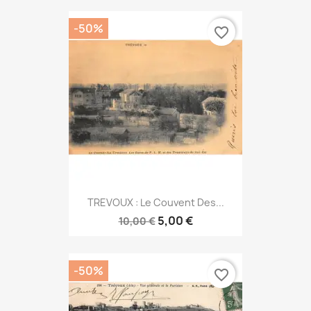
-50%
favorite_border
TREVOUX : Le Couvent Des...
5,00 €
10,00 €
-50%
favorite_border