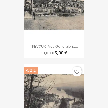
TREVOUX : Vue Generale Et...
5,00 €
10,00 €
-50%
favorite_border