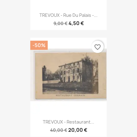
TREVOUX - Rue Du Palais -...
4,50 €
9,00 €
-50%
favorite_border
TREVOUX - Restaurant...
20,00 €
40,00 €