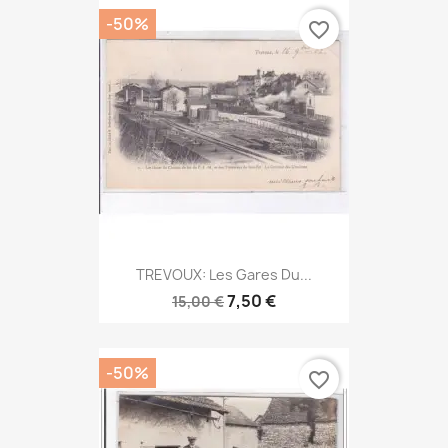
-50%
favorite_border
TREVOUX: Les Gares Du...
7,50 €
15,00 €
-50%
favorite_border