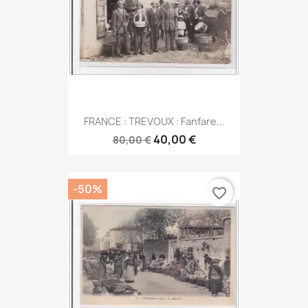
FRANCE : TREVOUX : Fanfare...
40,00 €
80,00 €
-50%
favorite_border