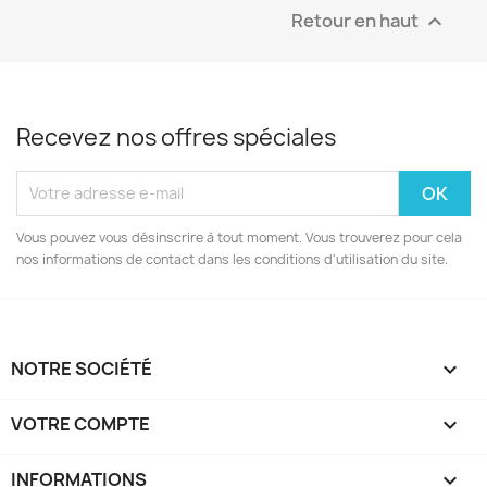
Retour en haut

Recevez nos offres spéciales
Vous pouvez vous désinscrire à tout moment. Vous trouverez pour cela
nos informations de contact dans les conditions d'utilisation du site.
NOTRE SOCIÉTÉ

VOTRE COMPTE

INFORMATIONS
keyboard_arrow_down