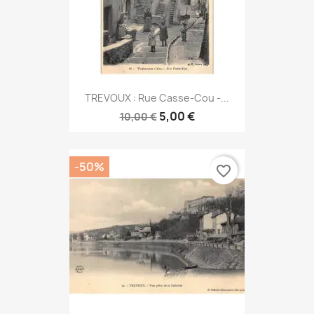
TREVOUX : Rue Casse-Cou -...
5,00 €
10,00 €
-50%
favorite_border