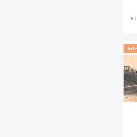
ET
-50