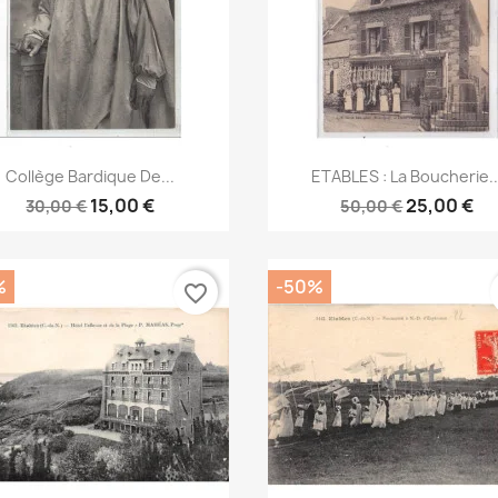
Aperçu rapide
Aperçu rapide


Collège Bardique De...
ETABLES : La Boucherie..
15,00 €
25,00 €
30,00 €
50,00 €
%
-50%
favorite_border