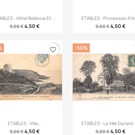
Aperçu rapide
Aperçu rapide


ABLES - Hôtel Bellevue Et...
ETABLES - Procession À N.
4,50 €
4,50 €
9,00 €
9,00 €
%
-50%
favorite_border
Aperçu rapide
Aperçu rapide


ETABLES - Villa...
ETABLES - La Ville Durand -
4,50 €
4,50 €
9,00 €
9,00 €