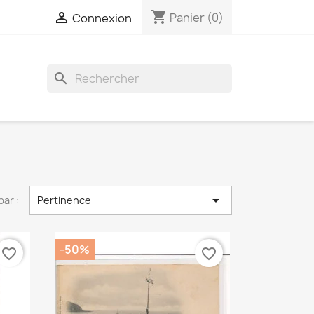
shopping_cart

Panier
(0)
Connexion
search

par :
Pertinence
-50%
favorite_border
favorite_border