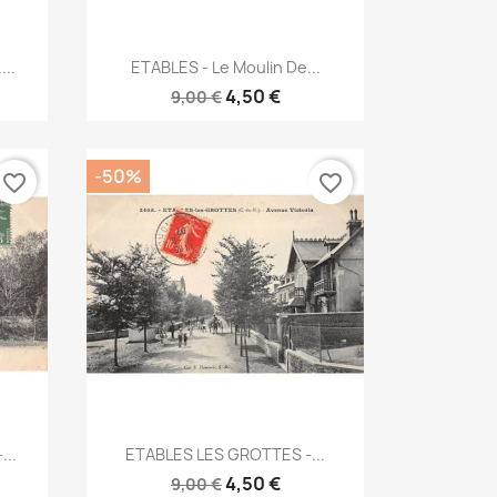
Aperçu rapide

...
ETABLES - Le Moulin De...
4,50 €
9,00 €
-50%
favorite_border
favorite_border
Aperçu rapide

...
ETABLES LES GROTTES -...
4,50 €
9,00 €