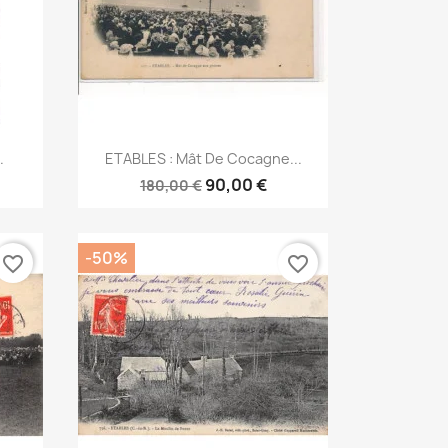
Aperçu rapide

.
ETABLES : Mât De Cocagne...
90,00 €
180,00 €
-50%
favorite_border
favorite_border