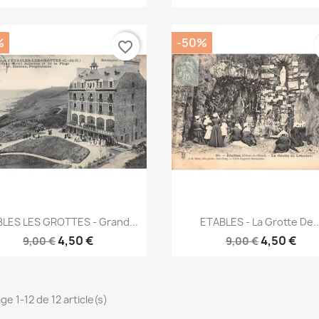
%
-50%
favorite_border
Aperçu rapide
Aperçu rapide


LES LES GROTTES - Grand...
ETABLES - La Grotte De..
4,50 €
4,50 €
9,00 €
9,00 €
ge 1-12 de 12 article(s)