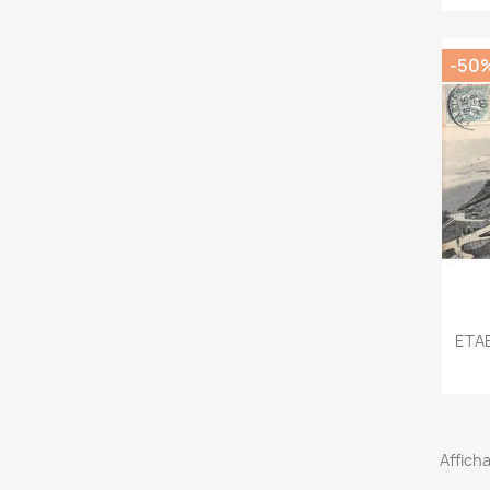
-50
ETAB
Afficha