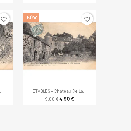
-50%
favorite_border
favorite_border
Aperçu rapide

.
ETABLES - Château De La...
4,50 €
9,00 €