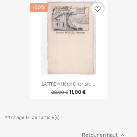
-50%
favorite_border
LAFFREY: Hôtel Charlaix,...
11,00 €
22,00 €
Affichage 1-1 de 1 article(s)
Retour en haut
