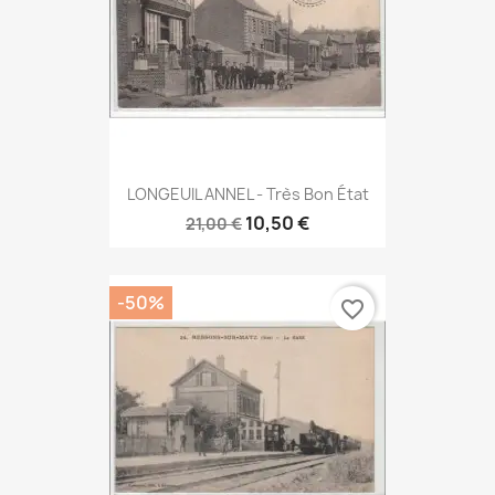
LONGEUIL ANNEL - Très Bon État
10,50 €
21,00 €
-50%
favorite_border