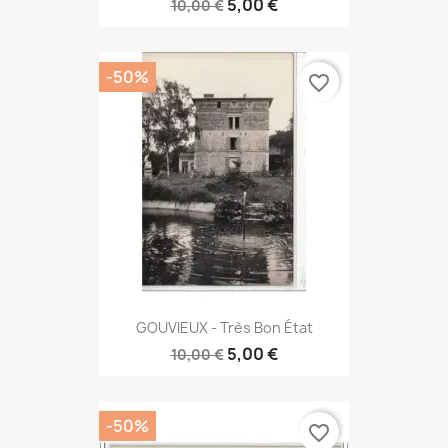
5,00 €
10,00 €
-50%
favorite_border
GOUVIEUX - Très Bon État
5,00 €
10,00 €
-50%
favorite_border