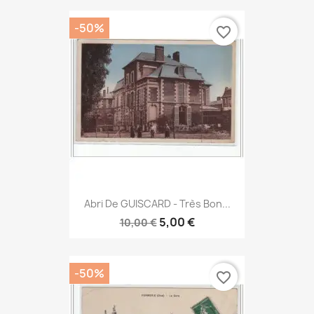
-50%
favorite_border
Abri De GUISCARD - Très Bon...
5,00 €
10,00 €
-50%
favorite_border