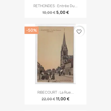
RETHONDES : Entrée Du...
5,00 €
10,00 €
-50%
favorite_border
RIBECOURT : La Rue...
11,00 €
22,00 €