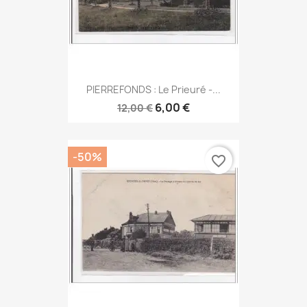
PIERREFONDS : Le Prieuré -...
6,00 €
12,00 €
-50%
favorite_border