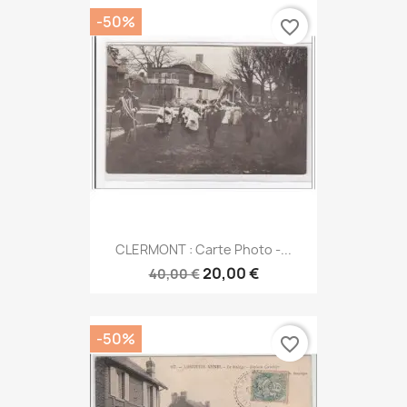
-50%
favorite_border
CLERMONT : Carte Photo -...
20,00 €
40,00 €
-50%
favorite_border