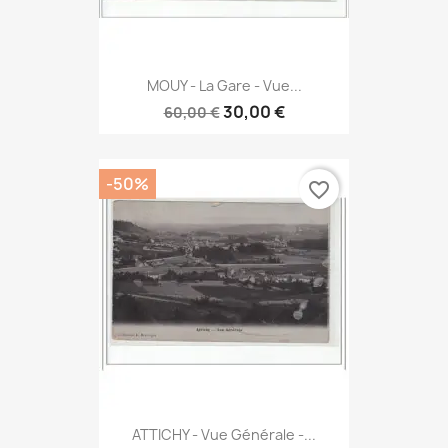
MOUY - La Gare - Vue...
30,00 €
60,00 €
-50%
favorite_border
ATTICHY - Vue Générale -...