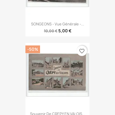
SONGEONS - Vue Générale -...
5,00 €
10,00 €
-50%
favorite_border
Souvenir De CREPY EN VALOIS...