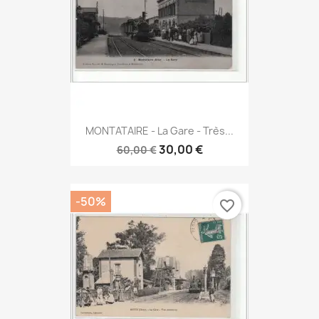
MONTATAIRE - La Gare - Très...
30,00 €
60,00 €
-50%
favorite_border