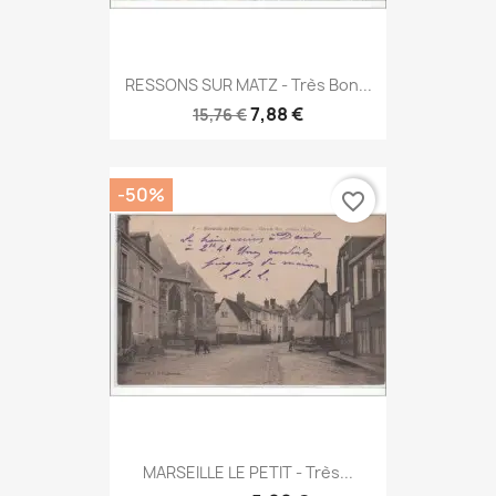
RESSONS SUR MATZ - Très Bon...
7,88 €
15,76 €
-50%
favorite_border
MARSEILLE LE PETIT - Très...