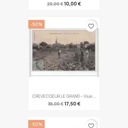
10,00 €
20,00 €
-50%
favorite_border
CREVECOEUR LE GRAND - Viue...
17,50 €
35,00 €
-50%
favorite_border