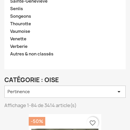
Sainte-Geneviève
Senlis
Songeons
Thourotte
Vaumoise
Venette
Verberie
Autres & non classés
CATÉGORIE : OISE

Pertinence
Affichage 1-84 de 3414 article(s)
-50%
favorite_border