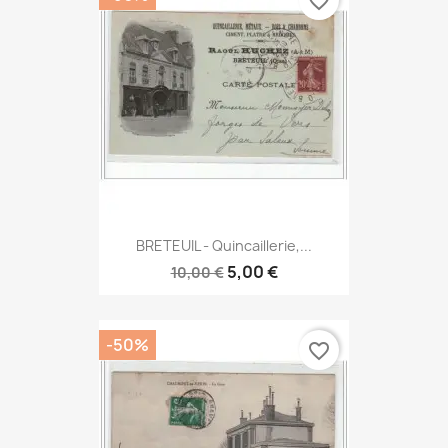
favorite_border
BRETEUIL - Quincaillerie,...
5,00 €
10,00 €
-50%
favorite_border