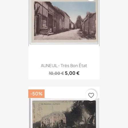
AUNEUIL - Très Bon État
5,00 €
10,00 €
-50%
favorite_border