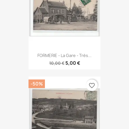
FORMERIE - La Gare - Très...
5,00 €
10,00 €
-50%
favorite_border