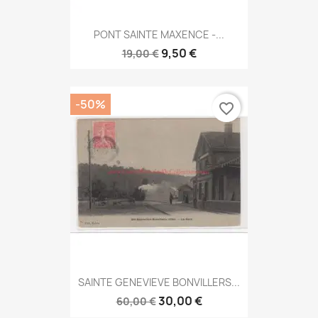
PONT SAINTE MAXENCE -...
9,50 €
19,00 €
-50%
favorite_border
SAINTE GENEVIEVE BONVILLERS...
30,00 €
60,00 €