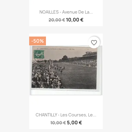
NOAILLES - Avenue De La...
10,00 €
20,00 €
-50%
favorite_border
CHANTILLY - Les Courses, Le...
5,00 €
10,00 €