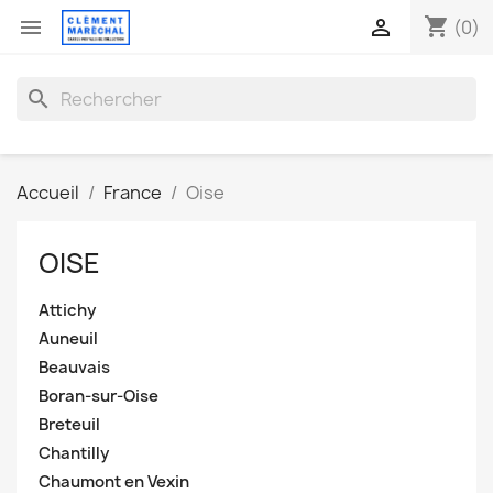
shopping_cart


(0)
search
Accueil
France
Oise
OISE
Attichy
Auneuil
Beauvais
Boran-sur-Oise
Breteuil
Chantilly
Chaumont en Vexin