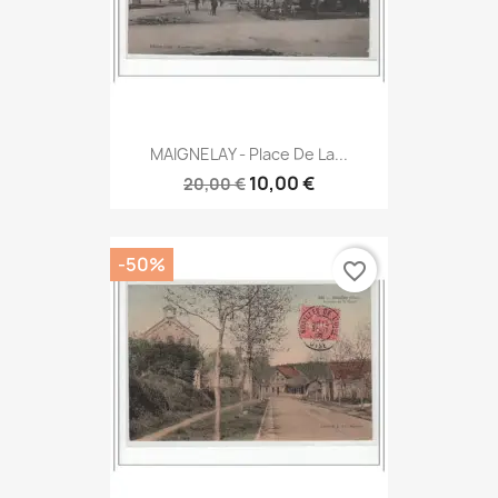
MAIGNELAY - Place De La...
10,00 €
20,00 €
-50%
favorite_border