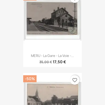
MERU - La Gare - La Voie -...
17,50 €
35,00 €
-50%
favorite_border