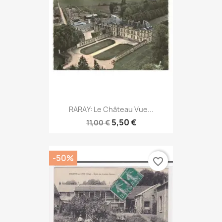
RARAY: Le Château Vue...
5,50 €
11,00 €
-50%
favorite_border