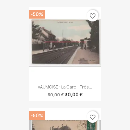
-50%
favorite_border
VAUMOISE : La Gare - Très...
30,00 €
60,00 €
-50%
favorite_border