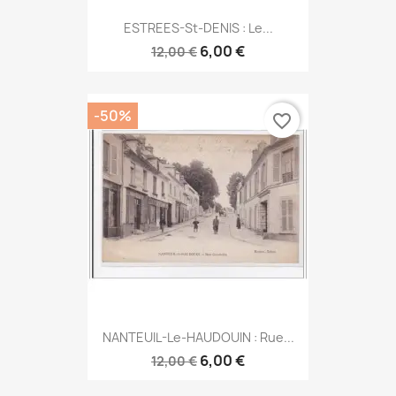
ESTREES-St-DENIS : Le...
6,00 €
12,00 €
-50%
favorite_border
NANTEUIL-Le-HAUDOUIN : Rue...
6,00 €
12,00 €