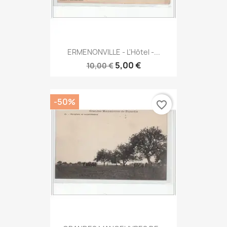
ERMENONVILLE - L'Hôtel -...
5,00 €
10,00 €
-50%
favorite_border