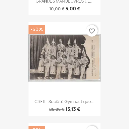
GRANDES MANOEUVRES DE...
5,00 €
10,00 €
-50%
favorite_border
CREIL : Société Gymnastique...
13,13 €
26,26 €