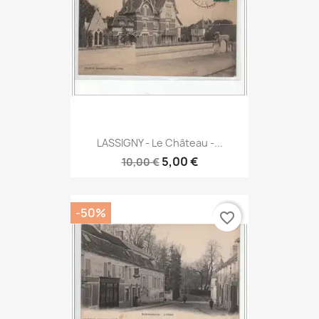
LASSIGNY - Le Château -...
5,00 €
10,00 €
-50%
favorite_border