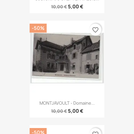
5,00 €
10,00 €
-50%
favorite_border
MONTJAVOULT - Domaine...
5,00 €
10,00 €
-50%