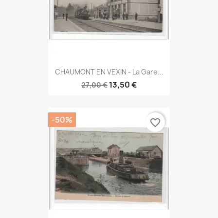
CHAUMONT EN VEXIN - La Gare...
13,50 €
27,00 €
-50%
favorite_border