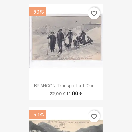
-50%
favorite_border
BRIANCON: Transportant D'un...
11,00 €
22,00 €
-50%
favorite_border