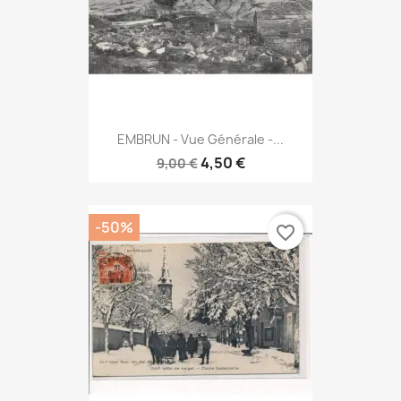
EMBRUN - Vue Générale -...
4,50 €
9,00 €
-50%
favorite_border