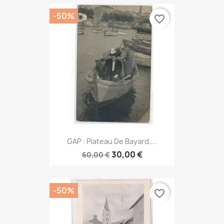
-50%
favorite_border
GAP : Plateau De Bayard,...
30,00 €
60,00 €
-50%
favorite_border