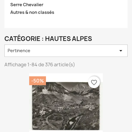
Serre Chevalier
Autres & non classés
CATÉGORIE : HAUTES ALPES

Pertinence
Affichage 1-84 de 376 article(s)
-50%
favorite_border