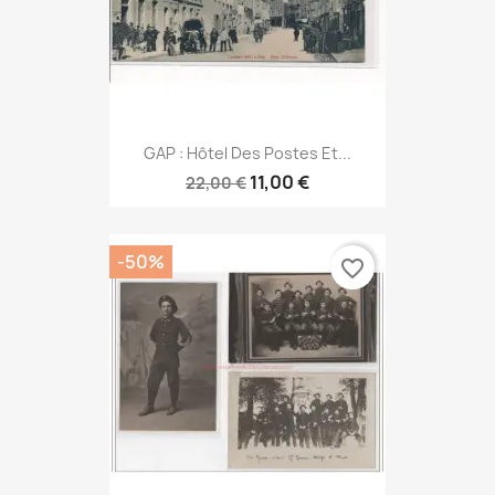
GAP : Hôtel Des Postes Et...
11,00 €
22,00 €
-50%
favorite_border