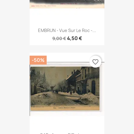
EMBRUN - Vue Sur Le Roc -...
4,50 €
9,00 €
-50%
favorite_border