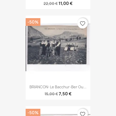
11,00 €
22,00 €
-50%
favorite_border
BRIANCON: Le Bacchur-Ber Ou...
7,50 €
15,00 €
-50%
favorite_border