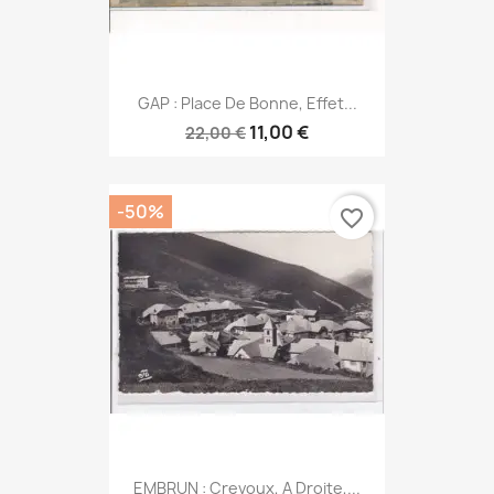
GAP : Place De Bonne, Effet...
11,00 €
22,00 €
-50%
favorite_border
EMBRUN : Crevoux, A Droite,...