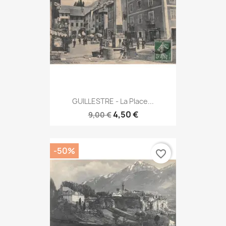
GUILLESTRE - La Place...
4,50 €
9,00 €
-50%
favorite_border