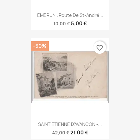
EMBRUN : Route De St-André...
5,00 €
10,00 €
-50%
favorite_border
SAINT ETIENNE D'AVANCON -...
21,00 €
42,00 €