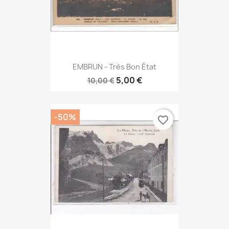
EMBRUN - Très Bon État
5,00 €
10,00 €
-50%
favorite_border