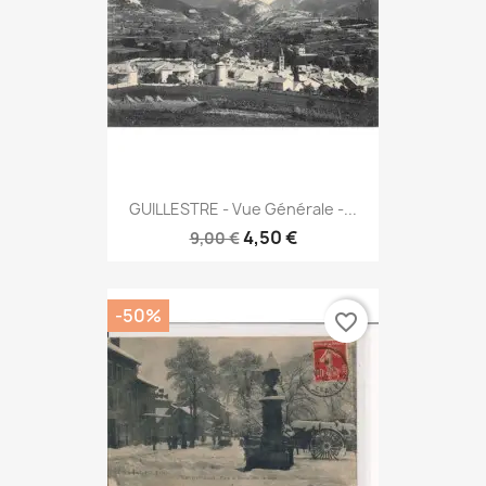
GUILLESTRE - Vue Générale -...
4,50 €
9,00 €
-50%
favorite_border