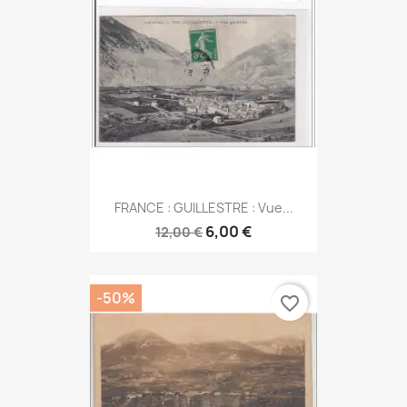
FRANCE : GUILLESTRE : Vue...
6,00 €
12,00 €
-50%
favorite_border