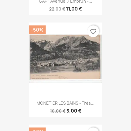
GAP : Avenue D'Embrun -...
11,00 €
22,00 €
-50%
favorite_border
MONETIER LES BAINS - Très...
5,00 €
10,00 €