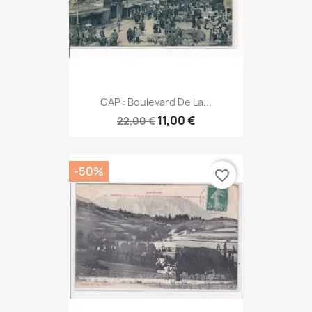
GAP : Boulevard De La...
11,00 €
22,00 €
-50%
favorite_border