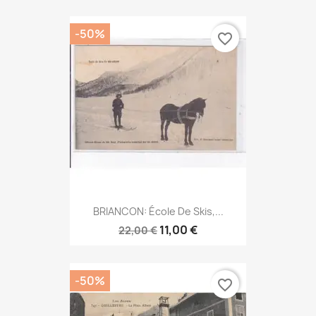
-50%
favorite_border
BRIANCON: École De Skis,...
11,00 €
22,00 €
-50%
favorite_border