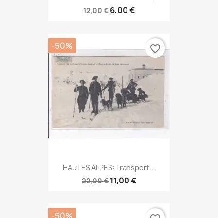
6,00 €
12,00 €
-50%
favorite_border
HAUTES ALPES: Transport...
11,00 €
22,00 €
-50%