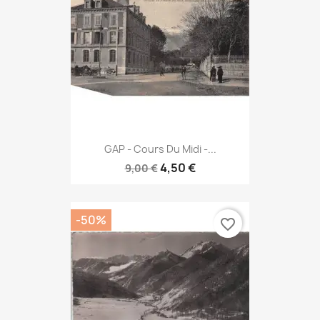
GAP - Cours Du Midi -...
4,50 €
9,00 €
-50%
favorite_border