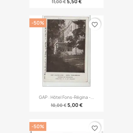
5,50 €
11,00 €
-50%
favorite_border
GAP : Hôtel Fons-Régina -...
5,00 €
10,00 €
-50%
favorite_border