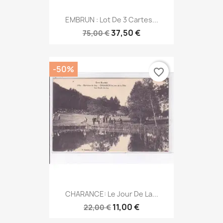
EMBRUN : Lot De 3 Cartes...
37,50 €
75,00 €
-50%
favorite_border
CHARANCE: Le Jour De La...
11,00 €
22,00 €