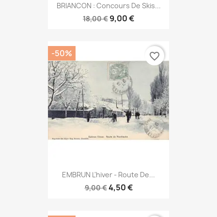
BRIANCON : Concours De Skis...
9,00 €
18,00 €
-50%
favorite_border
EMBRUN L'hiver - Route De...
4,50 €
9,00 €