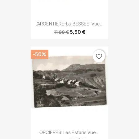
L'ARGENTIERE-La-BESSEE: Vue...
5,50 €
11,00 €
-50%
favorite_border
ORCIERES: Les Estaris Vue...