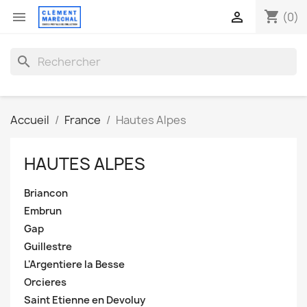
shopping_cart


(0)
search
Accueil
France
Hautes Alpes
HAUTES ALPES
Briancon
Embrun
Gap
Guillestre
L'Argentiere la Besse
Orcieres
Saint Etienne en Devoluy