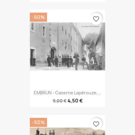
-50%
favorite_border
EMBRUN - Caserne Lapérouze,...
4,50 €
9,00 €
-50%
favorite_border