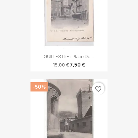
GUILLESTRE : Place Du...
7,50 €
15,00 €
-50%
favorite_border