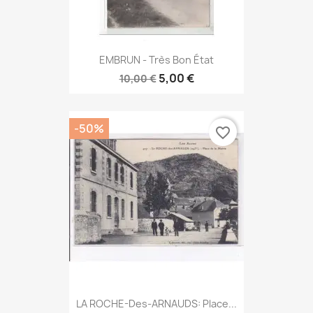
EMBRUN - Très Bon État
5,00 €
10,00 €
-50%
favorite_border
LA ROCHE-Des-ARNAUDS: Place...