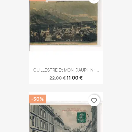
GUILLESTRE Et MON-DAUPHIN :...
11,00 €
22,00 €
-50%
favorite_border