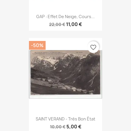
GAP : Effet De Neige, Cours...
11,00 €
22,00 €
-50%
favorite_border
SAINT VERAND - Très Bon État
5,00 €
10,00 €