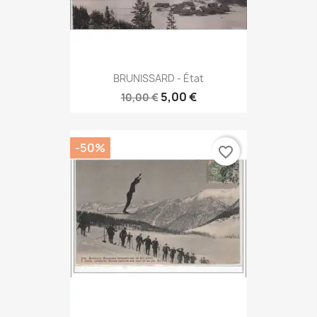
BRUNISSARD - État
5,00 €
10,00 €
-50%
favorite_border