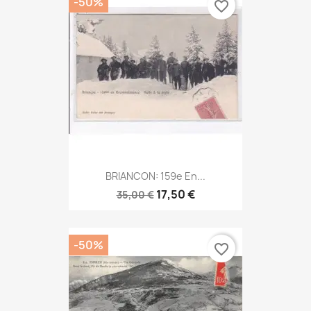
-50%
favorite_border
BRIANCON: 159e En...
17,50 €
35,00 €
-50%
favorite_border