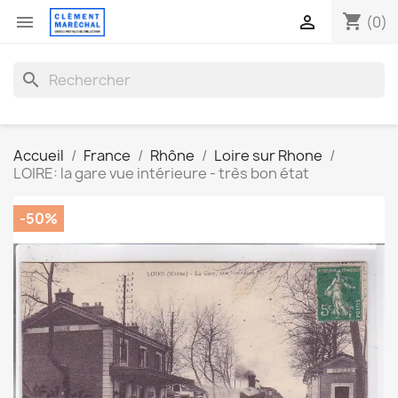
shopping_cart


(0)
search
Accueil
France
Rhône
Loire sur Rhone
LOIRE: la gare vue intérieure - très bon état
-50%