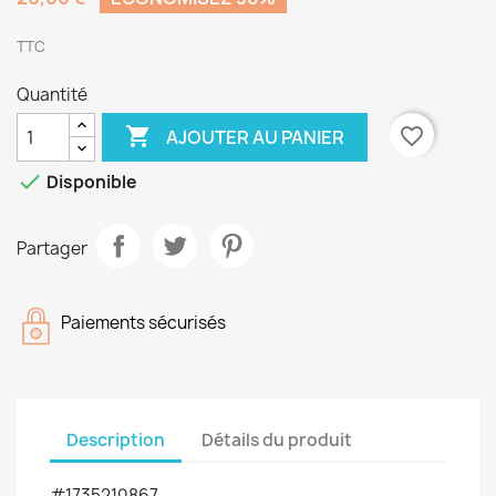
TTC
Quantité

favorite_border
AJOUTER AU PANIER

Disponible
Partager
Paiements sécurisés
Description
Détails du produit
#1735210867 -